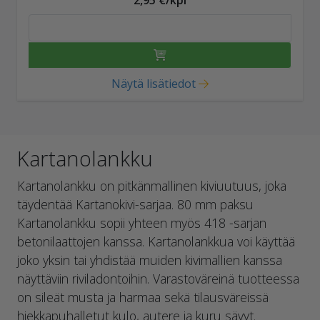
2,95 €/kpl
Näytä lisätiedot
Kartanolankku
Kartanolankku on pitkänmallinen kiviuutuus, joka
täydentää Kartanokivi-sarjaa. 80 mm paksu
Kartanolankku sopii yhteen myös 418 -sarjan
betonilaattojen kanssa. Kartanolankkua voi käyttää
joko yksin tai yhdistää muiden kivimallien kanssa
näyttäviin riviladontoihin. Varastoväreinä tuotteessa
on sileät musta ja harmaa sekä tilausväreissä
hiekkapuhalletut kulo, autere ja kuru sävyt.