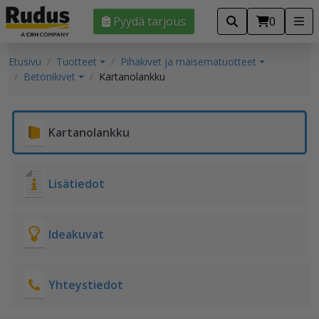
Pyydä tarjous
0
Etusivu
Tuotteet
Pihakivet ja maisematuotteet
Betonikivet
Kartanolankku
Kartanolankku
Lisätiedot
Ideakuvat
Yhteystiedot