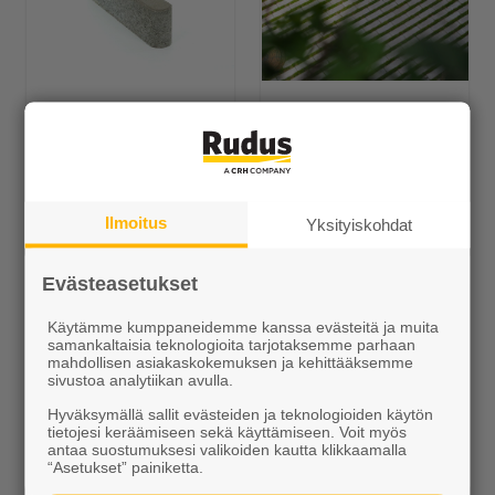
Reunakivi 140 mm
Lumo-Kartanokivi
Alk. 3,60 €/kpl
Alk. 25,80 €/m²
Ilmoitus
Muut Betonikivet
Yksityiskohdat
Evästeasetukset
Käytämme kumppaneidemme kanssa evästeitä ja muita
samankaltaisia teknologioita tarjotaksemme parhaan
mahdollisen asiakaskokemuksen ja kehittääksemme
sivustoa analytiikan avulla.
Hyväksymällä sallit evästeiden ja teknologioiden käytön
tietojesi keräämiseen sekä käyttämiseen. Voit myös
antaa suostumuksesi valikoiden kautta klikkaamalla
Piha Betonitiili
Lumo-Gaala
“Asetukset” painiketta.