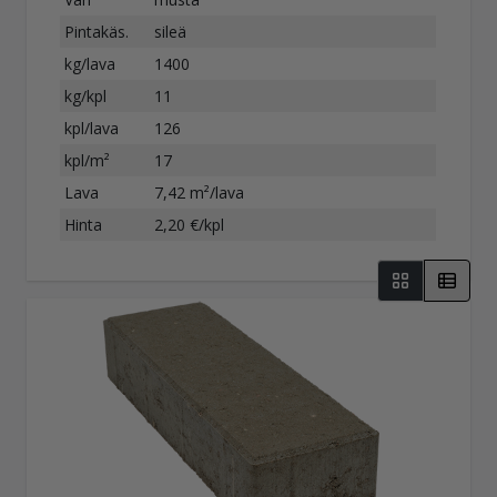
Pintakäs.
sileä
kg/lava
1400
kg/kpl
11
kpl/lava
126
kpl/m²
17
Lava
7,42 m²/lava
Hinta
2,20 €/kpl