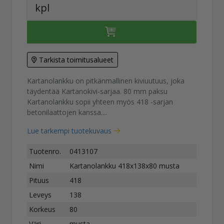
kpl
Tarkista toimitusalueet
Kartanolankku on pitkänmallinen kiviuutuus, joka
täydentää Kartanokivi-sarjaa. 80 mm paksu
Kartanolankku sopii yhteen myös 418 -sarjan
betonilaattojen kanssa....
Lue tarkempi tuotekuvaus
Tuotenro.
0413107
Nimi
Kartanolankku 418x138x80 musta
Pituus
418
Leveys
138
Korkeus
80
Väri
musta