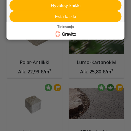
Alk. 27,00 €/m²
Alk. 6,10 €/kpl
Hyväksy kaikki
Estä kaikki
Tietosuoja
Polar-Antiikki
Lumo-Kartanokivi
Alk. 22,99 €/m²
Alk. 25,80 €/m²