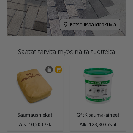
Katso lisää ideakuvia
Saatat tarvita myös näitä tuotteita
Saumaushiekat
GftK sauma-aineet
Alk. 10,20 €/sk
Alk. 123,30 €/kpl