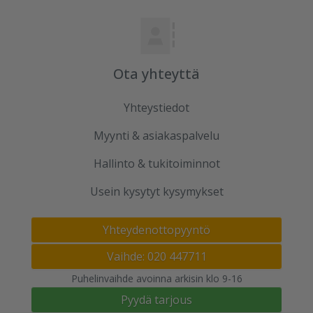
Ota yhteyttä
Yhteystiedot
Myynti & asiakaspalvelu
Hallinto & tukitoiminnot
Usein kysytyt kysymykset
Yhteydenottopyyntö
Vaihde: 020 447711
Puhelinvaihde avoinna arkisin klo 9-16
Pyydä tarjous