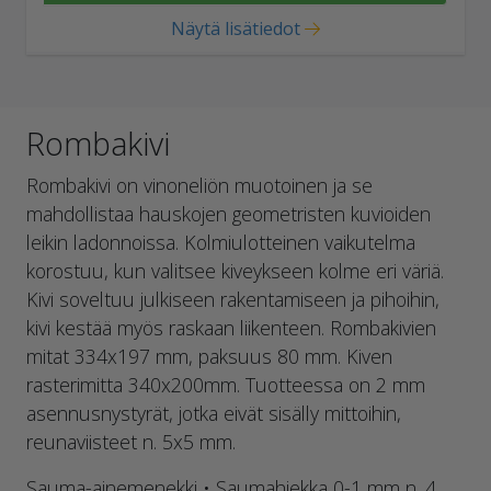
Näytä lisätiedot
Rombakivi
Rombakivi on vinoneliön muotoinen ja se
mahdollistaa hauskojen geometristen kuvioiden
leikin ladonnoissa. Kolmiulotteinen vaikutelma
korostuu, kun valitsee kiveykseen kolme eri väriä.
Kivi soveltuu julkiseen rakentamiseen ja pihoihin,
kivi kestää myös raskaan liikenteen. Rombakivien
mitat 334x197 mm, paksuus 80 mm. Kiven
rasterimitta 340x200mm. Tuotteessa on 2 mm
asennusnystyrät, jotka eivät sisälly mittoihin,
reunaviisteet n. 5x5 mm.
Sauma-ainemenekki • Saumahiekka 0-1 mm n. 4