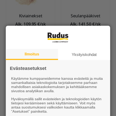
Kiviainekset
Seulanpääkivet
Alk. 109,95 €/sk
Alk. 141,50 €/sk
Ilmoitus
Yksityiskohdat
Evästeasetukset
Upotettava J-
Upotettava H-
Käytämme kumppaneidemme kanssa evästeitä ja muita
samankaltaisia teknologioita tarjotaksemme parhaan
reunakivi
reunakivi
mahdollisen asiakaskokemuksen ja kehittääksemme
sivustoa analytiikan avulla.
Alk. 16,00 €/kpl
Alk. 13,25 €/kpl
Hyväksymällä sallit evästeiden ja teknologioiden käytön
tietojesi keräämiseen sekä käyttämiseen. Voit myös
antaa suostumuksesi valikoiden kautta klikkaamalla
“Asetukset” painiketta.