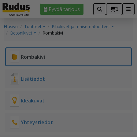
Pyydä tarjous
0
Etusivu
Tuotteet
Pihakivet ja maisematuotteet
Betonikivet
Rombakivi
Rombakivi
Lisätiedot
Ideakuvat
Yhteystiedot