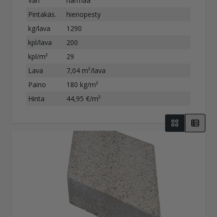
Väri
harmaa
Pintakäs.
hienopesty
kg/lava
1290
kpl/lava
200
kpl/m²
29
Lava
7,04 m²/lava
Paino
180 kg/m²
Hinta
44,95 €/m²