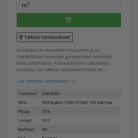
m²
Tarkista toimitusalueet
Rombakivi on vinoneliön muotoinen ja se
mahdollistaa hauskojen geometristen kuvioiden
leikin ladonnoissa. Kolmiulotteinen vaikutelma
korostuu, kun valitsee kiveykseen kolme eri...
Lue tarkempi tuotekuvaus
Tuotenro.
0464580
Nimi
Rombakivi 334x197x80 HN harmaa
Pituus
334
Leveys
197
Korkeus
80