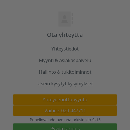
Ota yhteyttä
Yhteystiedot
Myynti & asiakaspalvelu
Hallinto & tukitoiminnot
Usein kysytyt kysymykset
Yhteydenottopyyntö
Vaihde: 020 447711
Puhelinvaihde avoinna arkisin klo 9-16
Pyydä tarjous