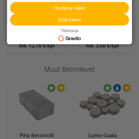
Hyväksy kaikki
Estä kaikki
Tietosuoja
Reunakivi 250 mm
Reunakivi 140 mm
Alk. 12,70 €/kpl
Alk. 3,60 €/kpl
Muut Betonikivet
Piha Betonitiili
Lumo-Gaala