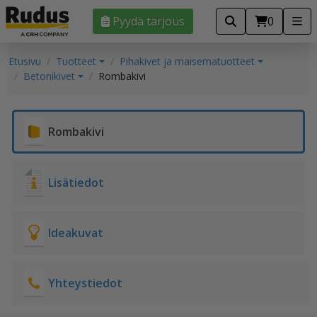
Pyydä tarjous
0
Etusivu
Tuotteet
Pihakivet ja maisematuotteet
Betonikivet
Rombakivi
Rombakivi
Lisätiedot
Ideakuvat
Yhteystiedot