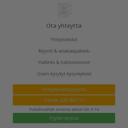
Ota yhteyttä
Yhteystiedot
Myynti & asiakaspalvelu
Hallinto & tukitoiminnot
Usein kysytyt kysymykset
Yhteydenottopyyntö
Vaihde: 020 447711
Puhelinvaihde avoinna arkisin klo 9-16
Pyydä tarjous