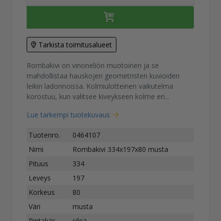
Tarkista toimitusalueet
Rombakivi on vinoneliön muotoinen ja se
mahdollistaa hauskojen geometristen kuvioiden
leikin ladonnoissa. Kolmiulotteinen vaikutelma
korostuu, kun valitsee kiveykseen kolme eri...
Lue tarkempi tuotekuvaus
Tuotenro.
0464107
Nimi
Rombakivi 334x197x80 musta
Pituus
334
Leveys
197
Korkeus
80
Väri
musta
Pintakäs.
sileä