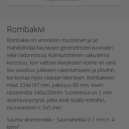
Rombakivi
Rombakivi on vinoneliön muotoinen ja se
mahdollistaa hauskojen geometristen kuvioiden
leikin ladonnoissa. Kolmiulotteinen vaikutelma
korostuu, kun valitsee kiveykseen kolme eri väriä.
Kivi soveltuu julkiseen rakentamiseen ja pihoihin,
kivi kestää myös raskaan liikenteen. Rombakivien
mitat 334x197 mm, paksuus 80 mm. Kiven
rasterimitta 340x200mm. Tuotteessa on 2 mm
asennusnystyrät, jotka eivät sisälly mittoihin,
reunaviisteet n. 5x5 mm.
Sauma-ainemenekki • Saumahiekka 0-1 mm n. 4
kg/m²