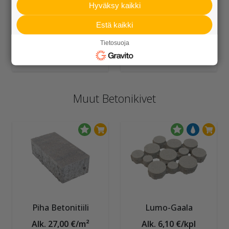
Hyväksy kaikki
Estä kaikki
Reunakivi 250 mm
Reunakivi 140 mm
Tietosuoja
Alk. 12,70 €/kpl
Alk. 3,60 €/kpl
Muut Betonikivet
Piha Betonitiili
Lumo-Gaala
Alk. 27,00 €/m²
Alk. 6,10 €/kpl