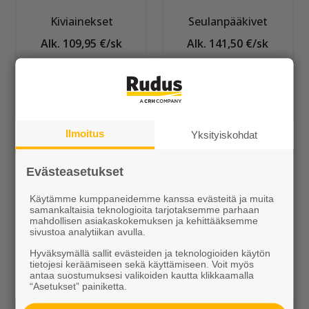
Kiviainekset
Seulanpääkivet
Alk. 109,95 €/sk
Alk. 141,50 €/sk
Ilmoitus
Yksityiskohdat
Evästeasetukset
Upotettava J-
Upotettava H-
Käytämme kumppaneidemme kanssa evästeitä ja muita
reunakivi
reunakivi
samankaltaisia teknologioita tarjotaksemme parhaan
mahdollisen asiakaskokemuksen ja kehittääksemme
Alk. 16,00 €/kpl
Alk. 13,25 €/kpl
sivustoa analytiikan avulla.
Hyväksymällä sallit evästeiden ja teknologioiden käytön
tietojesi keräämiseen sekä käyttämiseen. Voit myös
antaa suostumuksesi valikoiden kautta klikkaamalla
“Asetukset” painiketta.