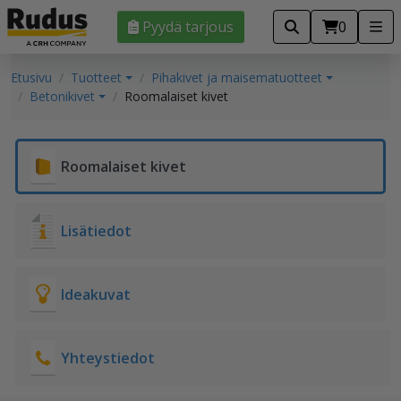
Pyydä tarjous
0
Etusivu
Tuotteet
Pihakivet ja maisematuotteet
Betonikivet
Roomalaiset kivet
Roomalaiset kivet
Lisätiedot
Ideakuvat
Yhteystiedot