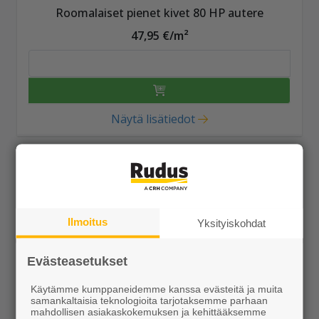
Roomalaiset pienet kivet 80 HP autere
47,95 €/m²
Näytä lisätiedot
Ilmoitus
Yksityiskohdat
Evästeasetukset
Käytämme kumppaneidemme kanssa evästeitä ja muita
samankaltaisia teknologioita tarjotaksemme parhaan
mahdollisen asiakaskokemuksen ja kehittääksemme
Roomalaiset isot kivet 80 HP autere