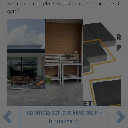
Sauma-ainemenekki • Saumahiekka 0-1 mm: n. 2-3
kg/m²
Roomalaiset isot kivet 80 PR
Edellinen tuote
S
h.ruskea
Katso lisää ideakuvia