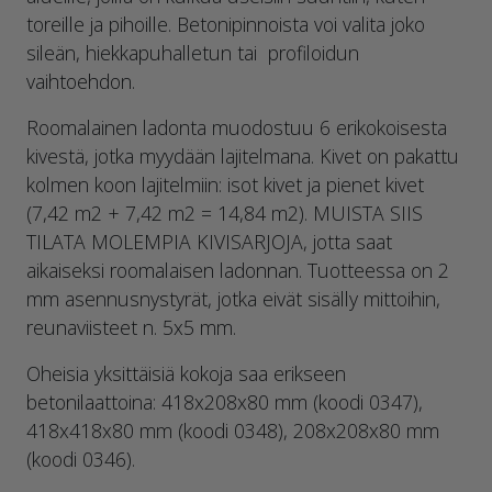
toreille ja pihoille. Betonipinnoista voi valita joko
sileän, hiekkapuhalletun tai profiloidun
vaihtoehdon.
Roomalainen ladonta muodostuu 6 erikokoisesta
kivestä, jotka myydään lajitelmana. Kivet on pakattu
kolmen koon lajitelmiin: isot kivet ja pienet kivet
(7,42 m2 + 7,42 m2 = 14,84 m2). MUISTA SIIS
TILATA MOLEMPIA KIVISARJOJA, jotta saat
aikaiseksi roomalaisen ladonnan. Tuotteessa on 2
mm asennusnystyrät, jotka eivät sisälly mittoihin,
reunaviisteet n. 5x5 mm.
Oheisia yksittäisiä kokoja saa erikseen
betonilaattoina: 418x208x80 mm (koodi 0347),
418x418x80 mm (koodi 0348), 208x208x80 mm
(koodi 0346).