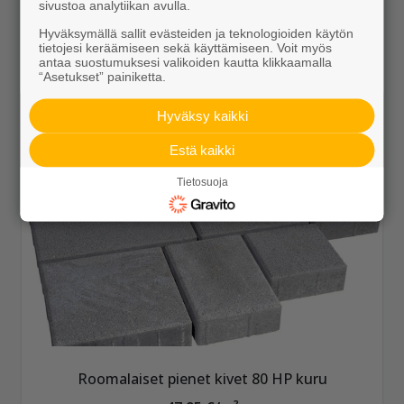
sivustoa analytiikan avulla.
47,95 €/m²
Hyväksymällä sallit evästeiden ja teknologioiden käytön
tietojesi keräämiseen sekä käyttämiseen. Voit myös
antaa suostumuksesi valikoiden kautta klikkaamalla
“Asetukset” painiketta.
Hyväksy kaikki
Näytä lisätiedot
Estä kaikki
Tietosuoja
Roomalaiset pienet kivet 80 HP kuru