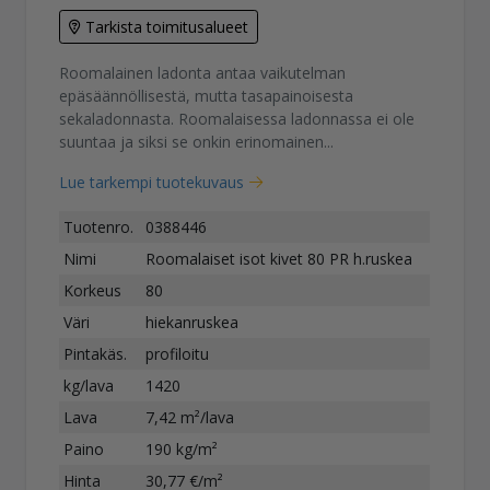
Tarkista toimitusalueet
Roomalainen ladonta antaa vaikutelman
epäsäännöllisestä, mutta tasapainoisesta
sekaladonnasta. Roomalaisessa ladonnassa ei ole
suuntaa ja siksi se onkin erinomainen...
Lue tarkempi tuotekuvaus
Tuotenro.
0388446
Nimi
Roomalaiset isot kivet 80 PR h.ruskea
Korkeus
80
Väri
hiekanruskea
Pintakäs.
profiloitu
kg/lava
1420
Lava
7,42 m²/lava
Paino
190 kg/m²
Hinta
30,77 €/m²