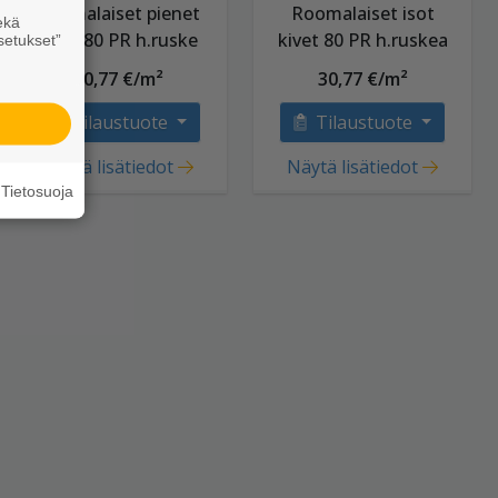
Roomalaiset pienet
Roomalaiset isot
ekä
kivet 80 PR h.ruske
kivet 80 PR h.ruskea
setukset”
30,77 €/m²
30,77 €/m²
Tilaustuote
Tilaustuote
Näytä lisätiedot
Näytä lisätiedot
Tietosuoja