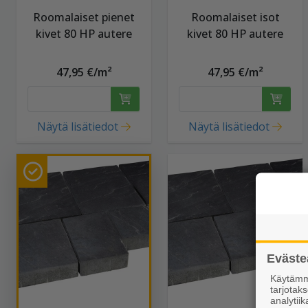
Roomalaiset pienet
Roomalaiset isot
kivet 80 HP autere
kivet 80 HP autere
47,95 €/m²
47,95 €/m²
Näytä lisätiedot
Näytä lisätiedot
Eväste
Käytämme
tarjota
analytiik