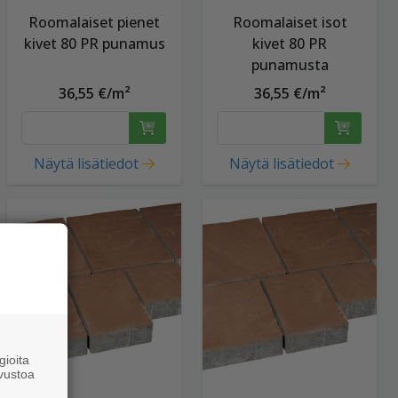
Roomalaiset pienet
Roomalaiset isot
kivet 80 PR punamus
kivet 80 PR
punamusta
36,55 €/m²
36,55 €/m²
Näytä lisätiedot
Näytä lisätiedot
ioita
vustoa