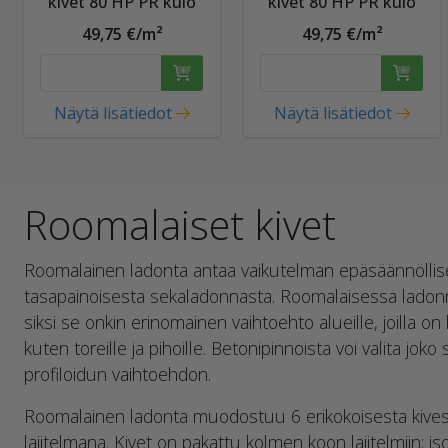
kivet 80 HP PR kulo
kivet 80 HP PR kulo
49,75 €/m²
49,75 €/m²
Näytä lisätiedot
Näytä lisätiedot
Roomalaiset kivet
Roomalainen ladonta antaa vaikutelman epäsäännöllis
tasapainoisesta sekaladonnasta. Roomalaisessa ladonn
siksi se onkin erinomainen vaihtoehto alueille, joilla on
kuten toreille ja pihoille. Betonipinnoista voi valita jok
profiloidun vaihtoehdon.
Roomalainen ladonta muodostuu 6 erikokoisesta kives
lajitelmana. Kivet on pakattu kolmen koon lajitelmiin: iso