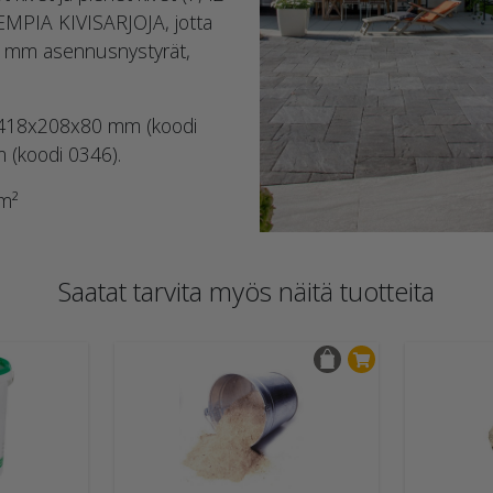
MPIA KIVISARJOJA, jotta
 2 mm asennusnystyrät,
a: 418x208x80 mm (koodi
(koodi 0346).
/m²
Saatat tarvita myös näitä tuotteita