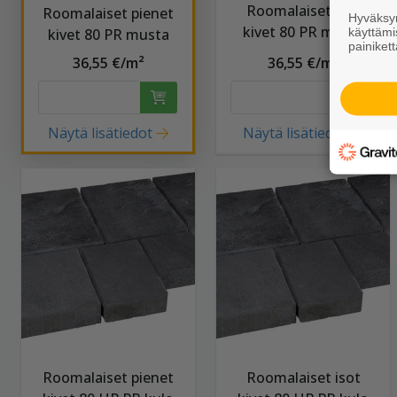
Roomalaiset isot
Roomalaiset pienet
Hyväksym
kivet 80 PR musta
käyttämi
kivet 80 PR musta
painikett
36,55 €/m²
36,55 €/m²
Näytä lisätiedot
Näytä lisätiedot
Roomalaiset pienet
Roomalaiset isot