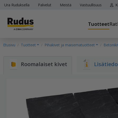
Ura Ruduksella
Palvelut
Meistä
Vastuullisuus
K
Tuotteet
Rat
Etusivu
Tuotteet
Pihakivet ja maisematuotteet
Betoniki
Roomalaiset kivet
Lisätiedo