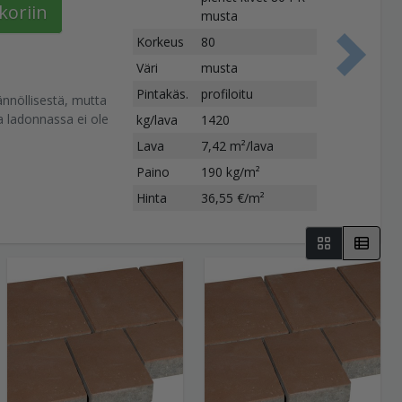
koriin
musta
Korkeus
80
S
Väri
musta
Pintakäs.
profiloitu
nnöllisestä, mutta
 ladonnassa ei ole
kg/lava
1420
Lava
7,42 m²/lava
Paino
190 kg/m²
Hinta
36,55 €/m²