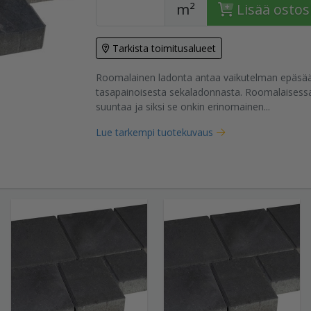
m²
Lisää ostos
Tarkista toimitusalueet
tuote
Roomalainen ladonta antaa vaikutelman epäsää
tasapainoisesta sekaladonnasta. Roomalaisessa
suuntaa ja siksi se onkin erinomainen...
Lue tarkempi tuotekuvaus