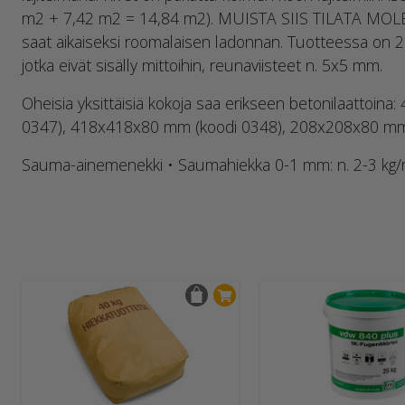
m2 + 7,42 m2 = 14,84 m2). MUISTA SIIS TILATA MOLE
saat aikaiseksi roomalaisen ladonnan. Tuotteessa on
jotka eivät sisälly mittoihin, reunaviisteet n. 5x5 mm.
Oheisia yksittäisiä kokoja saa erikseen betonilaattoin
0347), 418x418x80 mm (koodi 0348), 208x208x80 mm 
Sauma-ainemenekki • Saumahiekka 0-1 mm: n. 2-3 kg