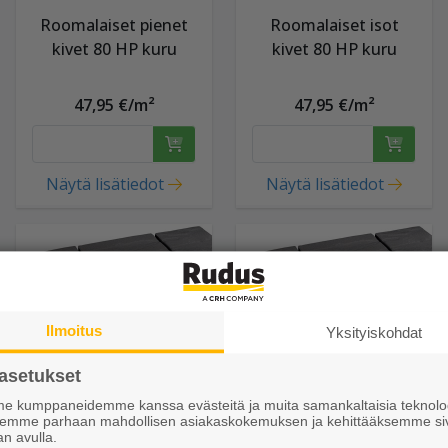
Roomalaiset pienet
Roomalaiset isot
kivet 80 HP kuru
kivet 80 HP kuru
47,95 €/m²
47,95 €/m²
Näytä lisätiedot
Näytä lisätiedot
Ilmoitus
Yksityiskohdat
asetukset
 kumppaneidemme kanssa evästeitä ja muita samankaltaisia teknolog
ksemme parhaan mahdollisen asiakaskokemuksen ja kehittääksemme si
an avulla.