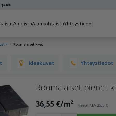
irjaudu
kaisut
Aineisto
Ajankohtaista
Yhteystiedot
vet
Roomalaiset kivet
t
Ideakuvat
Yhteystiedot
Roomalaiset pienet k
36,55 €/m²
Hinnat ALV 25,5 %