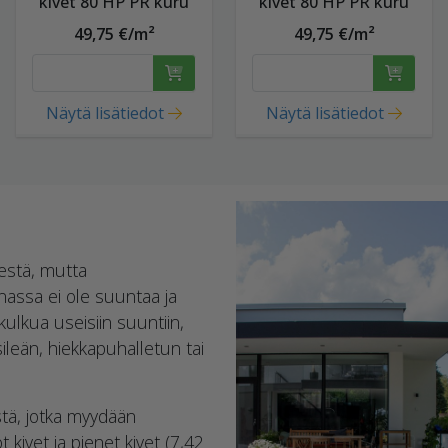
kivet 80 HP PR kuru
kivet 80 HP PR kuru
49,75 €/m²
49,75 €/m²
Näytä lisätiedot
Näytä lisätiedot
estä, mutta
assa ei ole suuntaa ja
 kulkua useisiin suuntiin,
o sileän, hiekkapuhalletun tai
tä, jotka myydään
t kivet ja pienet kivet (7,42