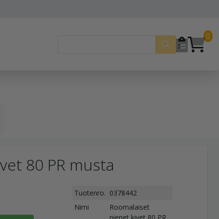
0
ivet 80 PR musta
Tuotenro.
0378442
Nimi
Roomalaiset
pienet kivet 80 PR