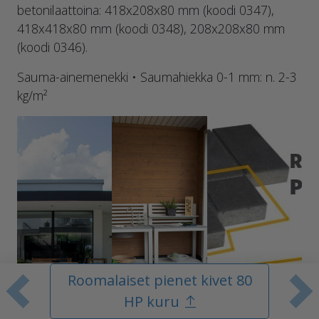
betonilaattoina: 418x208x80 mm (koodi 0347),
418x418x80 mm (koodi 0348), 208x208x80 mm
(koodi 0346).
Sauma-ainemenekki • Saumahiekka 0-1 mm: n. 2-3
kg/m²
Roomalaiset pienet kivet 80
Edellinen tuote
S
HP kuru