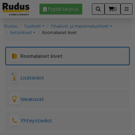
Pyydä tarjous
0
Etusivu
Tuotteet
Pihakivet ja maisematuotteet
Betonikivet
Roomalaiset kivet
Roomalaiset kivet
Lisätiedot
Ideakuvat
Yhteystiedot