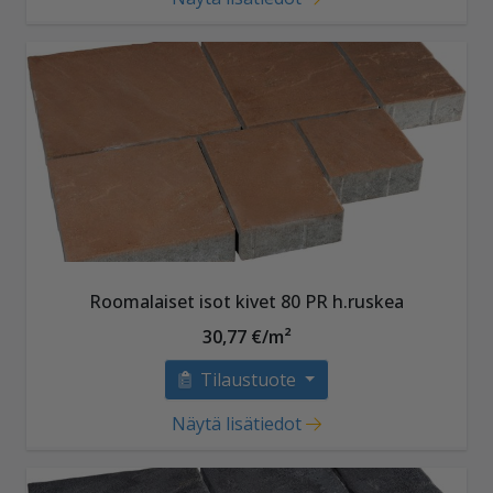
Roomalaiset isot kivet 80 PR h.ruskea
30,77 €/m²
Tilaustuote
Näytä lisätiedot