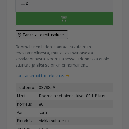
m²
Tarkista toimitusalueet
Roomalainen ladonta antaa vaikutelman
epäsäännöllisestä, mutta tasapainoisesta
sekaladonnasta. Roomalaisessa ladonnassa ei ole
suuntaa ja siksi se onkin erinomainen...
Lue tarkempi tuotekuvaus
Tuotenro.
0378859
Nimi
Roomalaiset pienet kivet 80 HP kuru
Korkeus
80
Väri
kuru
Pintakäs.
hiekkapuhallettu