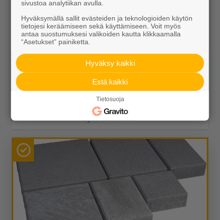
sivustoa analytiikan avulla.
Hyväksymällä sallit evästeiden ja teknologioiden käytön
tietojesi keräämiseen sekä käyttämiseen. Voit myös
antaa suostumuksesi valikoiden kautta klikkaamalla
“Asetukset” painiketta.
Roomalaiset isot kivet 80 HP autere
47,95 €/m²
Hyväksy kaikki
Estä kaikki
Tietosuoja
Näytä lisätiedot