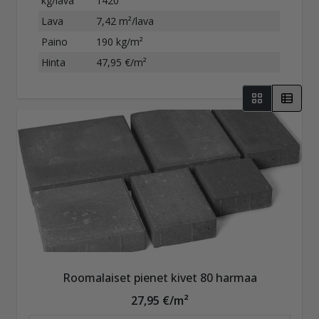
kg/lava
1420
Lava
7,42 m²/lava
Paino
190 kg/m²
Hinta
47,95 €/m²
Roomalaiset pienet kivet 80 harmaa
27,95 €/m²