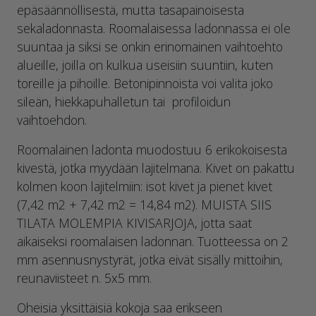
epäsäännöllisestä, mutta tasapainoisesta
sekaladonnasta. Roomalaisessa ladonnassa ei ole
suuntaa ja siksi se onkin erinomainen vaihtoehto
alueille, joilla on kulkua useisiin suuntiin, kuten
toreille ja pihoille. Betonipinnoista voi valita joko
sileän, hiekkapuhalletun tai profiloidun
vaihtoehdon.
Roomalainen ladonta muodostuu 6 erikokoisesta
kivestä, jotka myydään lajitelmana. Kivet on pakattu
kolmen koon lajitelmiin: isot kivet ja pienet kivet
(7,42 m2 + 7,42 m2 = 14,84 m2). MUISTA SIIS
TILATA MOLEMPIA KIVISARJOJA, jotta saat
aikaiseksi roomalaisen ladonnan. Tuotteessa on 2
mm asennusnystyrät, jotka eivät sisälly mittoihin,
reunaviisteet n. 5x5 mm.
Oheisia yksittäisiä kokoja saa erikseen