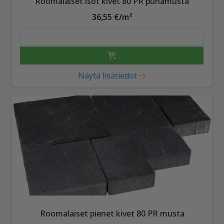
Roomalaiset isot kivet 80 PR punamusta
36,55 €/m²
Näytä lisätiedot
Roomalaiset pienet kivet 80 PR musta