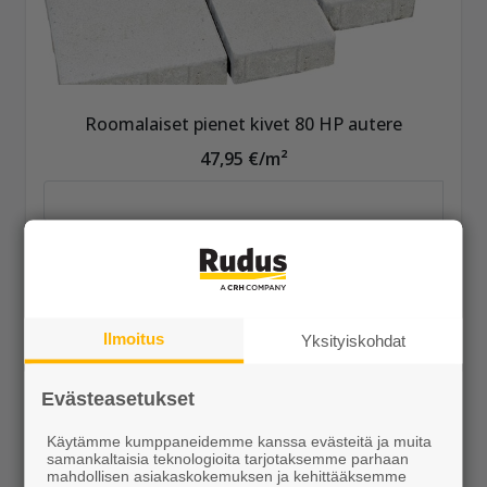
Roomalaiset pienet kivet 80 HP autere
47,95 €/m²
Näytä lisätiedot
Ilmoitus
Yksityiskohdat
Evästeasetukset
Käytämme kumppaneidemme kanssa evästeitä ja muita
samankaltaisia teknologioita tarjotaksemme parhaan
mahdollisen asiakaskokemuksen ja kehittääksemme