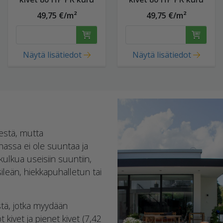
49,75 €/m²
49,75 €/m²
Näytä lisätiedot
Näytä lisätiedot
estä, mutta
assa ei ole suuntaa ja
 kulkua useisiin suuntiin,
o sileän, hiekkapuhalletun tai
tä, jotka myydään
t kivet ja pienet kivet (7,42