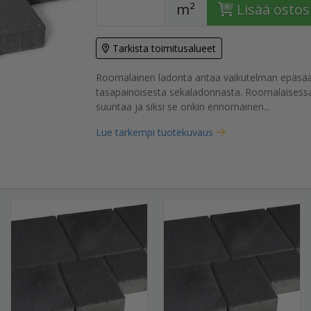
m²
Lisää ostos
Tarkista toimitusalueet
tuote
Roomalainen ladonta antaa vaikutelman epäsää
tasapainoisesta sekaladonnasta. Roomalaisessa
suuntaa ja siksi se onkin erinomainen...
Lue tarkempi tuotekuvaus