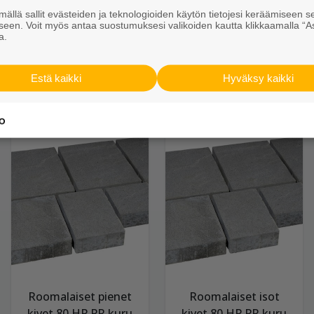
Roomalaiset pienet
Roomalaiset isot
ällä sallit evästeiden ja teknologioiden käytön tietojesi keräämiseen s
kivet 80 PR harmaa
kivet 80 PR harmaa
seen. Voit myös antaa suostumuksesi valikoiden kautta klikkaamalla “A
a.
31,95 €/m²
31,95 €/m²
Estä kaikki
Hyväksy kaikki
Näytä lisätiedot
Näytä lisätiedot
Roomalaiset pienet
Roomalaiset isot
kivet 80 HP PR kuru
kivet 80 HP PR kuru