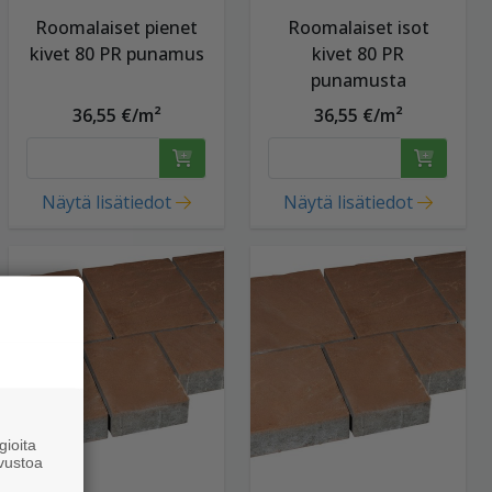
Roomalaiset pienet
Roomalaiset isot
kivet 80 PR punamus
kivet 80 PR
punamusta
36,55 €/m²
36,55 €/m²
Näytä lisätiedot
Näytä lisätiedot
ioita
vustoa