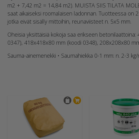
m2 + 7,42 m2 = 14,84 m2). MUISTA SIIS TILATA MOLE
saat aikaiseksi roomalaisen ladonnan. Tuotteessa on
jotka eivät sisälly mittoihin, reunaviisteet n. 5x5 mm.
Oheisia yksittäisiä kokoja saa erikseen betonilaattoin
0347), 418x418x80 mm (koodi 0348), 208x208x80 mm 
Sauma-ainemenekki • Saumahiekka 0-1 mm: n. 2-3 kg