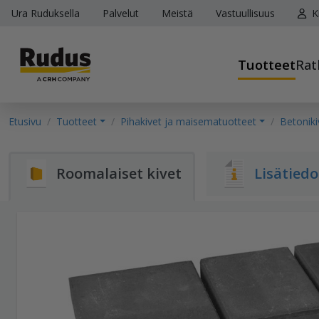
Ura Ruduksella
Palvelut
Meistä
Vastuullisuus
K
Tuotteet
Rat
Etusivu
Tuotteet
Pihakivet ja maisematuotteet
Betoniki
Roomalaiset kivet
Lisätiedo