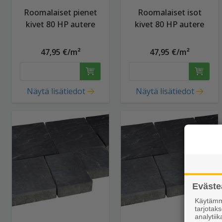
Roomalaiset pienet
Roomalaiset isot
kivet 80 HP autere
kivet 80 HP autere
47,95 €/m²
47,95 €/m²
Näytä lisätiedot
Näytä lisätiedot
Eväste
Käytämme
tarjota
analytiik