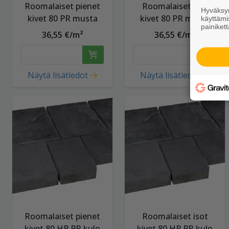
Roomalaiset pienet
Roomalaiset isot
Hyväksym
kivet 80 PR musta
kivet 80 PR musta
käyttämi
painikett
36,55 €/m²
36,55 €/m²
Näytä lisätiedot
Näytä lisätiedot
Roomalaiset pienet
Roomalaiset isot
kivet 80 HP PR kulo
kivet 80 HP PR kulo