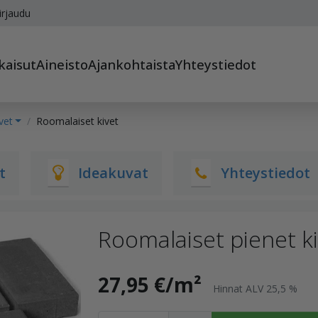
irjaudu
kaisut
Aineisto
Ajankohtaista
Yhteystiedot
vet
Roomalaiset kivet
t
Ideakuvat
Yhteystiedot
Roomalaiset pienet k
27,95 €/m²
Hinnat ALV 25,5 %