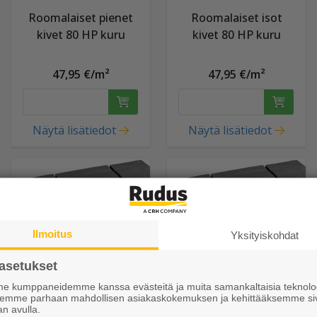
Roomalaiset pienet
Roomalaiset isot
kivet 80 HP kuru
kivet 80 HP kuru
47,95 €/m²
47,95 €/m²
Näytä lisätiedot
Näytä lisätiedot
Ilmoitus
Yksityiskohdat
asetukset
 kumppaneidemme kanssa evästeitä ja muita samankaltaisia teknolog
ksemme parhaan mahdollisen asiakaskokemuksen ja kehittääksemme si
an avulla.