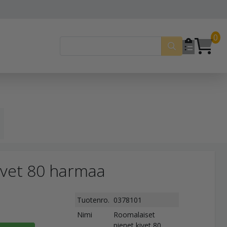
0
ivet 80 harmaa
Tuotenro.
0378101
Nimi
Roomalaiset
pienet kivet 80