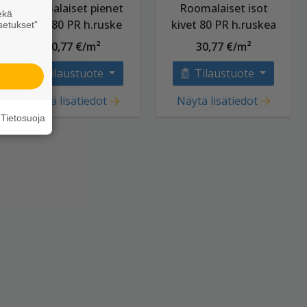
Roomalaiset pienet
Roomalaiset isot
ekä
kivet 80 PR h.ruske
kivet 80 PR h.ruskea
setukset”
30,77 €/m²
30,77 €/m²
Tilaustuote
Tilaustuote
Näytä lisätiedot
Näytä lisätiedot
Tietosuoja