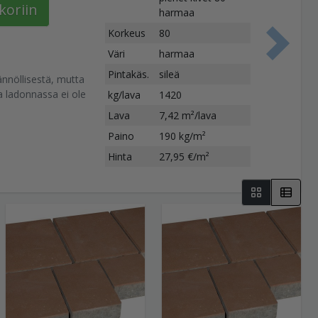
koriin
harmaa
Korkeus
80
S
Väri
harmaa
Pintakäs.
sileä
nnöllisestä, mutta
 ladonnassa ei ole
kg/lava
1420
Lava
7,42 m²/lava
Paino
190 kg/m²
Hinta
27,95 €/m²