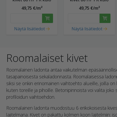
49,75 €/m²
49,75 €/m²
Näytä lisätiedot
Näytä lisätiedot
Roomalaiset kivet
Roomalainen ladonta antaa vaikutelman epäsäännöllis
tasapainoisesta sekaladonnasta. Roomalaisessa ladonn
siksi se onkin erinomainen vaihtoehto alueille, joilla on
kuten toreille ja pihoille. Betonipinnoista voi valita jok
profiloidun vaihtoehdon.
Roomalainen ladonta muodostuu 6 erikokoisesta kives
lajitelmana. Kivet on pakattu kolmen koon lajitelmiin: iso