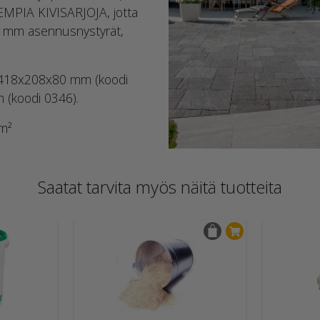
MPIA KIVISARJOJA, jotta
 2 mm asennusnystyrät,
a: 418x208x80 mm (koodi
(koodi 0346).
/m²
Saatat tarvita myös näitä tuotteita