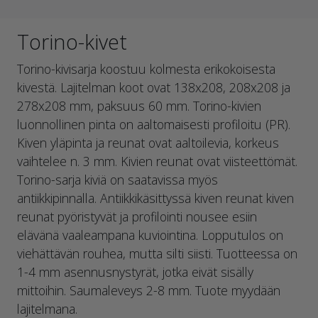
Torino-kivet
Torino-kivisarja koostuu kolmesta erikokoisesta
kivestä. Lajitelman koot ovat 138x208, 208x208 ja
278x208 mm, paksuus 60 mm. Torino-kivien
luonnollinen pinta on aaltomaisesti profiloitu (PR).
Kiven yläpinta ja reunat ovat aaltoilevia, korkeus
vaihtelee n. 3 mm. Kivien reunat ovat viisteettömät.
Torino-sarja kiviä on saatavissa myös
antiikkipinnalla. Antiikkikäsittyssä kiven reunat kiven
reunat pyöristyvät ja profilointi nousee esiin
elävänä vaaleampana kuviointina. Lopputulos on
viehättävän rouhea, mutta silti siisti. Tuotteessa on
1-4 mm asennusnystyrät, jotka eivät sisälly
mittoihin. Saumaleveys 2-8 mm. Tuote myydään
lajitelmana.