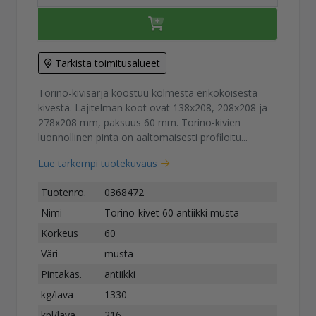
Tarkista toimitusalueet
Torino-kivisarja koostuu kolmesta erikokoisesta
kivestä. Lajitelman koot ovat 138x208, 208x208 ja
278x208 mm, paksuus 60 mm. Torino-kivien
luonnollinen pinta on aaltomaisesti profiloitu...
Lue tarkempi tuotekuvaus
Tuotenro.
0368472
Nimi
Torino-kivet 60 antiikki musta
Korkeus
60
Väri
musta
Pintakäs.
antiikki
kg/lava
1330
kpl/lava
216