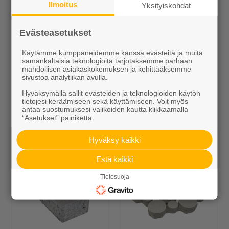
Ilmoitus
Yksityiskohdat
Evästeasetukset
Käytämme kumppaneidemme kanssa evästeitä ja muita
samankaltaisia teknologioita tarjotaksemme parhaan
mahdollisen asiakaskokemuksen ja kehittääksemme
sivustoa analytiikan avulla.
Laineri-reunakivi
Hyväksymällä sallit evästeiden ja teknologioiden käytön
Alk. 14,45 €/m
tietojesi keräämiseen sekä käyttämiseen. Voit myös
antaa suostumuksesi valikoiden kautta klikkaamalla
“Asetukset” painiketta.
Muut Betonikivet
Hyväksy kaikki
Estä kaikki
Tietosuoja