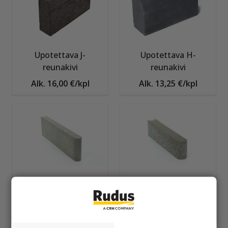
Upotettava J-
Upotettava H-
reunakivi
reunakivi
Alk. 16,00 €/kpl
Alk. 13,25 €/kpl
Reunakivi 250 mm
Reunakivi 140 mm
Alk. 12,70 €/kpl
Alk. 3,60 €/kpl