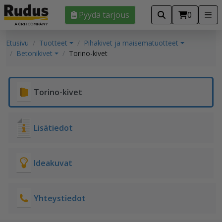
Pyydä tarjous
0
Etusivu
Tuotteet
Pihakivet ja maisematuotteet
Betonikivet
Torino-kivet
Torino-kivet
Lisätiedot
Ideakuvat
Yhteystiedot