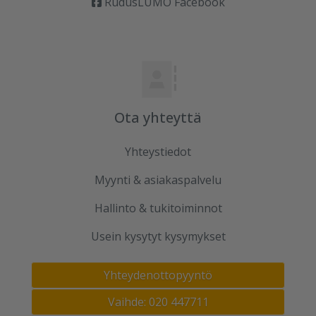
RudusLUMO Facebook
Ota yhteyttä
Yhteystiedot
Myynti & asiakaspalvelu
Hallinto & tukitoiminnot
Usein kysytyt kysymykset
Yhteydenottopyyntö
Vaihde: 020 447711