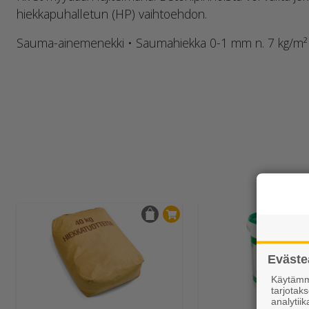
hiekkapuhalletun (HP) vaihtoehdon.
Sauma-ainemenekki • Saumahiekka 0-1 mm n. 7 kg/m²
Eväste
Käytämme
tarjota
analytiik