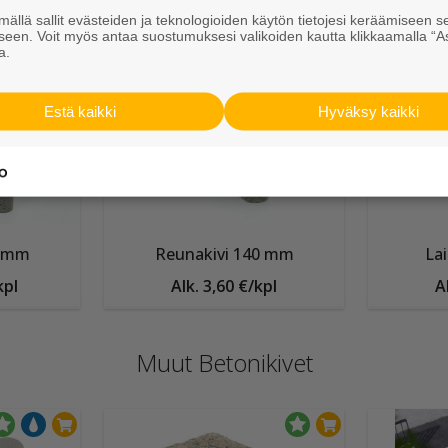
neet
Kiviainekset
Se
ällä sallit evästeiden ja teknologioiden käytön tietojesi keräämiseen s
seen. Voit myös antaa suostumuksesi valikoiden kautta klikkaamalla “A
/kpl
Alk. 109,95 €/sk
Al
a.
Estä kaikki
Hyväksy kaikki
0 mm
Reunakivi 140 mm
Lai
kpl
Alk. 3,60 €/kpl
A
Muut Betonikivet