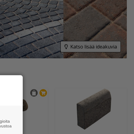
Katso lisää ideakuvia
ioita
vustoa