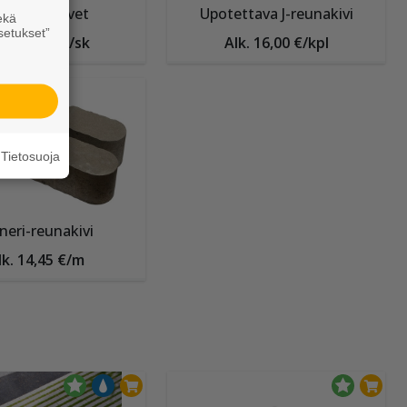
ulanpääkivet
Upotettava J-reunakivi
ekä
setukset”
k. 141,50 €/sk
Alk. 16,00 €/kpl
Tietosuoja
neri-reunakivi
lk. 14,45 €/m