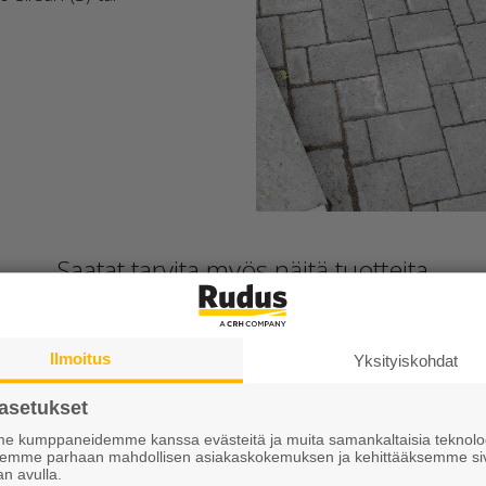
Saatat tarvita myös näitä tuotteita
Ilmoitus
Yksityiskohdat
asetukset
 kumppaneidemme kanssa evästeitä ja muita samankaltaisia teknolog
ksemme parhaan mahdollisen asiakaskokemuksen ja kehittääksemme si
an avulla.