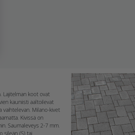
. Lajitelman koot ovat
 kauniisti aaltoilevat
a vaihtelevan. Milano-kivet
kaamatta. Kivissä on
oihin. Saumaleveys 2-7 mm.
 sileän (S) tai