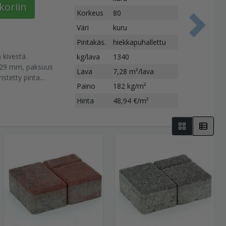
koriin
Korkeus
80
Väri
kuru
S
Pintakäs.
hiekkapuhallettu
 kivestä.
kg/lava
1340
129 mm, paksuus
Lava
7,28 m²/lava
stetty pinta...
Paino
182 kg/m²
Hinta
48,94 €/m²