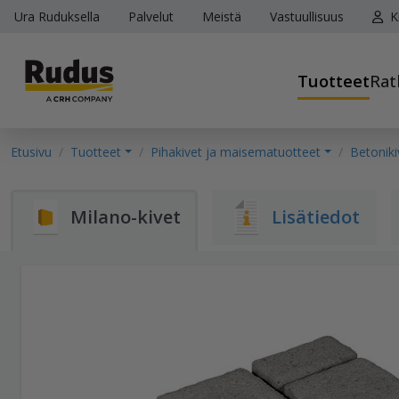
Ura Ruduksella
Palvelut
Meistä
Vastuullisuus
K
Tuotteet
Rat
Etusivu
Tuotteet
Pihakivet ja maisematuotteet
Betoniki
Milano-kivet
Lisätiedot