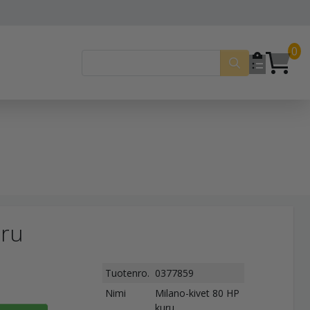
0
uru
Tuotenro.
0377859
Nimi
Milano-kivet 80 HP
kuru