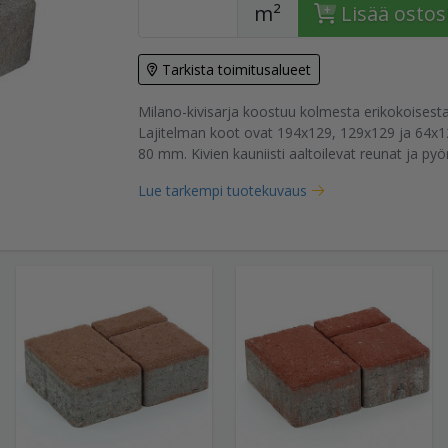
m²
Lisää ostos
tuote
Tarkista toimitusalueet
Milano-kivisarja koostuu kolmesta erikokoisesta
Lajitelman koot ovat 194x129, 129x129 ja 64x
80 mm. Kivien kauniisti aaltoilevat reunat ja pyöri
Lue tarkempi tuotekuvaus