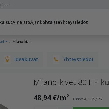
irjaudu
kaisut
Aineisto
Ajankohtaista
Yhteystiedot
vet
Milano-kivet
Ideakuvat
Yhteystiedot
Milano-kivet 80 HP k
48,94 €/m²
Hinnat ALV 25,5 %