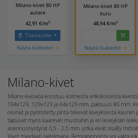
Milano-kivet 80 HP
Milano-kivet 80 HP
autere
kuru
42,91 €/m²
48,94 €/m²
Tilaustuote
Näytä lisätiedot
Näytä lisätiedot
Milano-kivet
Milano-kivisarja koostuu kolmesta erikokoisesta kivestä
194x129, 129x129 ja 64x129 mm, paksuus 80 mm. Kivien
reunat ja pyöristetty pinta tekevät kiveyksestä kauniin j
taipuvat myös kaareviin muotoihin ja eri leveyksiin leik
asennusnystyrät 0,5 - 2,5 mm, jotka eivät sisälly mitt
Kivet myydään lajitelmana. Betonipinnoista voi valita joko