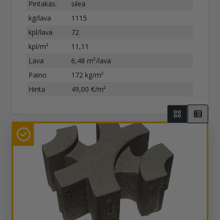
Pintakäs.
sileä
kg/lava
1115
kpl/lava
72
kpl/m²
11,11
Lava
6,48 m²/lava
Paino
172 kg/m²
Hinta
49,00 €/m²