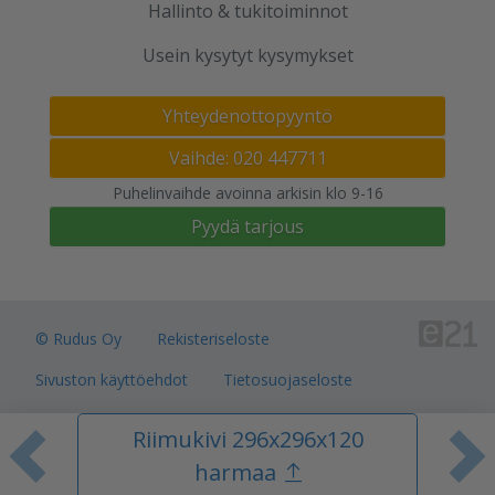
Hallinto & tukitoiminnot
Usein kysytyt kysymykset
Yhteydenottopyyntö
Vaihde: 020 447711
Puhelinvaihde avoinna arkisin klo 9-16
Pyydä tarjous
© Rudus Oy
Rekisteriseloste
Sivuston käyttöehdot
Tietosuojaseloste
Verkkokauppojen toimitusalueet
Riimukivi 296x296x120
Toimitusehdot
Evästeasetukset
Edellinen tuote
S
harmaa