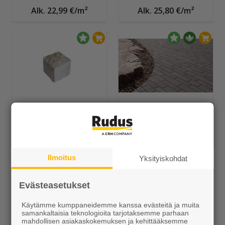
Alk. 22,99 €/m²
Alk. 25,80 €/m²
Artik-noppa
CEVO-pihakivet
Alk. 35,99 €/m²
Alk. 37,05 €/m²
Ilmoitus
Yksityiskohdat
Evästeasetukset
Käytämme kumppaneidemme kanssa evästeitä ja muita
samankaltaisia teknologioita tarjotaksemme parhaan
mahdollisen asiakaskokemuksen ja kehittääksemme