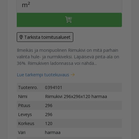
m²
Tarkista toimitusalueet
Ilmeikäs ja monipuolinen Riimukivi on mitä parhain
valinta hule- ja nurmikiveksi. Läpäisevä pinta-ala on
36%. Riimukiven ladonnassa voi nähdä...
Lue tarkempi tuotekuvaus
Tuotenro.
0394101
Nimi
Riimukivi 296x296x120 harmaa
Pituus
296
Leveys
296
Korkeus
120
Väri
harmaa