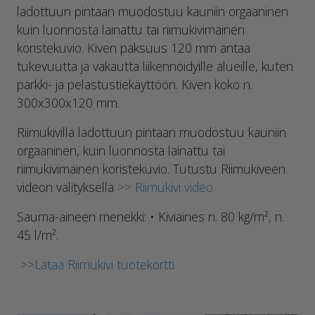
ladottuun pintaan muodostuu kauniin orgaaninen
kuin luonnosta lainattu tai riimukivimäinen
koristekuvio. Kiven paksuus 120 mm antaa
tukevuutta ja vakautta liikennöidyille alueille, kuten
parkki- ja pelastustiekäyttöön. Kiven koko n.
300x300x120 mm.
Riimukivillä ladottuun pintaan muodostuu kauniin
orgaaninen, kuin luonnosta lainattu tai
riimukivimäinen koristekuvio. Tutustu Riimukiveen
videon välityksellä
>> Riimukivi video
Sauma-aineen menekki: • Kiviaines n. 80 kg/m², n.
45 l/m².
>>Lataa Riimukivi tuotekortti