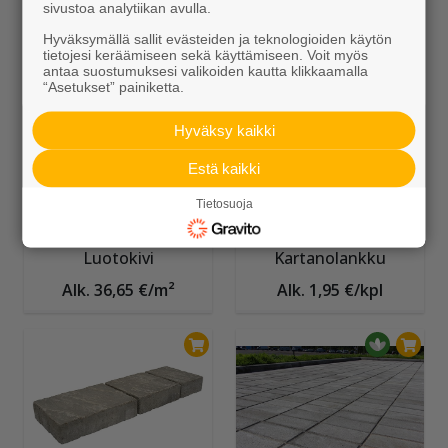
sivustoa analytiikan avulla.
Luostarikivi
Gaala
Hyväksymällä sallit evästeiden ja teknologioiden käytön
Alk. 26,30 €/m²
Alk. 5,55 €/kpl
tietojesi keräämiseen sekä käyttämiseen. Voit myös
antaa suostumuksesi valikoiden kautta klikkaamalla
“Asetukset” painiketta.
Hyväksy kaikki
Estä kaikki
Tietosuoja
Luotokivi
Kartanolankku
Alk. 36,65 €/m²
Alk. 1,95 €/kpl