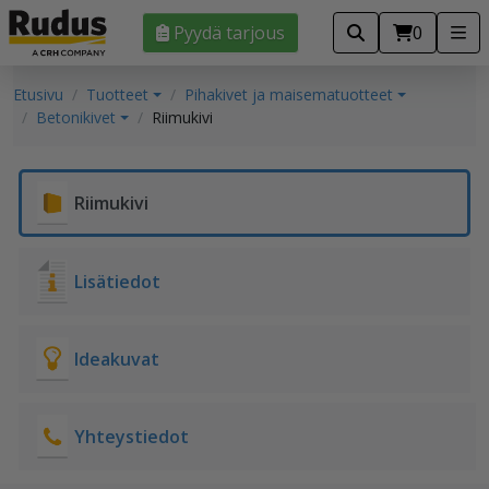
Pyydä tarjous
0
Etusivu
Tuotteet
Pihakivet ja maisematuotteet
Betonikivet
Riimukivi
Riimukivi
Lisätiedot
Ideakuvat
Yhteystiedot