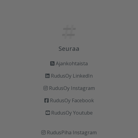
Seuraa
Ajankohtaista
RudusOy LinkedIn
RudusOy Instagram
RudusOy Facebook
RudusOy Youtube
RudusPiha Instagram