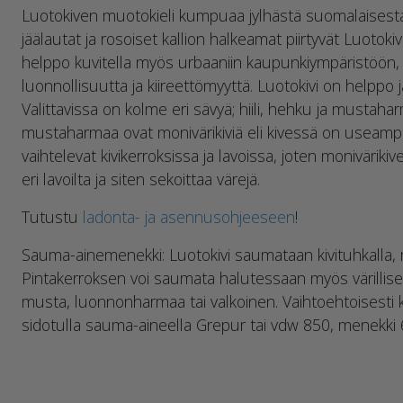
Luotokiven muotokieli kumpuaa jylhästä suomalaises
jäälautat ja rosoiset kallion halkeamat piirtyvät Luotoki
helppo kuvitella myös urbaaniin kaupunkiympäristöön,
luonnollisuutta ja kiireettömyyttä. Luotokivi on helppo
Valittavissa on kolme eri sävyä; hiili, hehku ja mustaha
mustaharmaa ovat monivärikiviä eli kivessä on useampaa
vaihtelevat kivikerroksissa ja lavoissa, joten monivärikiv
eri lavoilta ja siten sekoittaa värejä.
Tutustu
ladonta- ja asennusohjeeseen
!
Sauma-ainemenekki: Luotokivi saumataan kivituhkalla,
Pintakerroksen voi saumata halutessaan myös värillise
musta, luonnonharmaa tai valkoinen. Vaihtoehtoisesti 
sidotulla sauma-aineella Grepur tai vdw 850, menekki 