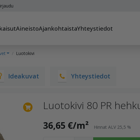
irjaudu
kaisut
Aineisto
Ajankohtaista
Yhteystiedot
vet
Luotokivi
Ideakuvat
Yhteystiedot
Luotokivi 80 PR hehk
36,65 €/m²
Hinnat ALV 25,5 %