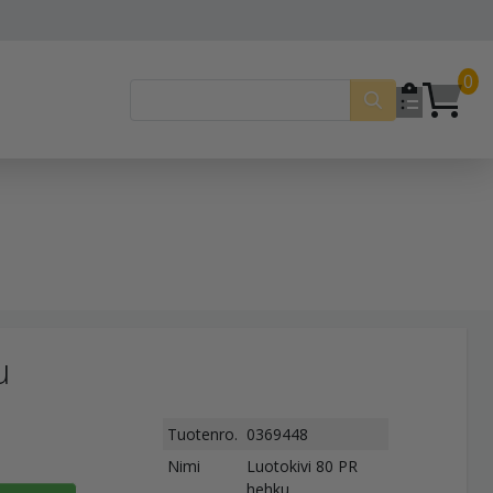
0
u
Tuotenro.
0369448
Nimi
Luotokivi 80 PR
hehku