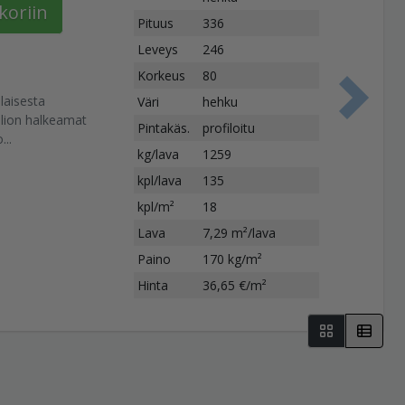
koriin
Pituus
336
Leveys
246
Korkeus
80
laisesta
Väri
hehku
S
llion halkeamat
Pintakäs.
profiloitu
...
kg/lava
1259
kpl/lava
135
kpl/m²
18
Lava
7,29 m²/lava
Paino
170 kg/m²
Hinta
36,65 €/m²