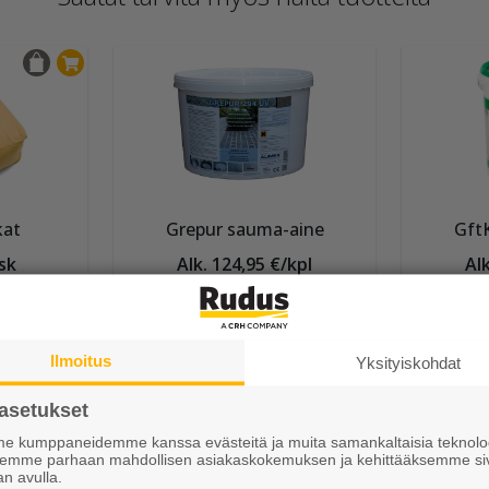
kat
Grepur sauma-aine
Gft
sk
Alk. 124,95 €/kpl
Alk
Ilmoitus
Yksityiskohdat
asetukset
 kumppaneidemme kanssa evästeitä ja muita samankaltaisia teknolog
ksemme parhaan mahdollisen asiakaskokemuksen ja kehittääksemme si
an avulla.