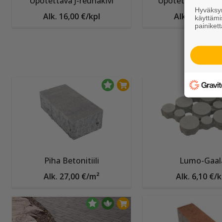
Upotettava J-reunakivi
Upotettava H-re
Hyväksym
Alk. 16,00 €/kpl
Alk. 13,25 €/
käyttämi
painikett
Piha Betonitiili
Lumo-Gaal
Alk. 27,00 €/m²
Alk. 6,10 €/k