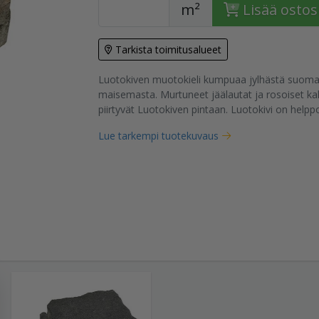
m²
Lisää ostos
Tarkista toimitusalueet
Luotokiven muotokieli kumpuaa jylhästä suoma
tuote
maisemasta. Murtuneet jäälautat ja rosoiset ka
piirtyvät Luotokiven pintaan. Luotokivi on helppo
Lue tarkempi tuotekuvaus