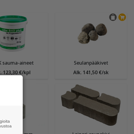
K sauma-aineet
Seulanpääkivet
. 123,30 €/kpl
Alk. 141,50 €/sk
ioita
vustoa