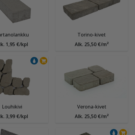
artanolankku
Torino-kivet
lk. 1,95 €/kpl
Alk. 25,50 €/m²
Louhikivi
Verona-kivet
lk. 3,99 €/kpl
Alk. 25,50 €/m²