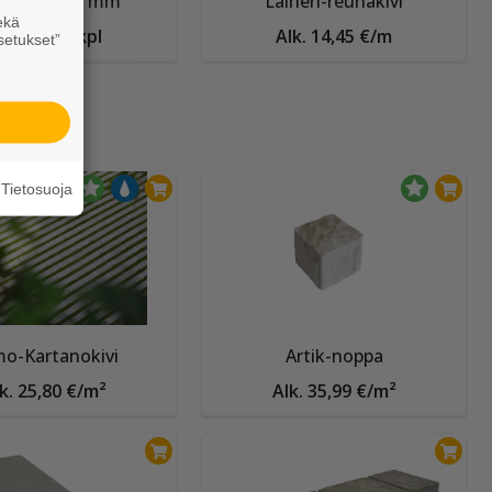
nakivi 140 mm
Laineri-reunakivi
ekä
lk. 3,60 €/kpl
Alk. 14,45 €/m
setukset”
Tietosuoja
o-Kartanokivi
Artik-noppa
k. 25,80 €/m²
Alk. 35,99 €/m²