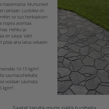
ta maisemasta. Murtuneet
ven pintaan. Luotokivi on
 mihin se tuo henkäyksen
 ja nopea asentaa.
rmaa. Hehku ja
 eri sävyä. Värit
et pitää aina latoa sekaisin
 menekki 10-15 kg/m².
llä saumaushiekalla;
kivi voidaan saumata
6 kg/m².
Saatat tarvita myös näitä tuotteita