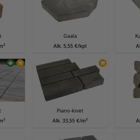
i
Gaala
K
/m²
Alk. 5,55 €/kpl
A
t
Piano-kivet
/m²
Alk. 33,55 €/m²
A