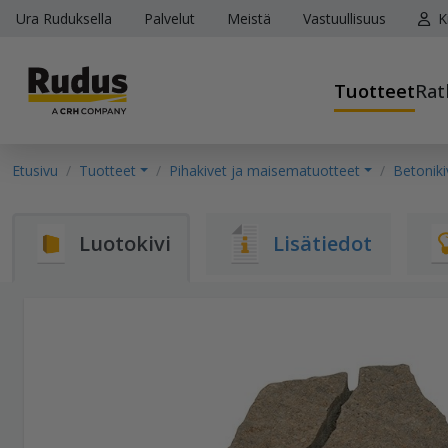
Ura Ruduksella
Palvelut
Meistä
Vastuullisuus
K
Tuotteet
Rat
Etusivu
Tuotteet
Pihakivet ja maisematuotteet
Betoniki
Luotokivi
Lisätiedot