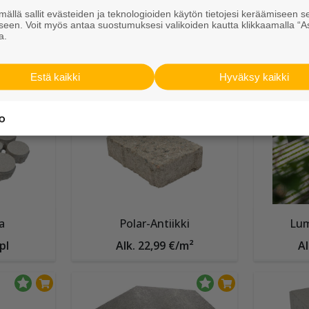
unakivi
Reunakivi 250 mm
Reu
ällä sallit evästeiden ja teknologioiden käytön tietojesi keräämiseen s
kpl
Alk. 12,70 €/kpl
A
seen. Voit myös antaa suostumuksesi valikoiden kautta klikkaamalla “A
a.
Muut Betonikivet
Estä kaikki
Hyväksy kaikki
a
Polar-Antiikki
Lum
pl
Alk. 22,99 €/m²
Al