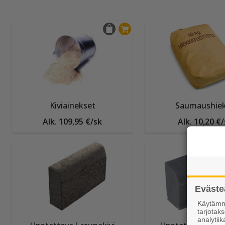
Kiviainekset
Saumaushie
Alk. 109,95 €/sk
Alk. 10,20 €/
Eväste
Käytämme
tarjota
analytiik