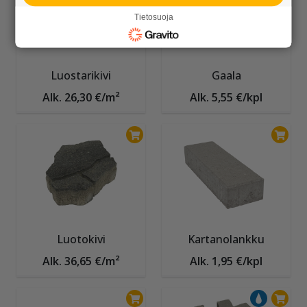
Tietosuoja
Luostarikivi
Gaala
Alk. 26,30 €/m²
Alk. 5,55 €/kpl
Luotokivi
Kartanolankku
Alk. 36,65 €/m²
Alk. 1,95 €/kpl