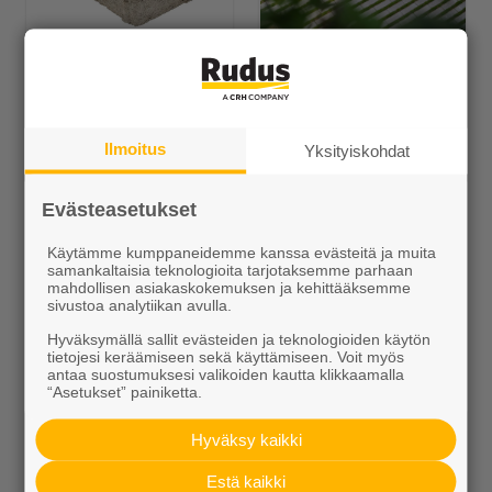
Polar-Antiikki
Lumo-Kartanokivi
Alk. 22,99 €/m²
Alk. 25,80 €/m²
Ilmoitus
Yksityiskohdat
Evästeasetukset
Käytämme kumppaneidemme kanssa evästeitä ja muita
samankaltaisia teknologioita tarjotaksemme parhaan
mahdollisen asiakaskokemuksen ja kehittääksemme
sivustoa analytiikan avulla.
Hyväksymällä sallit evästeiden ja teknologioiden käytön
Artik-noppa
CEVO-pihakivet
tietojesi keräämiseen sekä käyttämiseen. Voit myös
antaa suostumuksesi valikoiden kautta klikkaamalla
Alk. 35,99 €/m²
Alk. 37,05 €/m²
“Asetukset” painiketta.
Hyväksy kaikki
Estä kaikki