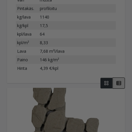
Pintakäs.
profiloitu
kg/lava
1140
kg/kpl
17,5
kpl/lava
64
kpl/m²
8,33
Lava
7,68 m²l/lava
Paino
146 kg/m²
Hinta
4,39 €/kpl