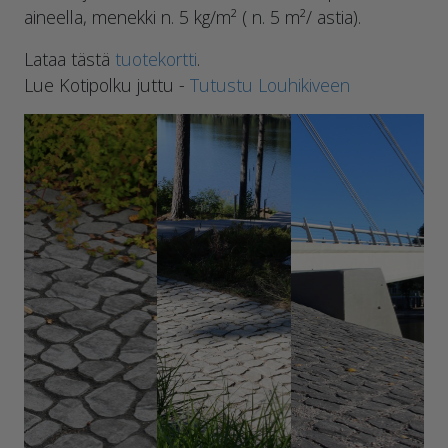
aineella, menekki n. 5 kg/m² ( n. 5 m²/ astia).
Lataa tästä
tuotekortti
.
Lue Kotipolku juttu -
Tutustu Louhikiveen