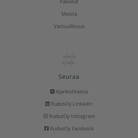
Palvelut
Meistä
Vastuullisuus
Seuraa
Ajankohtaista
RudusOy LinkedIn
RudusOy Instagram
RudusOy Facebook