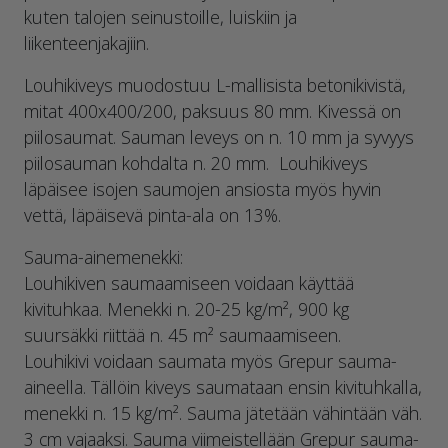
kuten talojen seinustoille, luiskiin ja
liikenteenjakajiin.
Louhikiveys muodostuu L-mallisista betonikivistä,
mitat 400x400/200, paksuus 80 mm. Kivessä on
piilosaumat. Sauman leveys on n. 10 mm ja syvyys
piilosauman kohdalta n. 20 mm. Louhikiveys
läpäisee isojen saumojen ansiosta myös hyvin
vettä, läpäisevä pinta-ala on 13%.
Sauma-ainemenekki:
Louhikiven saumaamiseen voidaan käyttää
kivituhkaa. Menekki n. 20-25 kg/m², 900 kg
suursäkki riittää n. 45 m² saumaamiseen.
Louhikivi voidaan saumata myös Grepur sauma-
aineella. Tällöin kiveys saumataan ensin kivituhkalla,
menekki n. 15 kg/m². Sauma jätetään vähintään väh.
3 cm vajaaksi. Sauma viimeistellään Grepur sauma-