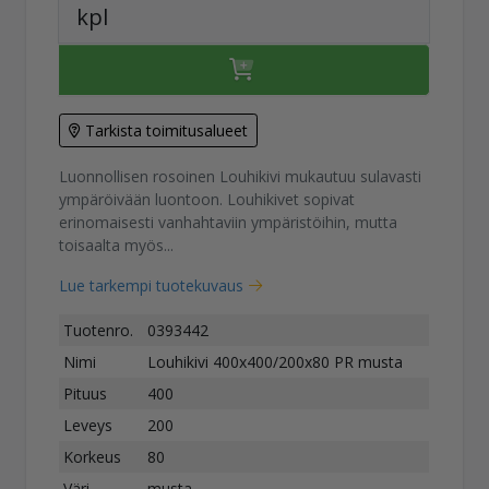
kpl
Tarkista toimitusalueet
Luonnollisen rosoinen Louhikivi mukautuu sulavasti
ympäröivään luontoon. Louhikivet sopivat
erinomaisesti vanhahtaviin ympäristöihin, mutta
toisaalta myös...
Lue tarkempi tuotekuvaus
Tuotenro.
0393442
Nimi
Louhikivi 400x400/200x80 PR musta
Pituus
400
Leveys
200
Korkeus
80
Väri
musta