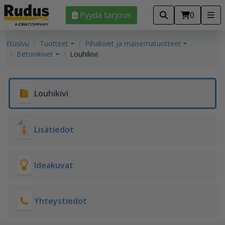
Pyydä tarjous
0
Etusivu
Tuotteet
Pihakivet ja maisematuotteet
Betonikivet
Louhikivi
Louhikivi
Lisätiedot
Ideakuvat
Yhteystiedot