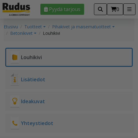
Pyydä tarjous
0
Etusivu
Tuotteet
Pihakivet ja maisematuotteet
Betonikivet
Louhikivi
Louhikivi
Lisätiedot
Ideakuvat
Yhteystiedot