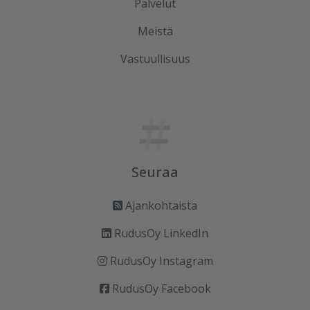
Palvelut
Meistä
Vastuullisuus
Seuraa
Ajankohtaista
RudusOy LinkedIn
RudusOy Instagram
RudusOy Facebook