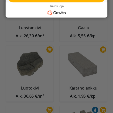
Tietosuoja
Luostarikivi
Gaala
Alk. 26,30 €/m²
Alk. 5,55 €/kpl
Luotokivi
Kartanolankku
Alk. 36,65 €/m²
Alk. 1,95 €/kpl