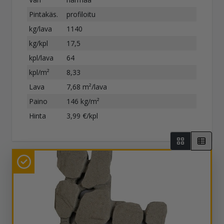
Pintakäs.
profiloitu
kg/lava
1140
kg/kpl
17,5
kpl/lava
64
kpl/m²
8,33
Lava
7,68 m²/lava
Paino
146 kg/m²
Hinta
3,99 €/kpl