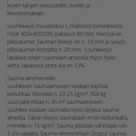
kuten talojen seinustoille, luiskiin ja
liikenteenjakajiin.
Louhikiveys muodostuu L-mallisista betonikivistä,
mitat 400x400/200, paksuus 80 mm. Kivessä on
piilosaumat. Sauman leveys on n. 10 mm ja syvyys
piilosauman kohdalta n. 20 mm. Louhikiveys
läpäisee isojen saumojen ansiosta myös hyvin
vettä, läpäisevä pinta-ala on 13%.
Sauma-ainemenekki:
Louhikiven saumaamiseen voidaan käyttää
kivituhkaa. Menekki n. 20-25 kg/m², 900 kg
suursäkki riittää n. 45 m² saumaamiseen.
Louhikivi voidaan saumata myös Grepur sauma-
aineella. Tällöin kiveys saumataan ensin kivituhkalla,
menekki n. 15 kg/m². Sauma jätetään vähintään väh.
3 cm vajaaksi. Sauma viimeistellään Grepur sauma-