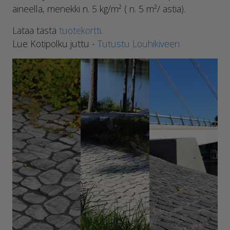
aineella, menekki n. 5 kg/m² ( n. 5 m²/ astia).
Lataa tästä
tuotekortti
.
Lue Kotipolku juttu -
Tutustu Louhikiveen