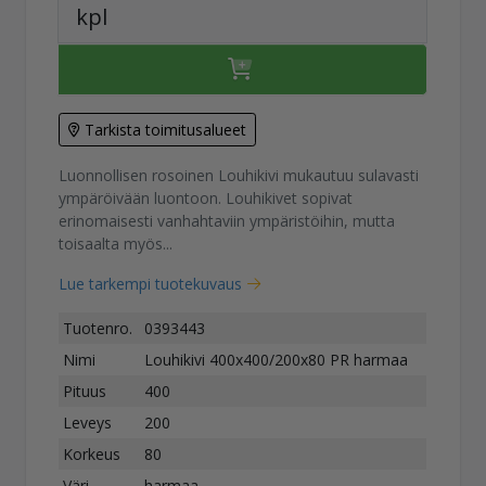
kpl
Tarkista toimitusalueet
Luonnollisen rosoinen Louhikivi mukautuu sulavasti
ympäröivään luontoon. Louhikivet sopivat
erinomaisesti vanhahtaviin ympäristöihin, mutta
toisaalta myös...
Lue tarkempi tuotekuvaus
Tuotenro.
0393443
Nimi
Louhikivi 400x400/200x80 PR harmaa
Pituus
400
Leveys
200
Korkeus
80
Väri
harmaa