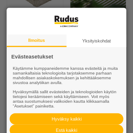
Polar-Antiikki
Lumo-Kartanokivi
Alk. 22,99 €/m²
Alk. 25,80 €/m²
Ilmoitus
Yksityiskohdat
Evästeasetukset
Käytämme kumppaneidemme kanssa evästeitä ja muita
samankaltaisia teknologioita tarjotaksemme parhaan
mahdollisen asiakaskokemuksen ja kehittääksemme
sivustoa analytiikan avulla.
Hyväksymällä sallit evästeiden ja teknologioiden käytön
Artik-noppa
CEVO-pihakivet
tietojesi keräämiseen sekä käyttämiseen. Voit myös
antaa suostumuksesi valikoiden kautta klikkaamalla
Alk. 35,99 €/m²
Alk. 37,05 €/m²
“Asetukset” painiketta.
Hyväksy kaikki
Estä kaikki