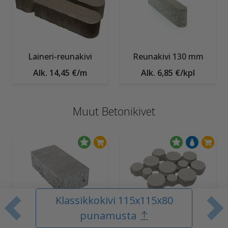
Laineri-reunakivi
Reunakivi 130 mm
Alk. 14,45 €/m
Alk. 6,85 €/kpl
Muut Betonikivet
Klassikkokivi 115x115x80
Edellinen tuote
S
punamusta
Piha Betonitiili
Lumo-Gaala