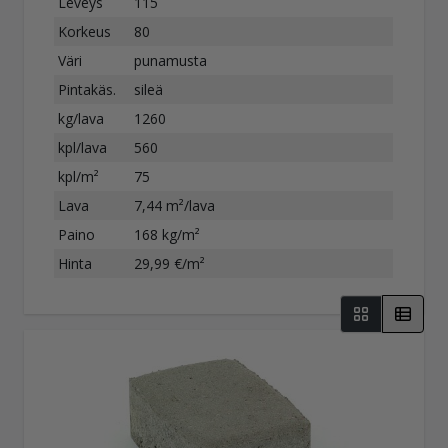
Leveys
115
Korkeus
80
Väri
punamusta
Pintakäs.
sileä
kg/lava
1260
kpl/lava
560
kpl/m²
75
Lava
7,44 m²/lava
Paino
168 kg/m²
Hinta
29,99 €/m²