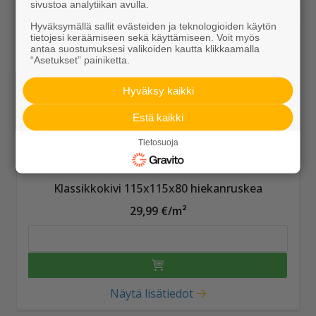
sivustoa analytiikan avulla.
Hyväksymällä sallit evästeiden ja teknologioiden käytön
tietojesi keräämiseen sekä käyttämiseen. Voit myös
antaa suostumuksesi valikoiden kautta klikkaamalla
“Asetukset” painiketta.
Hyväksy kaikki
Estä kaikki
Tietosuoja
Klassikkokivi 115x115x80 hiekanruskea
29,99 €/m²
Näytä lisätiedot