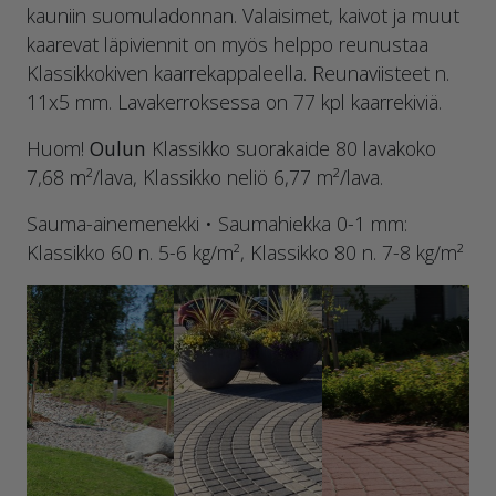
kauniin suomuladonnan. Valaisimet, kaivot ja muut
kaarevat läpiviennit on myös helppo reunustaa
Klassikkokiven kaarrekappaleella. Reunaviisteet n.
11x5 mm. Lavakerroksessa on 77 kpl kaarrekiviä.
Huom!
Oulun
Klassikko suorakaide 80 lavakoko
7,68 m²/lava, Klassikko neliö 6,77 m²/lava.
Sauma-ainemenekki • Saumahiekka 0-1 mm:
Klassikko 60 n. 5-6 kg/m², Klassikko 80 n. 7-8 kg/m²