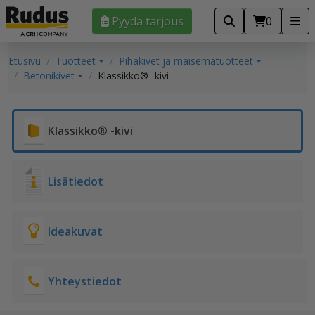
Pyydä tarjous
0
Etusivu
Tuotteet
Pihakivet ja maisematuotteet
Betonikivet
Klassikko® -kivi
Klassikko® -kivi
Lisätiedot
Ideakuvat
Yhteystiedot