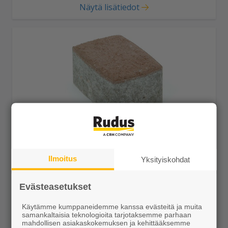
Näytä lisätiedot
Klassikkokivi 172x115x80 hiekanruskea
Ilmoitus
Yksityiskohdat
29,99 €/m²
Evästeasetukset
Käytämme kumppaneidemme kanssa evästeitä ja muita
samankaltaisia teknologioita tarjotaksemme parhaan
Näytä lisätiedot
mahdollisen asiakaskokemuksen ja kehittääksemme