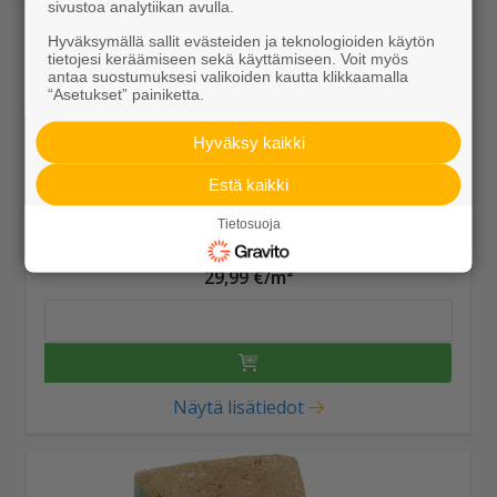
sivustoa analytiikan avulla.
Hyväksymällä sallit evästeiden ja teknologioiden käytön
tietojesi keräämiseen sekä käyttämiseen. Voit myös
antaa suostumuksesi valikoiden kautta klikkaamalla
“Asetukset” painiketta.
Hyväksy kaikki
Estä kaikki
Tietosuoja
Klassikkokivi 115x115x80 hiekanruskea
29,99 €/m²
Näytä lisätiedot