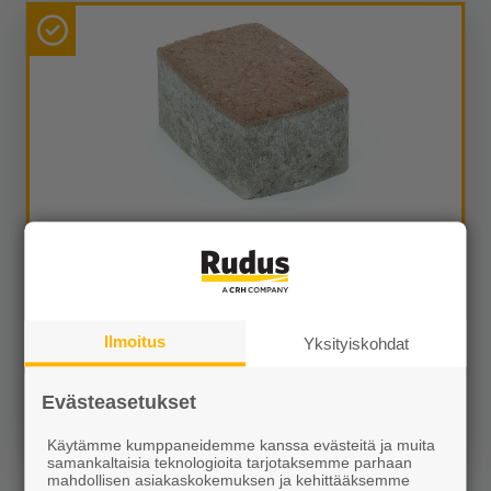
Klassikkokivi 172x115x80 hiekanruskea
29,99 €/m²
Ilmoitus
Yksityiskohdat
Evästeasetukset
Näytä lisätiedot
Käytämme kumppaneidemme kanssa evästeitä ja muita
samankaltaisia teknologioita tarjotaksemme parhaan
mahdollisen asiakaskokemuksen ja kehittääksemme