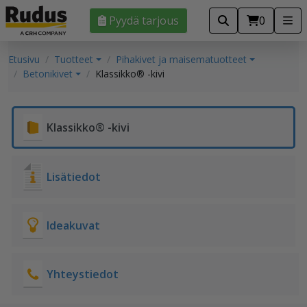
Pyydä tarjous
0
Etusivu
Tuotteet
Pihakivet ja maisematuotteet
Betonikivet
Klassikko® -kivi
Klassikko® -kivi
Lisätiedot
Ideakuvat
Yhteystiedot