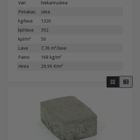
Väri
hiekanruskea
Pintakäs.
sileä
kg/lava
1320
kpl/lava
392
kpl/m²
50
Lava
7,76 m²/lava
Paino
168 kg/m²
Hinta
29,99 €/m²