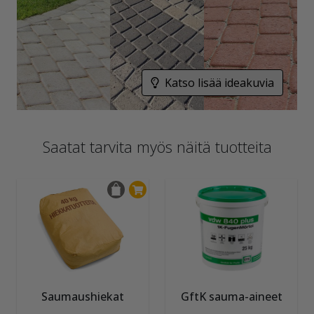
Katso lisää ideakuvia
Saatat tarvita myös näitä tuotteita
Saumaushiekat
GftK sauma-aineet