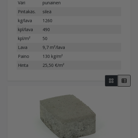
Väri
punainen
Pintakäs.
sileä
kg/lava
1260
kpl/lava
490
kpl/m²
50
Lava
9,7 m²/lava
Paino
130 kg/m²
Hinta
25,50 €/m²