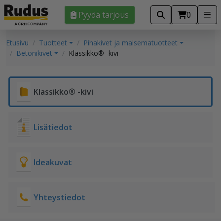
Pyydä tarjous
0
Etusivu
Tuotteet
Pihakivet ja maisematuotteet
Betonikivet
Klassikko® -kivi
Klassikko® -kivi
Lisätiedot
Ideakuvat
Yhteystiedot