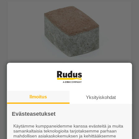
Klassikkokivi 172x115x80 hiekanruskea
29,99 €/m²
Ilmoitus
Yksityiskohdat
Evästeasetukset
Näytä lisätiedot
Käytämme kumppaneidemme kanssa evästeitä ja muita
samankaltaisia teknologioita tarjotaksemme parhaan
mahdollisen asiakaskokemuksen ja kehittääksemme