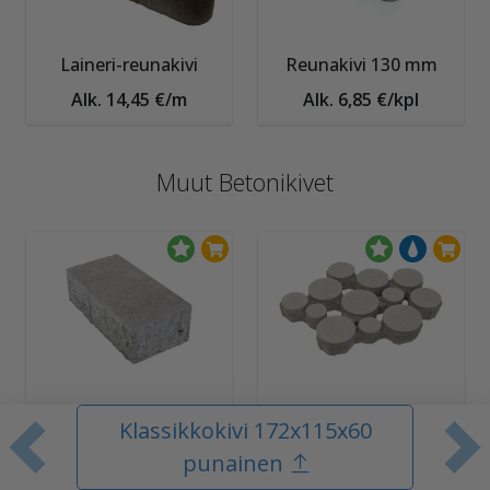
Laineri-reunakivi
Reunakivi 130 mm
Alk. 14,45 €/m
Alk. 6,85 €/kpl
Muut Betonikivet
Piha Betonitiili
Lumo-Gaala
Klassikkokivi 172x115x60
Alk. 27,00 €/m²
Alk. 6,10 €/kpl
Edellinen tuote
S
punainen