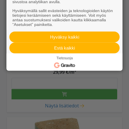
sivustoa analytiikan avulla.
Hyväksymällä sallit evästeiden ja teknologioiden käytön
tietojesi keräämiseen sekä käyttämiseen. Voit myös
antaa suostumuksesi valikoiden kautta klikkaamalla
“Asetukset” painiketta.
Hyväksy kaikki
Estä kaikki
Tietosuoja
Klassikkokivi 115x115x80 hiekanruskea
29,99 €/m²
Näytä lisätiedot