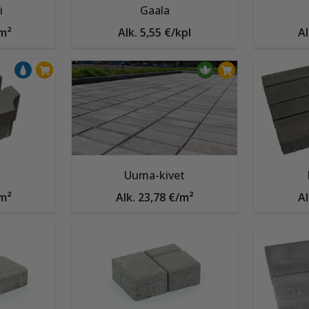
i
Gaala
/m²
Alk. 5,55 €/kpl
Al
Uuma-kivet
/m²
Alk. 23,78 €/m²
Al