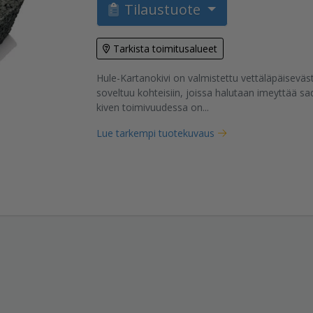
Tilaustuote
Tarkista toimitusalueet
tuote
Hule-Kartanokivi on valmistettu vettäläpäiseväs
soveltuu kohteisiin, joissa halutaan imeyttää sad
kiven toimivuudessa on...
Lue tarkempi tuotekuvaus