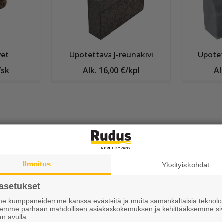
vet
Upotettava J-reunakivi
Upotet
/sk
Alk. 16,00 €/kpl
Al
Ilmoitus
Yksityiskohdat
asetukset
 kumppaneidemme kanssa evästeitä ja muita samankaltaisia teknolog
ksemme parhaan mahdollisen asiakaskokemuksen ja kehittääksemme si
an avulla.