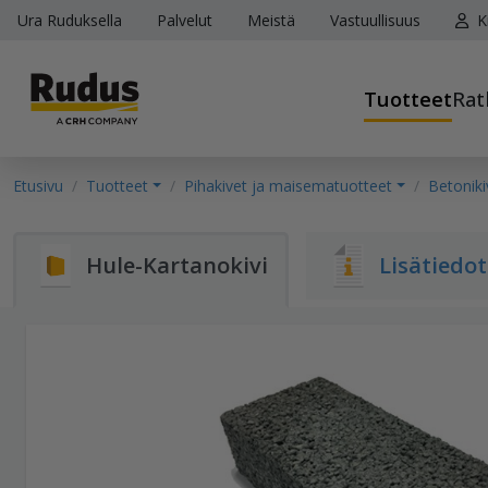
Ura Ruduksella
Palvelut
Meistä
Vastuullisuus
K
Tuotteet
Rat
Etusivu
Tuotteet
Pihakivet ja maisematuotteet
Betoniki
Hule-Kartanokivi
Lisätiedot