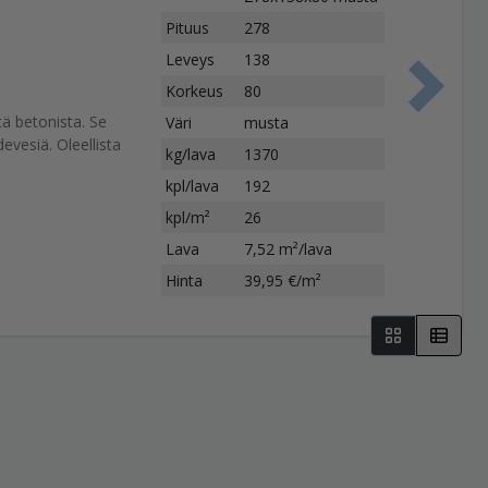
Pituus
278
Leveys
138
Korkeus
80
S
tä betonista. Se
Väri
musta
evesiä. Oleellista
kg/lava
1370
kpl/lava
192
kpl/m²
26
Lava
7,52 m²/lava
Hinta
39,95 €/m²