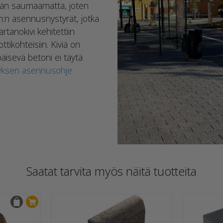
etään saumaamatta, joten
n asennusnystyrät, jotka
rtanokivi kehitettiin
tikohteisiin. Kiviä on
isevä betoni ei täytä
eyksen asennusohje
Saatat tarvita myös näitä tuotteita