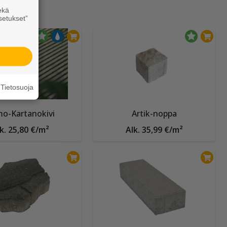
ekä
setukset”
Tietosuoja
o-Kartanokivi
Artik-noppa
k. 25,80 €/m²
Alk. 35,99 €/m²