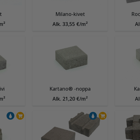
t
Milano-kivet
Roo
/m²
Alk. 33,55 €/m²
Al
vi
Kartano® -noppa
Ka
/m²
Alk. 21,20 €/m²
Al