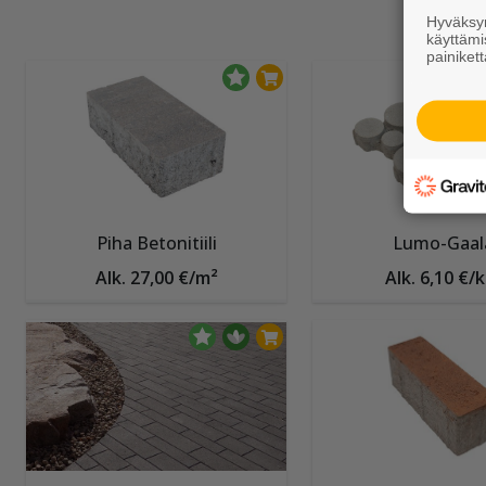
Hyväksym
käyttämi
painikett
Piha Betonitiili
Lumo-Gaal
Alk. 27,00 €/m²
Alk. 6,10 €/k