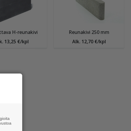
tava H-reunakivi
Reunakivi 250 mm
k. 13,25 €/kpl
Alk. 12,70 €/kpl
ioita
vustoa