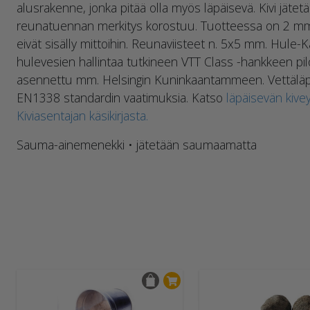
alusrakenne, jonka pitää olla myös läpäisevä. Kivi jät
reunatuennan merkitys korostuu. Tuotteessa on 2 mm:
eivät sisälly mittoihin. Reunaviisteet n. 5x5 mm. Hule-Ka
hulevesien hallintaa tutkineen VTT Class -hankkeen pilot
asennettu mm. Helsingin Kuninkaantammeen. Vettäläpä
EN1338 standardin vaatimuksia. Katso
läpäisevän kiv
Kiviasentajan käsikirjasta.
Sauma-ainemenekki • jätetään saumaamatta