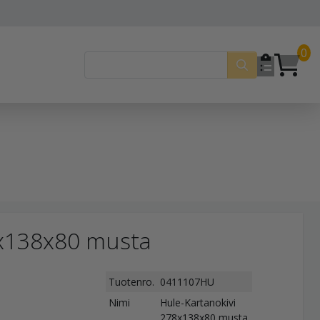
0
8x138x80 musta
Tuotenro.
0411107HU
Nimi
Hule-Kartanokivi
278x138x80 musta