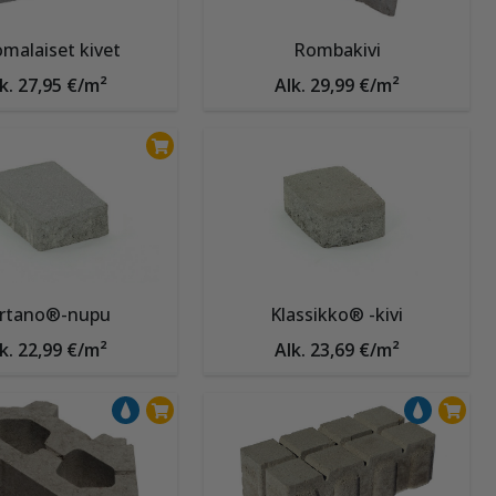
malaiset kivet
Rombakivi
k. 27,95 €/m²
Alk. 29,99 €/m²
rtano®-nupu
Klassikko® -kivi
k. 22,99 €/m²
Alk. 23,69 €/m²