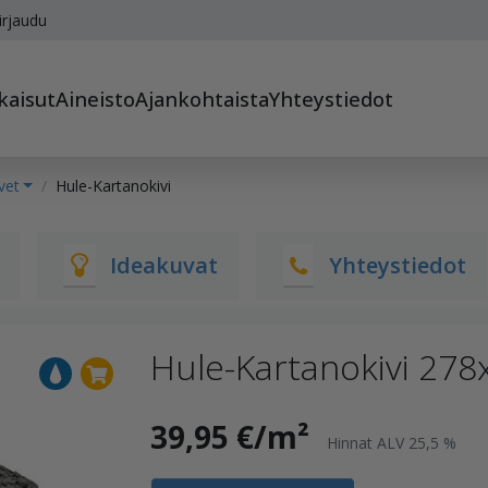
irjaudu
kaisut
Aineisto
Ajankohtaista
Yhteystiedot
vet
Hule-Kartanokivi
Ideakuvat
Yhteystiedot
Hule-Kartanokivi 27
39,95 €/m²
Hinnat ALV 25,5 %