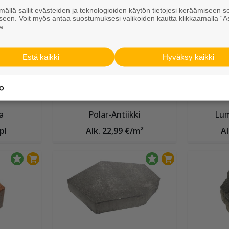
Muut Betonikivet
ällä sallit evästeiden ja teknologioiden käytön tietojesi keräämiseen s
seen. Voit myös antaa suostumuksesi valikoiden kautta klikkaamalla “A
a.
Estä kaikki
Hyväksy kaikki
a
Polar-Antiikki
Lum
pl
Alk. 22,99 €/m²
Al