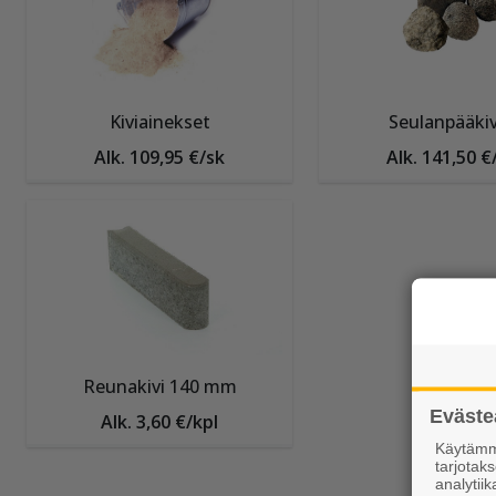
Kiviainekset
Seulanpääki
Alk. 109,95 €/sk
Alk. 141,50 €
Reunakivi 140 mm
Eväste
Alk. 3,60 €/kpl
Käytämme
tarjota
analytiik