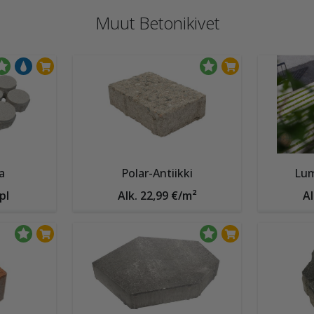
Muut Betonikivet
a
Polar-Antiikki
Lum
pl
Alk. 22,99 €/m²
Al