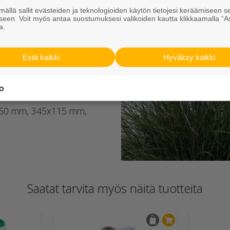
 hiili.
ällä sallit evästeiden ja teknologioiden käytön tietojesi keräämiseen s
seen. Voit myös antaa suostumuksesi valikoiden kautta klikkaamalla “A
aan. Piano-kivien
a.
iltu tasakaadolle tai hyvin
Estä kaikki
Hyväksy kaikki
lle n. 6 kg/m², 120 mm
x160 mm, 345x115 mm,
Saatat tarvita myös näitä tuotteita