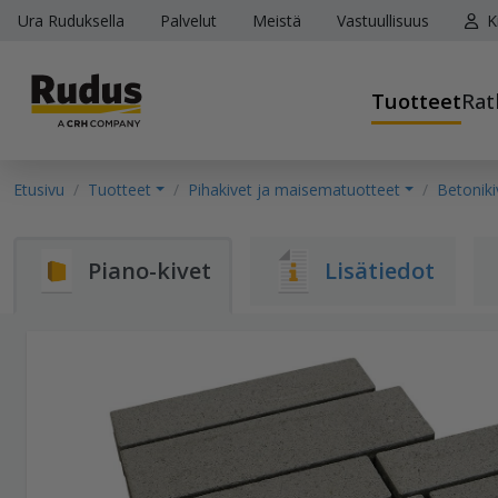
Ura Ruduksella
Palvelut
Meistä
Vastuullisuus
K
Tuotteet
Rat
Etusivu
Tuotteet
Pihakivet ja maisematuotteet
Betoniki
Piano-kivet
Lisätiedot