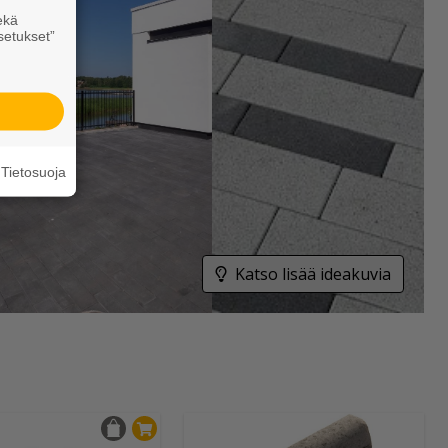
ekä
setukset”
Tietosuoja
Katso lisää ideakuvia