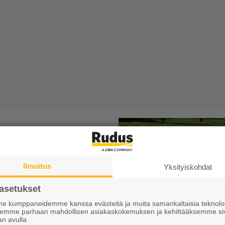
 rytmittävät katualueet,
ä ja ladonnassa vaihtelevat
Ilmoitus
Yksityiskohdat
us 80 mm tai
UUTUUS 120
asetukset
betonilla. Kiven reunaviiste
 jotka eivät sisälly
 kumppaneidemme kanssa evästeitä ja muita samankaltaisia teknolog
ksemme parhaan mahdollisen asiakaskokemuksen ja kehittääksemme si
ovat harmaa ja musta sekä
an avulla.