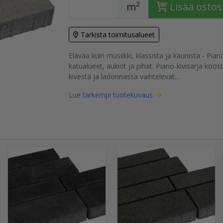
m²
Lisää ostos
Tarkista toimitusalueet
tuote
Elävää kuin musiikki, klassista ja kaunista - Pian
katualueet, aukiot ja pihat. Piano-kivisarja koo
kivestä ja ladonnassa vaihtelevat...
Lue tarkempi tuotekuvaus