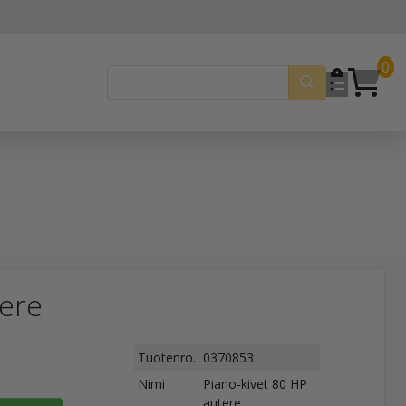
0
tere
Tuotenro.
0370853
Nimi
Piano-kivet 80 HP
autere