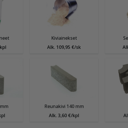
neet
Kiviainekset
Se
/kpl
Alk. 109,95 €/sk
Al
0 mm
Reunakivi 140 mm
kpl
Alk. 3,60 €/kpl
Al