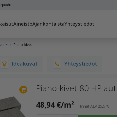
irjaudu
kaisut
Aineisto
Ajankohtaista
Yhteystiedot
vet
Piano-kivet
Ideakuvat
Yhteystiedot
Piano-kivet 80 HP au
48,94 €/m²
Hinnat ALV 25,5 %