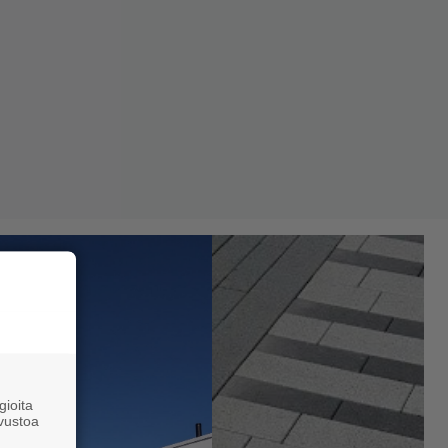
ioita
vustoa