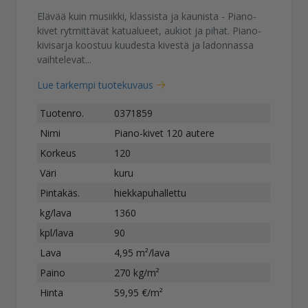
Elävää kuin musiikki, klassista ja kaunista - Piano-
kivet rytmittävät katualueet, aukiot ja pihat. Piano-
kivisarja koostuu kuudesta kivestä ja ladonnassa
vaihtelevat...
Lue tarkempi tuotekuvaus
Tuotenro.
0371859
Nimi
Piano-kivet 120 autere
Korkeus
120
Väri
kuru
Pintakäs.
hiekkapuhallettu
kg/lava
1360
kpl/lava
90
Lava
4,95 m²/lava
Paino
270 kg/m²
Hinta
59,95 €/m²