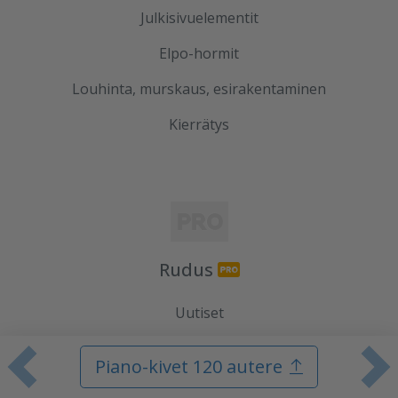
Julkisivuelementit
Elpo-hormit
Louhinta, murskaus, esirakentaminen
Kierrätys
Rudus
Uutiset
Referenssit
Piano-kivet 120 autere
Edellinen tuote
S
Tilaa uutiskirje