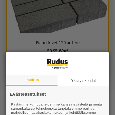
Piano-kivet 120 autere
59,95 €/m²
Tilaustuote
Näytä lisätiedot
Ilmoitus
Yksityiskohdat
Evästeasetukset
Piano-kivet
Käytämme kumppaneidemme kanssa evästeitä ja muita
Elävää kuin musiikki, klassista ja kaunista - Piano-
samankaltaisia teknologioita tarjotaksemme parhaan
mahdollisen asiakaskokemuksen ja kehittääksemme
kivet rytmittävät katualueet, aukiot ja pihat. Piano-