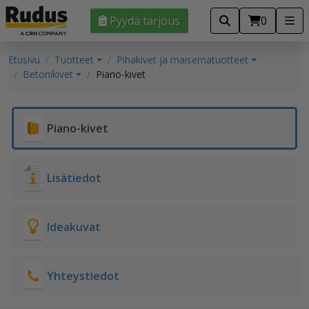
Pyydä tarjous
0
Etusivu
Tuotteet
Pihakivet ja maisematuotteet
Betonikivet
Piano-kivet
Piano-kivet
Lisätiedot
Ideakuvat
Yhteystiedot