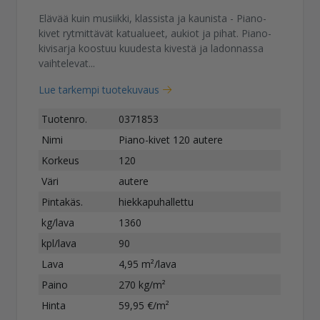
Elävää kuin musiikki, klassista ja kaunista - Piano-
kivet rytmittävät katualueet, aukiot ja pihat. Piano-
kivisarja koostuu kuudesta kivestä ja ladonnassa
vaihtelevat...
Lue tarkempi tuotekuvaus
Tuotenro.
0371853
Nimi
Piano-kivet 120 autere
Korkeus
120
Väri
autere
Pintakäs.
hiekkapuhallettu
kg/lava
1360
kpl/lava
90
Lava
4,95 m²/lava
Paino
270 kg/m²
Hinta
59,95 €/m²