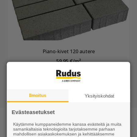
Piano-kivet 120 autere
59,95 €/m²
Tilaustuote
Näytä lisätiedot
Ilmoitus
Yksityiskohdat
Evästeasetukset
Piano-kivet
Käytämme kumppaneidemme kanssa evästeitä ja muita
Elävää kuin musiikki, klassista ja kaunista - Piano-
samankaltaisia teknologioita tarjotaksemme parhaan
mahdollisen asiakaskokemuksen ja kehittääksemme