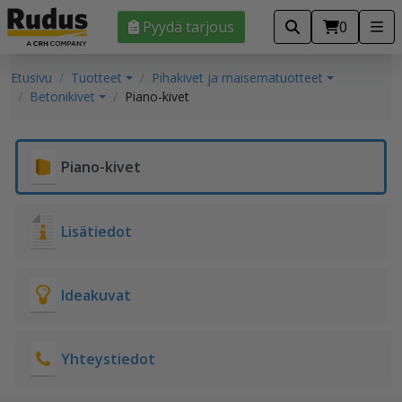
Pyydä tarjous
0
Etusivu
Tuotteet
Pihakivet ja maisematuotteet
Betonikivet
Piano-kivet
Piano-kivet
Lisätiedot
Ideakuvat
Yhteystiedot