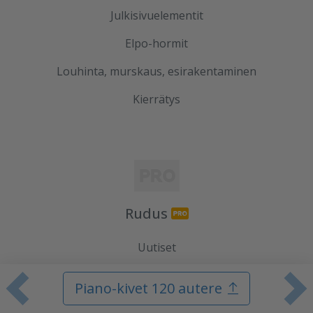
Julkisivuelementit
Elpo-hormit
Louhinta, murskaus, esirakentaminen
Kierrätys
Rudus
Uutiset
Referenssit
Piano-kivet 120 autere
Edellinen tuote
S
Tilaa uutiskirje