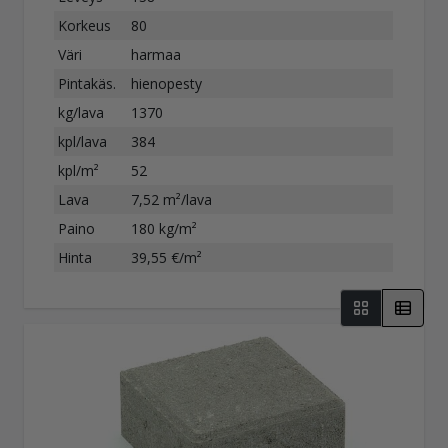
Korkeus
80
Väri
harmaa
Pintakäs.
hienopesty
kg/lava
1370
kpl/lava
384
kpl/m²
52
Lava
7,52 m²/lava
Paino
180 kg/m²
Hinta
39,55 €/m²