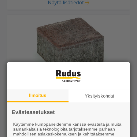
Näytä lisätiedot
Kartanonoppa 138x138x80 punamusta
Ilmoitus
Yksityiskohdat
27,85 €/m²
Evästeasetukset
Käytämme kumppaneidemme kanssa evästeitä ja muita
samankaltaisia teknologioita tarjotaksemme parhaan
Näytä lisätiedot
mahdollisen asiakaskokemuksen ja kehittääksemme