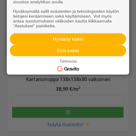
sivustoa analytiikan avulla.
Hyväksymällä sallit evästeiden ja teknologioiden käytön
tietojesi keräämiseen sekä käyttämiseen. Voit myös
antaa suostumuksesi valikoiden kautta klikkaamalla
“Asetukset” painiketta.
Hyväksy kaikki
Estä kaikki
Tietosuoja
Kartanonoppa 138x138x80 valkoinen
38,99 €/m²
Näytä lisätiedot