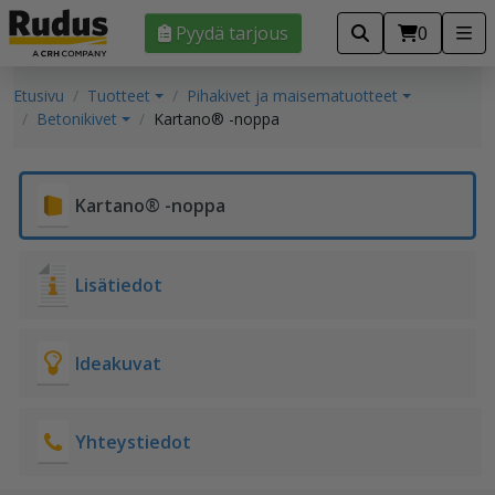
Pyydä tarjous
0
Etusivu
Tuotteet
Pihakivet ja maisematuotteet
Betonikivet
Kartano® -noppa
Kartano® -noppa
Lisätiedot
Ideakuvat
Yhteystiedot