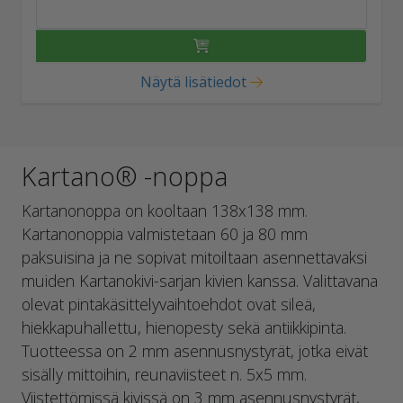
Näytä lisätiedot
Kartano® -noppa
Kartanonoppa on kooltaan 138x138 mm.
Kartanonoppia valmistetaan 60 ja 80 mm
paksuisina ja ne sopivat mitoiltaan asennettavaksi
muiden Kartanokivi-sarjan kivien kanssa. Valittavana
olevat pintakäsittelyvaihtoehdot ovat sileä,
hiekkapuhallettu, hienopesty sekä antiikkipinta.
Tuotteessa on 2 mm asennusnystyrät, jotka eivät
sisälly mittoihin, reunaviisteet n. 5x5 mm.
Viistettömissä kivissä on 3 mm asennusnystyrät,