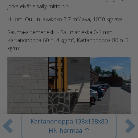
jotka eivät sisälly mittoihin.
Huom! Oulun lavakoko 7,7 m²/lava, 1030 kg/lava.
Sauma-ainemenekki • Saumahiekka 0-1 mm:
Kartanonoppa 60 n. 4 kg/m², Kartanonoppa 80 n. 5
kg/m²
Kartanonoppa 138x138x80
Edellinen tuote
S
HN harmaa