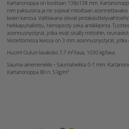
Kartanonoppa on kooltaan 138x138 mm. Kartanonoppia
mm paksuisina ja ne sopivat mitoiltaan asennettavaksi
kivien kanssa. Valittavana olevat pintakäsittelyvaihtoehd
hiekkapuhallettu, hienopesty sekä antiikkipinta. Tuot
asennusnystyrät, jotka eivät sisälly mittoihin, reunavii
Viistettömissä kivissä on 3 mm asennusnystyrät, jotka ei
Huom! Oulun lavakoko 7,7 m²/lava, 1030 kg/lava.
Sauma-ainemenekki • Saumahiekka 0-1 mm: Kartanono
Kartanonoppa 80 n. 5 kg/m²