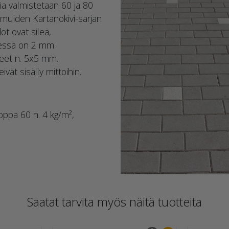
 valmistetaan 60 ja 80
 muiden Kartanokivi-sarjan
ot ovat sileä,
teessa on 2 mm
steet n. 5x5 mm.
vät sisälly mittoihin.
ppa 60 n. 4 kg/m²,
Saatat tarvita myös näitä tuotteita