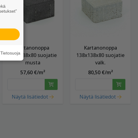
ekä
setukset”
Kartanonoppa
Kartanonoppa
Tietosuoja
138x138x80 suojatie
138x138x80 suojatie
musta
valk.
57,60 €/m²
80,50 €/m²
Näytä lisätiedot
Näytä lisätiedot