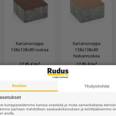
Kartanonoppa
Kartanonoppa
138x138x80 ruskea
138x138x80
hiekanruskea
27,85 €/m²
27,85 €/m²
Näytä lisätiedot
Näytä lisätiedot
Ilmoitus
Yksityiskohdat
asetukset
 kumppaneidemme kanssa evästeitä ja muita samankaltaisia teknolog
ksemme parhaan mahdollisen asiakaskokemuksen ja kehittääksemme si
an avulla.