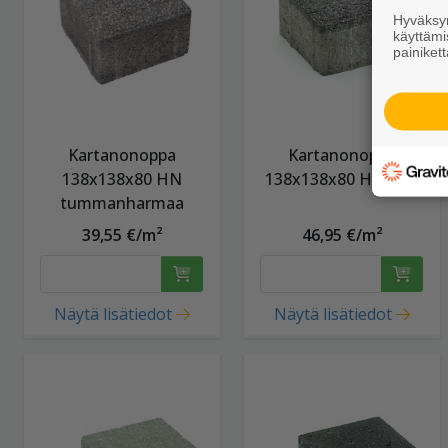
Hyväksym
käyttämi
painikett
Kartanonoppa
Kartanonoppa
138x138x80 HN
138x138x80 HP kulo
tummanharmaa
39,55 €/m²
46,95 €/m²
Näytä lisätiedot
Näytä lisätiedot