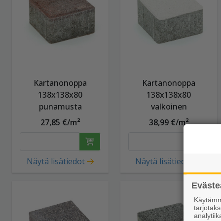
Kartanonoppa
Kartanonoppa
138x138x80
138x138x80
punamusta
valkoinen
27,85 €/m²
38,99 €/m²
Näytä lisätiedot
Näytä lisätiedot
Eväste
Käytämme
tarjota
analytiik