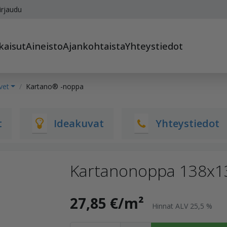
irjaudu
kaisut
Aineisto
Ajankohtaista
Yhteystiedot
vet
Kartano® -noppa
t
Ideakuvat
Yhteystiedot
Kartanonoppa 138x1
27,85 €/m²
Hinnat ALV 25,5 %