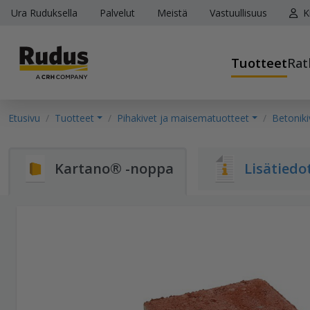
Ura Ruduksella
Palvelut
Meistä
Vastuullisuus
K
Tuotteet
Rat
Etusivu
Tuotteet
Pihakivet ja maisematuotteet
Betoniki
Kartano® -noppa
Lisätiedo