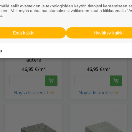
ällä sallit evästeiden ja teknologioiden käytön tietojesi keräämiseen s
seen. Voit myös antaa suostumuksesi valikoiden kautta klikkaamalla “A
a.
Estä kaikki
Hyväksy kaikki
Kartanonoppa
Kartanonoppa
138x138x80 HP
138x138x80 HP kuru
autere
46,95 €/m²
46,95 €/m²
Näytä lisätiedot
Näytä lisätiedot