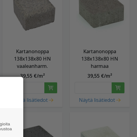
Kartanonoppa
Kartanonoppa
138x138x80 HN
138x138x80 HN
vaaleanharm.
harmaa
39,55 €/m²
39,55 €/m²
Näytä lisätiedot
Näytä lisätiedot
ioita
vustoa