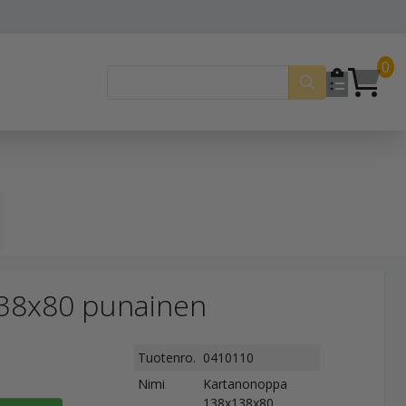
0
38x80 punainen
Tuotenro.
0410110
Nimi
Kartanonoppa
138x138x80