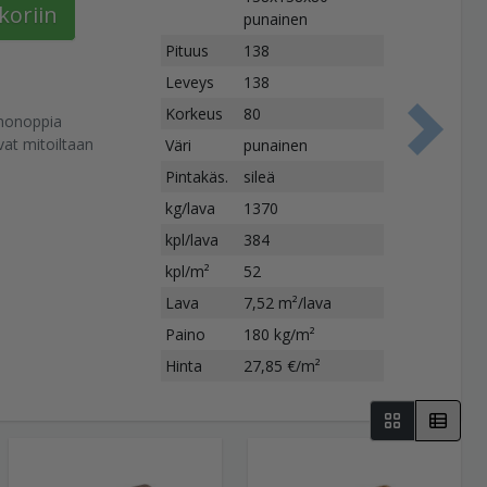
koriin
punainen
Pituus
138
Leveys
138
Korkeus
80
nonoppia
S
at mitoiltaan
Väri
punainen
Pintakäs.
sileä
kg/lava
1370
kpl/lava
384
kpl/m²
52
Lava
7,52 m²/lava
Paino
180 kg/m²
Hinta
27,85 €/m²