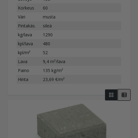
Korkeus
60
Väri
musta
Pintakäs.
sileä
kg/lava
1290
kpl/lava
480
kpl/m²
52
Lava
9,4 m²/lava
Paino
135 kg/m²
Hinta
23,69 €/m²