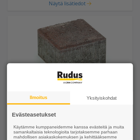
Näytä lisätiedot
Kartanonoppa 138x138x80 punamusta
Ilmoitus
Yksityiskohdat
27,85 €/m²
Evästeasetukset
Käytämme kumppaneidemme kanssa evästeitä ja muita
samankaltaisia teknologioita tarjotaksemme parhaan
Näytä lisätiedot
mahdollisen asiakaskokemuksen ja kehittääksemme