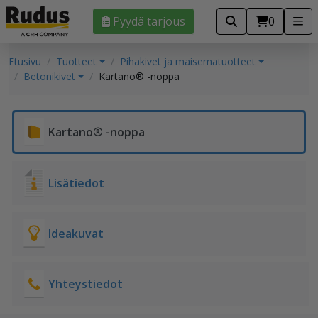
Pyydä tarjous
0
Etusivu
Tuotteet
Pihakivet ja maisematuotteet
Betonikivet
Kartano® -noppa
Kartano® -noppa
Lisätiedot
Ideakuvat
Yhteystiedot