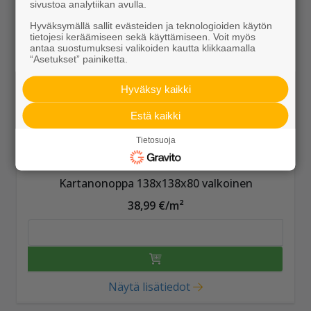
sivustoa analytiikan avulla.
Hyväksymällä sallit evästeiden ja teknologioiden käytön
tietojesi keräämiseen sekä käyttämiseen. Voit myös
antaa suostumuksesi valikoiden kautta klikkaamalla
“Asetukset” painiketta.
Hyväksy kaikki
Estä kaikki
Tietosuoja
Kartanonoppa 138x138x80 valkoinen
38,99 €/m²
Näytä lisätiedot