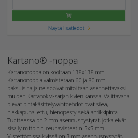
Näytä lisätiedot
Kartano® -noppa
Kartanonoppa on kooltaan 138x138 mm.
Kartanonoppia valmistetaan 60 ja 80 mm
paksuisina ja ne sopivat mitoiltaan asennettavaksi
muiden Kartanokivi-sarjan kivien kanssa. Valittavana
olevat pintakäsittelyvaihtoehdot ovat sileä,
hiekkapuhallettu, hienopesty sekä antiikkipinta.
Tuotteessa on 2 mm asennusnystyrät, jotka eivät
sisälly mittoihin, reunaviisteet n. 5x5 mm.
Viistettömissä kivissä on 3 mm asennusnystyrät,