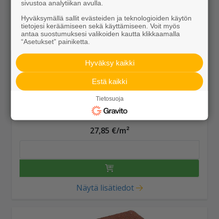
sivustoa analytiikan avulla.
Hyväksymällä sallit evästeiden ja teknologioiden käytön
tietojesi keräämiseen sekä käyttämiseen. Voit myös
antaa suostumuksesi valikoiden kautta klikkaamalla
“Asetukset” painiketta.
Hyväksy kaikki
Estä kaikki
Tietosuoja
Kartanolaatta 278x278x80 punainen
27,85 €/m²
Näytä lisätiedot