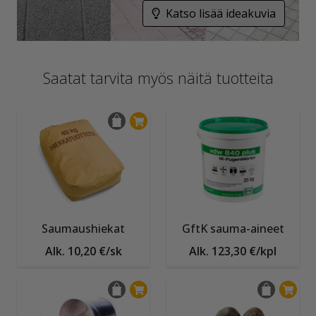
Katso lisää ideakuvia
Saatat tarvita myös näitä tuotteita
Saumaushiekat
GftK sauma-aineet
Alk. 10,20 €/sk
Alk. 123,30 €/kpl