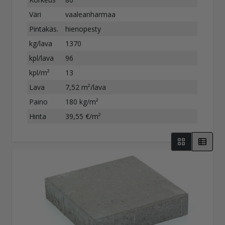
Väri
vaaleanharmaa
Pintakäs.
hienopesty
kg/lava
1370
kpl/lava
96
kpl/m²
13
Lava
7,52 m²/lava
Paino
180 kg/m²
Hinta
39,55 €/m²