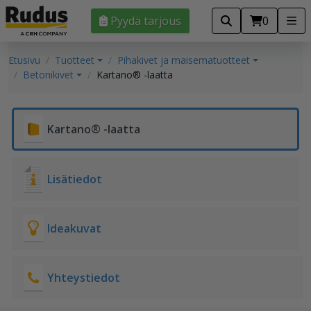
Pyydä tarjous
0
Etusivu
Tuotteet
Pihakivet ja maisematuotteet
Betonikivet
Kartano® -laatta
Kartano® -laatta
Lisätiedot
Ideakuvat
Yhteystiedot