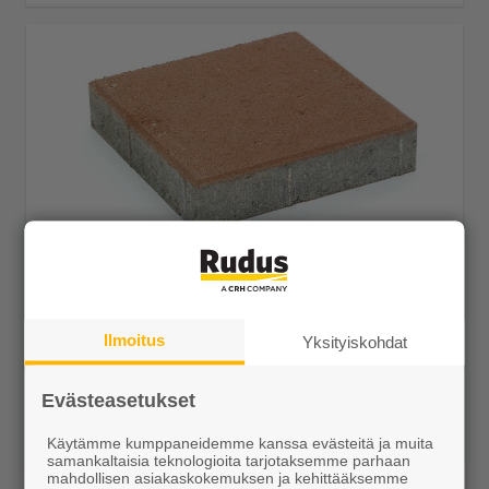
Kartanolaatta 278x278x80 hiekanruskea
27,85 €/m²
Ilmoitus
Yksityiskohdat
Evästeasetukset
Näytä lisätiedot
Käytämme kumppaneidemme kanssa evästeitä ja muita
samankaltaisia teknologioita tarjotaksemme parhaan
mahdollisen asiakaskokemuksen ja kehittääksemme