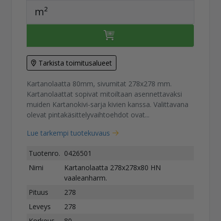
m²
Tarkista toimitusalueet
Kartanolaatta 80mm, sivumitat 278x278 mm.
Kartanolaattat sopivat mitoiltaan asennettavaksi
muiden Kartanokivi-sarja kivien kanssa. Valittavana
olevat pintakäsittelyvaihtoehdot ovat...
Lue tarkempi tuotekuvaus
Tuotenro.
0426501
Nimi
Kartanolaatta 278x278x80 HN
vaaleanharm.
Pituus
278
Leveys
278
Korkeus
80