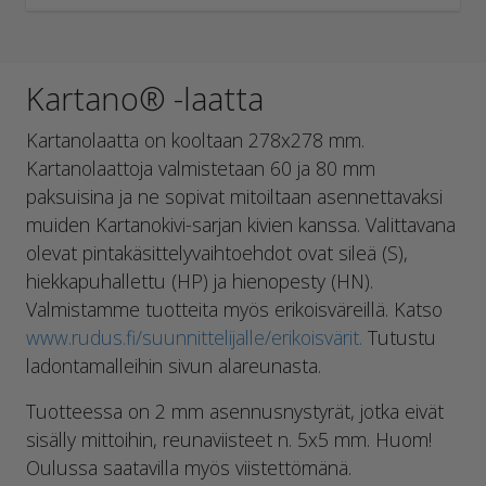
Kartano® -laatta
Kartanolaatta on kooltaan 278x278 mm.
Kartanolaattoja valmistetaan 60 ja 80 mm
paksuisina ja ne sopivat mitoiltaan asennettavaksi
muiden Kartanokivi-sarjan kivien kanssa. Valittavana
olevat pintakäsittelyvaihtoehdot ovat sileä (S),
hiekkapuhallettu (HP) ja hienopesty (HN).
Valmistamme tuotteita myös erikoisväreillä. Katso
www.rudus.fi/suunnittelijalle/erikoisvärit.
Tutustu
ladontamalleihin sivun alareunasta.
Tuotteessa on 2 mm asennusnystyrät, jotka eivät
sisälly mittoihin, reunaviisteet n. 5x5 mm. Huom!
Oulussa saatavilla myös viistettömänä.