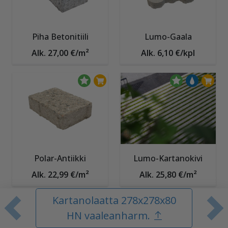
Piha Betonitiili
Lumo-Gaala
Alk. 27,00 €/m²
Alk. 6,10 €/kpl
Polar-Antiikki
Lumo-Kartanokivi
Alk. 22,99 €/m²
Alk. 25,80 €/m²
Kartanolaatta 278x278x80
Edellinen tuote
S
HN vaaleanharm.