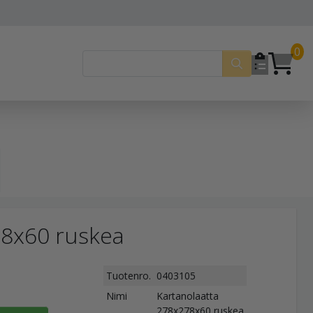
0
78x60 ruskea
Tuotenro.
0403105
Nimi
Kartanolaatta
278x278x60 ruskea