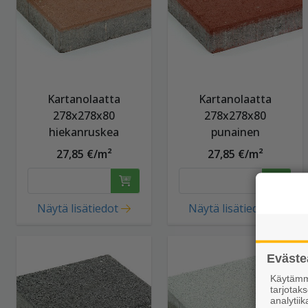
Kartanolaatta
Kartanolaatta
278x278x80
278x278x80
hiekanruskea
punainen
27,85 €/m²
27,85 €/m²
Näytä lisätiedot
Näytä lisätiedot
Eväste
Käytämme
tarjota
analytiik