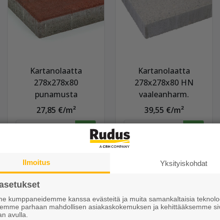
Kartanolaatta
Kartanolaatta
278x278x80
278x278x80 HN
punamusta
vaaleanharm.
27,85 €/m²
39,55 €/m²
Näytä lisätiedot
Näytä lisätiedot
Ilmoitus
Yksityiskohdat
asetukset
 kumppaneidemme kanssa evästeitä ja muita samankaltaisia teknolog
ksemme parhaan mahdollisen asiakaskokemuksen ja kehittääksemme si
an avulla.