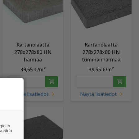
Kartanolaatta
Kartanolaatta
278x278x80 HN
278x278x80 HN
harmaa
tummanharmaa
39,55 €/m²
39,55 €/m²
Näytä lisätiedot
Näytä lisätiedot
ioita
vustoa