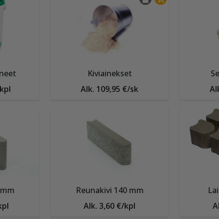
neet
Kiviainekset
Se
/kpl
Alk. 109,95 €/sk
Al
0 mm
Reunakivi 140 mm
Lai
kpl
Alk. 3,60 €/kpl
A