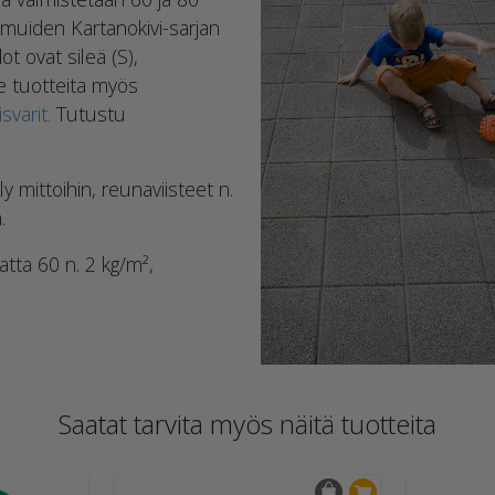
 muiden Kartanokivi-sarjan
ot ovat sileä (S),
e tuotteita myös
svärit.
Tutustu
 mittoihin, reunaviisteet n.
.
ta 60 n. 2 kg/m²,
Saatat tarvita myös näitä tuotteita