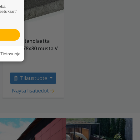
ekä
setukset”
Kartanolaatta
278x278x80 musta V
Tietosuoja
Tilaustuote
Näytä lisätiedot