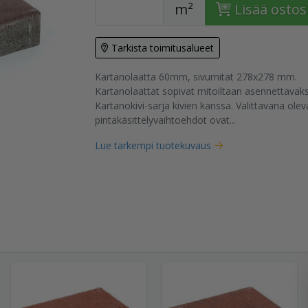
m²
Lisää ostos
Tarkista toimitusalueet
Kartanolaatta 60mm, sivumitat 278x278 mm.
tuote
Kartanolaattat sopivat mitoiltaan asennettavak
Kartanokivi-sarja kivien kanssa. Valittavana olev
pintakäsittelyvaihtoehdot ovat...
Lue tarkempi tuotekuvaus