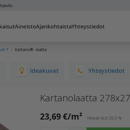
irjaudu
kaisut
Aineisto
Ajankohtaista
Yhteystiedot
vet
Kartano® -laatta
t
Ideakuvat
Yhteystiedot
Kartanolaatta 278x2
23,69 €/m²
Hinnat ALV 25,5 %