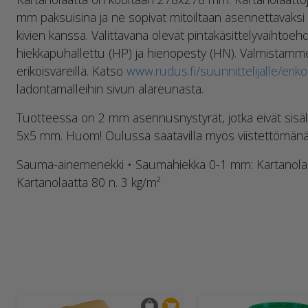
mm paksuisina ja ne sopivat mitoiltaan asennettavaksi
kivien kanssa. Valittavana olevat pintakäsittelyvaihtoehd
hiekkapuhallettu (HP) ja hienopesty (HN). Valmistamm
erikoisväreillä. Katso
www.rudus.fi/suunnittelijalle/erikoi
ladontamalleihin sivun alareunasta.
Tuotteessa on 2 mm asennusnystyrät, jotka eivät sisälly
5x5 mm. Huom! Oulussa saatavilla myös viistettömänä
Sauma-ainemenekki • Saumahiekka 0-1 mm: Kartanolaat
Kartanolaatta 80 n. 3 kg/m²