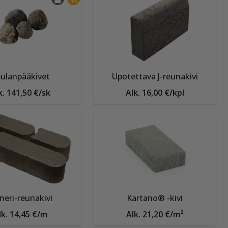
ulanpääkivet
Upotettava J-reunakivi
k. 141,50 €/sk
Alk. 16,00 €/kpl
neri-reunakivi
Kartano® -kivi
lk. 14,45 €/m
Alk. 21,20 €/m²