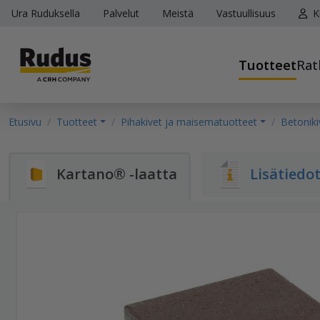
Ura Ruduksella
Palvelut
Meistä
Vastuullisuus
K
Tuotteet
Rat
Etusivu
Tuotteet
Pihakivet ja maisematuotteet
Betoniki
Kartano® -laatta
Lisätiedo