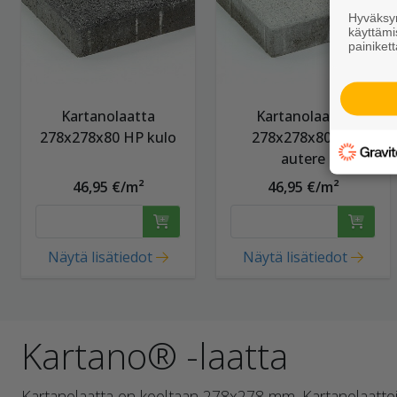
Hyväksym
käyttämi
painikett
Kartanolaatta
Kartanolaatta
278x278x80 HP kulo
278x278x80 HP
autere
46,95 €/m²
46,95 €/m²
Näytä lisätiedot
Näytä lisätiedot
Kartano® -laatta
Kartanolaatta on kooltaan 278x278 mm. Kartanolaattoj