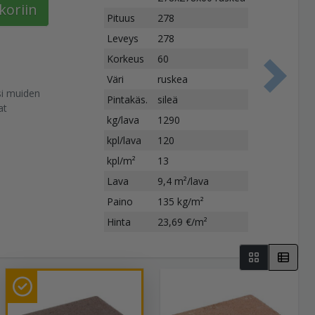
koriin
Pituus
278
Leveys
278
Korkeus
60
Väri
ruskea
S
si muiden
Pintakäs.
sileä
at
kg/lava
1290
kpl/lava
120
kpl/m²
13
Lava
9,4 m²/lava
Paino
135 kg/m²
Hinta
23,69 €/m²