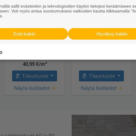
ällä sallit evästeiden ja teknologioiden käytön tietojesi keräämiseen s
seen. Voit myös antaa suostumuksesi valikoiden kautta klikkaamalla “A
a.
Estä kaikki
Hyväksy kaikki
Kartanolaatta
Kartanolaatta
278x278x80 HP kuru
278x278x80 harmaa
V
40,99 €/m²
Tilaustuote
Tilaustuote
Näytä lisätiedot
Näytä lisätiedot
a valmistetaan 60 ja 80