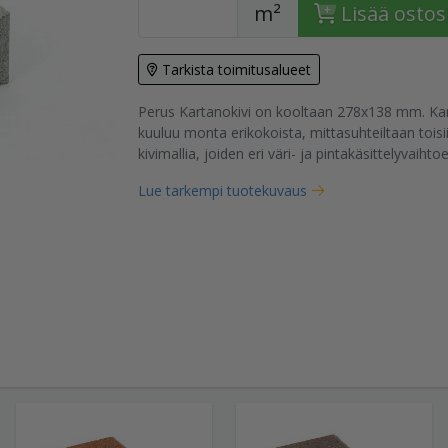
m²
Lisää ostos
Tarkista toimitusalueet
Perus Kartanokivi on kooltaan 278x138 mm. Kar
tuote
kuuluu monta erikokoista, mittasuhteiltaan tois
kivimallia, joiden eri väri- ja pintakäsittelyvaihtoe
Lue tarkempi tuotekuvaus