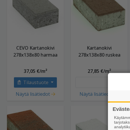
CEVO Kartanokivi
Kartanokivi
278x138x80 harmaa
278x138x80 ruskea
37,05 €/m²
27,85 €/m²
Tilaustuote
Näytä lisätiedot
Näytä lisätiedot
Eväste
Käytämme
tarjota
analytiik