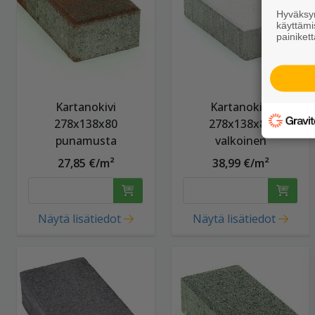
Hyväksym
käyttämi
painikett
Kartanokivi
Kartanokivi
278x138x80
278x138x80
punamusta
valkoinen
27,85 €/m²
38,99 €/m²
Näytä lisätiedot
Näytä lisätiedot