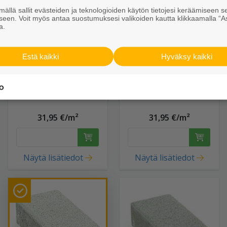
ällä sallit evästeiden ja teknologioiden käytön tietojesi keräämiseen s
seen. Voit myös antaa suostumuksesi valikoiden kautta klikkaamalla “A
a.
Estä kaikki
Hyväksy kaikki
Kartanokivi
Kartanokivi
278x138x80 savu
278x138x80 kajo
31,95 €/m²
31,95 €/m²
Näytä lisätiedot
Näytä lisätiedot