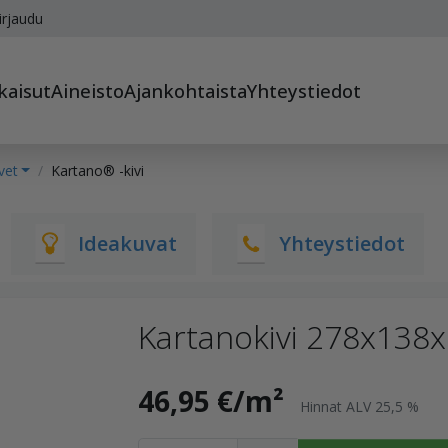
irjaudu
kaisut
Aineisto
Ajankohtaista
Yhteystiedot
vet
Kartano® -kivi
Ideakuvat
Yhteystiedot
Kartanokivi 278x138
46,95 €/m²
Hinnat ALV 25,5 %