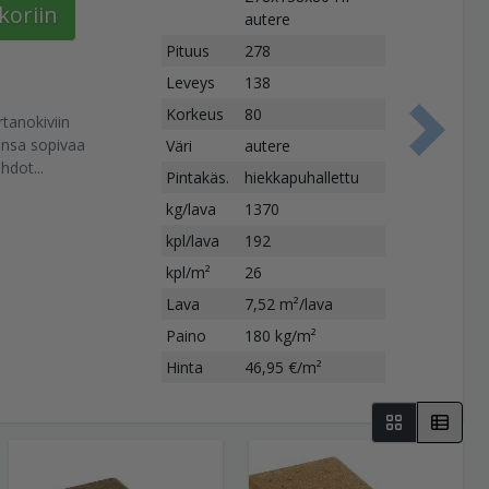
koriin
autere
Pituus
278
Leveys
138
Korkeus
80
tanokiviin
S
iinsa sopivaa
Väri
autere
hdot...
Pintakäs.
hiekkapuhallettu
kg/lava
1370
kpl/lava
192
kpl/m²
26
Lava
7,52 m²/lava
Paino
180 kg/m²
Hinta
46,95 €/m²