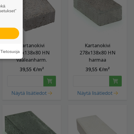
ekä
setukset”
Kartanokivi
Kartanokivi
Tietosuoja
278x138x80 HN
278x138x80 HN
vaaleanharm.
harmaa
39,55 €/m²
39,55 €/m²
Näytä lisätiedot
Näytä lisätiedot