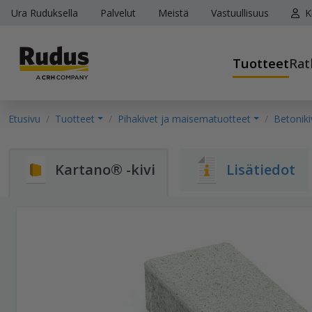
Ura Ruduksella
Palvelut
Meistä
Vastuullisuus
K
Tuotteet
Rat
Etusivu
Tuotteet
Pihakivet ja maisematuotteet
Betoniki
Kartano® -kivi
Lisätiedot