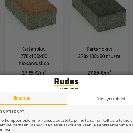
Kartanokivi
Kartanokivi
278x138x80
278x138x80 musta
hiekanruskea
27,85 €/m²
27,85 €/m²
Näytä lisätiedot
Näytä lisätiedot
Ilmoitus
Yksityiskohdat
asetukset
 kumppaneidemme kanssa evästeitä ja muita samankaltaisia teknolog
ksemme parhaan mahdollisen asiakaskokemuksen ja kehittääksemme si
an avulla.