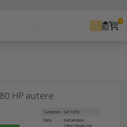
0
x80 HP autere
Tuotenro.
0411853
Nimi
Kartanokivi
278x138x80 HP