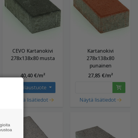
CEVO Kartanokivi
Kartanokivi
278x138x80 musta
278x138x80
punainen
40,40 €/m²
27,85 €/m²
Tilaustuote
Näytä lisätiedot
Näytä lisätiedot
ioita
vustoa