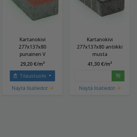
Kartanokivi
Kartanokivi
277x137x80
277x137x80 antiikki
punainen V
musta
29,20 €/m²
41,30 €/m²
Tilaustuote
Näytä lisätiedot
Näytä lisätiedot