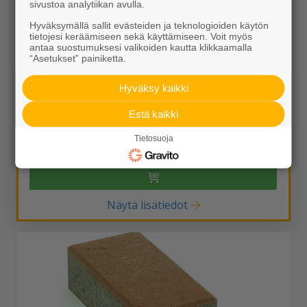
sivustoa analytiikan avulla.
Hyväksymällä sallit evästeiden ja teknologioiden käytön
tietojesi keräämiseen sekä käyttämiseen. Voit myös
antaa suostumuksesi valikoiden kautta klikkaamalla
“Asetukset” painiketta.
Hyväksy kaikki
Kartanokivi 278x138x80 ruskea
Estä kaikki
27,85 €/m²
Tietosuoja
Näytä lisätiedot