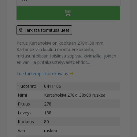
Tarkista toimitusalueet
Perus Kartanokivi on kooltaan 278x138 mm.
Kartanokiviin kuuluu monta erikokoista,
mittasuhteiltaan toisiinsa sopivaa kivimallia, joiden
eri väri- ja pintakäsittelyvaihtoehdot...
Lue tarkempi tuotekuvaus
Tuotenro.
0411105
Nimi
Kartanokivi 278x138x80 ruskea
Pituus
278
Leveys
138
Korkeus
80
Väri
ruskea