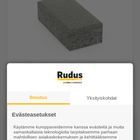
CEVO Kartanokivi 278x138x80 harmaa
37,05 €/m²
Tilaustuote
Ilmoitus
Yksityiskohdat
Näytä lisätiedot
Evästeasetukset
Käytämme kumppaneidemme kanssa evästeitä ja muita
samankaltaisia teknologioita tarjotaksemme parhaan
mahdollisen asiakaskokemuksen ja kehittääksemme