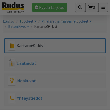
Pyydä tarjous
0
Etusivu
Tuotteet
Pihakivet ja maisematuotteet
Betonikivet
Kartano® -kivi
Kartano® -kivi
Lisätiedot
Ideakuvat
Yhteystiedot