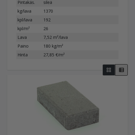
Pintakäs.
sileä
kg/lava
1370
kpl/lava
192
kpl/m²
26
Lava
7,52 m²/lava
Paino
180 kg/m²
Hinta
27,85 €/m²