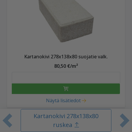
Kartanokivi 278x138x80 suojatie valk.
80,50 €/m²
Näytä lisätiedot
Kartanokivi 278x138x80
Edellinen tuote
S
ruskea