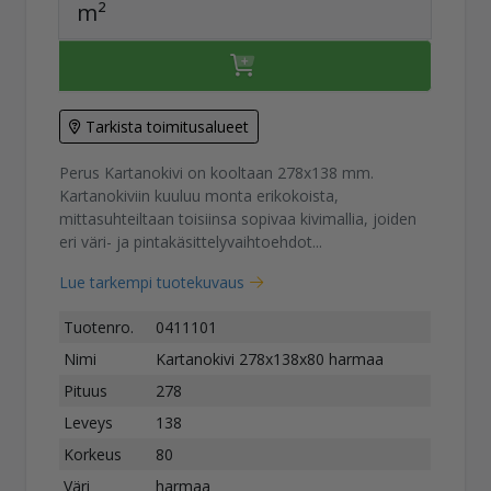
m²
Tarkista toimitusalueet
Perus Kartanokivi on kooltaan 278x138 mm.
Kartanokiviin kuuluu monta erikokoista,
mittasuhteiltaan toisiinsa sopivaa kivimallia, joiden
eri väri- ja pintakäsittelyvaihtoehdot...
Lue tarkempi tuotekuvaus
Tuotenro.
0411101
Nimi
Kartanokivi 278x138x80 harmaa
Pituus
278
Leveys
138
Korkeus
80
Väri
harmaa