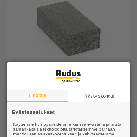
CEVO Kartanokivi 278x138x80 harmaa
37,05 €/m²
Tilaustuote
Ilmoitus
Yksityiskohdat
Näytä lisätiedot
Evästeasetukset
Käytämme kumppaneidemme kanssa evästeitä ja muita
samankaltaisia teknologioita tarjotaksemme parhaan
mahdollisen asiakaskokemuksen ja kehittääksemme