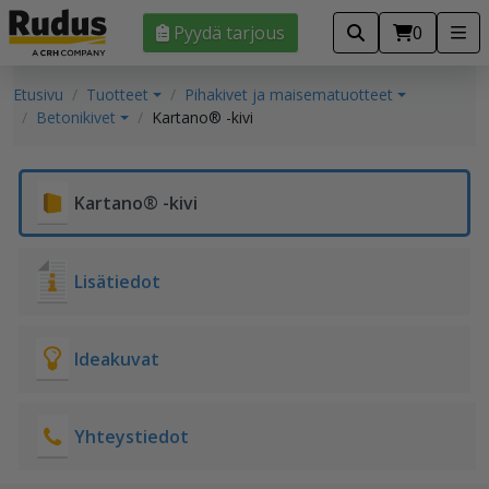
Pyydä tarjous
0
Etusivu
Tuotteet
Pihakivet ja maisematuotteet
Betonikivet
Kartano® -kivi
Kartano® -kivi
Lisätiedot
Ideakuvat
Yhteystiedot