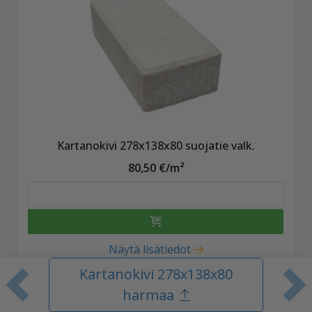
Kartanokivi 278x138x80 suojatie valk.
80,50 €/m²
Näytä lisätiedot
Kartanokivi 278x138x80
Edellinen tuote
S
harmaa