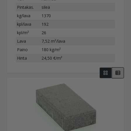
Pintakäs.
sileä
kg/lava
1370
kpl/lava
192
kpl/m²
26
Lava
7,52 m²/lava
Paino
180 kg/m²
Hinta
24,50 €/m²