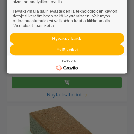
sivustoa analytiikan avulla.
Hyväksymällä sallit evästeiden ja teknologioiden käytön
tietojesi keräämiseen sekä käyttämiseen. Voit myös
antaa suostumuksesi valikoiden kautta klikkaamalla
“Asetukset” painiketta.
Hyväksy kaikki
Kartanokivi 278x138x80 ruskea
Estä kaikki
27,85 €/m²
Tietosuoja
Näytä lisätiedot