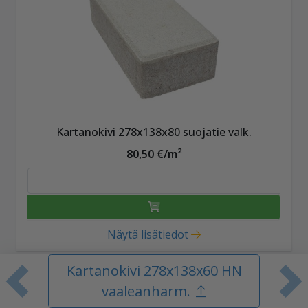
Kartanokivi 278x138x80 suojatie valk.
80,50 €/m²
Näytä lisätiedot
Kartanokivi 278x138x60 HN
Edellinen tuote
S
vaaleanharm.