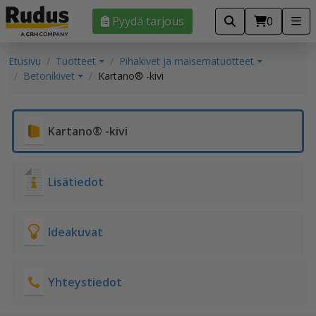
Pyydä tarjous
0
Etusivu
Tuotteet
Pihakivet ja maisematuotteet
Betonikivet
Kartano® -kivi
Kartano® -kivi
Lisätiedot
Ideakuvat
Yhteystiedot