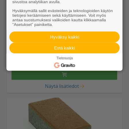
sivustoa analytiikan avulla.
Hyväksymällä sallit evästeiden ja teknologioiden käytön
tietojesi keräämiseen sekä käyttämiseen. Voit myös
antaa suostumuksesi valikoiden kautta klikkaamalla
“Asetukset” painiketta.
Hyväksy kaikki
Kartanokivi 278x138x80 ruskea
Estä kaikki
27,85 €/m²
Tietosuoja
Näytä lisätiedot