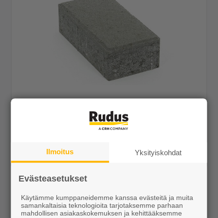
CEVO Kartanokivi 278x138x80 harmaa
37,05 €/m²
Tilaustuote
Ilmoitus
Yksityiskohdat
Näytä lisätiedot
Evästeasetukset
Käytämme kumppaneidemme kanssa evästeitä ja muita
samankaltaisia teknologioita tarjotaksemme parhaan
mahdollisen asiakaskokemuksen ja kehittääksemme