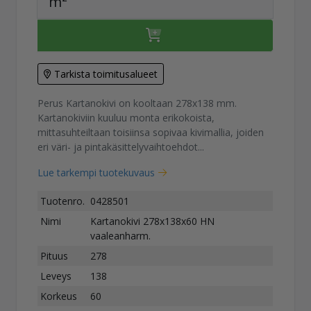
m²
Tarkista toimitusalueet
Perus Kartanokivi on kooltaan 278x138 mm.
Kartanokiviin kuuluu monta erikokoista,
mittasuhteiltaan toisiinsa sopivaa kivimallia, joiden
eri väri- ja pintakäsittelyvaihtoehdot...
Lue tarkempi tuotekuvaus
Tuotenro.
0428501
Nimi
Kartanokivi 278x138x60 HN
vaaleanharm.
Pituus
278
Leveys
138
Korkeus
60