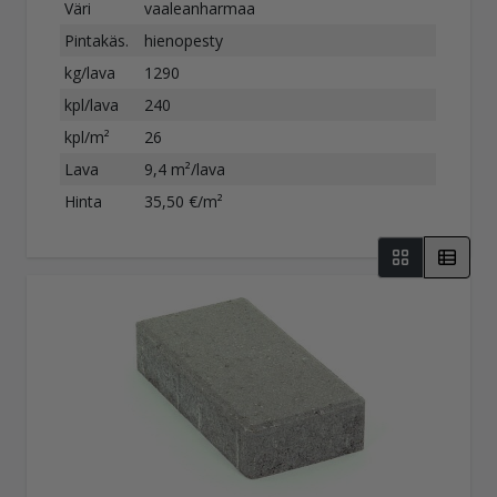
Väri
vaaleanharmaa
Pintakäs.
hienopesty
kg/lava
1290
kpl/lava
240
kpl/m²
26
Lava
9,4 m²/lava
Hinta
35,50 €/m²