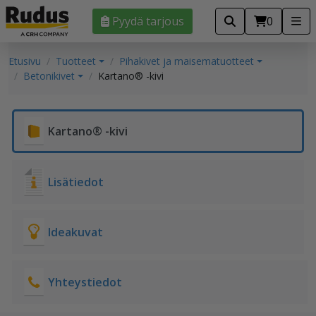
Pyydä tarjous
0
Etusivu
Tuotteet
Pihakivet ja maisematuotteet
Betonikivet
Kartano® -kivi
Kartano® -kivi
Lisätiedot
Ideakuvat
Yhteystiedot