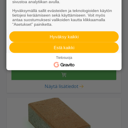
sivustoa analytiikan avulla.
Hyväksymällä sallit evästeiden ja teknologioiden käytön
tietojesi keräämiseen sekä käyttämiseen. Voit myös
antaa suostumuksesi valikoiden kautta klikkaamalla
“Asetukset” painiketta.
Hyväksy kaikki
Kartanokivi 278x138x80 ruskea
Estä kaikki
27,85 €/m²
Tietosuoja
Näytä lisätiedot