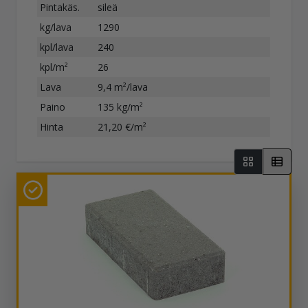
Pintakäs.
sileä
kg/lava
1290
kpl/lava
240
kpl/m²
26
Lava
9,4 m²/lava
Paino
135 kg/m²
Hinta
21,20 €/m²