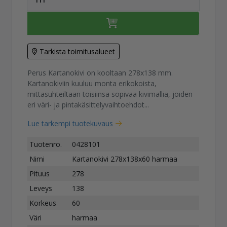
Tarkista toimitusalueet
Perus Kartanokivi on kooltaan 278x138 mm.
Kartanokiviin kuuluu monta erikokoista,
mittasuhteiltaan toisiinsa sopivaa kivimallia, joiden
eri väri- ja pintakäsittelyvaihtoehdot...
Lue tarkempi tuotekuvaus
Tuotenro.
0428101
Nimi
Kartanokivi 278x138x60 harmaa
Pituus
278
Leveys
138
Korkeus
60
Väri
harmaa