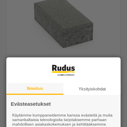
CEVO Kartanokivi 278x138x80 harmaa
37,05 €/m²
Tilaustuote
Ilmoitus
Yksityiskohdat
Näytä lisätiedot
Evästeasetukset
Käytämme kumppaneidemme kanssa evästeitä ja muita
samankaltaisia teknologioita tarjotaksemme parhaan
mahdollisen asiakaskokemuksen ja kehittääksemme