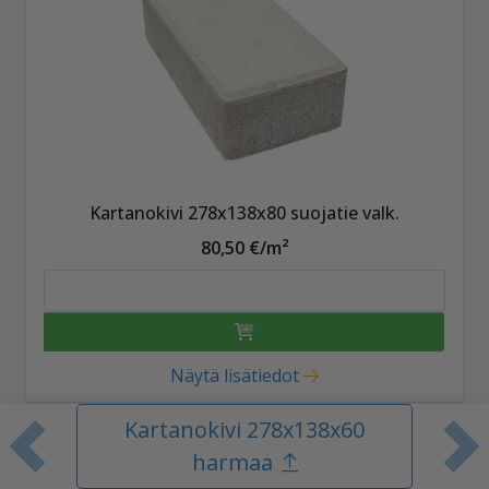
Kartanokivi 278x138x80 suojatie valk.
80,50 €/m²
Näytä lisätiedot
Kartanokivi 278x138x60
Edellinen tuote
S
harmaa