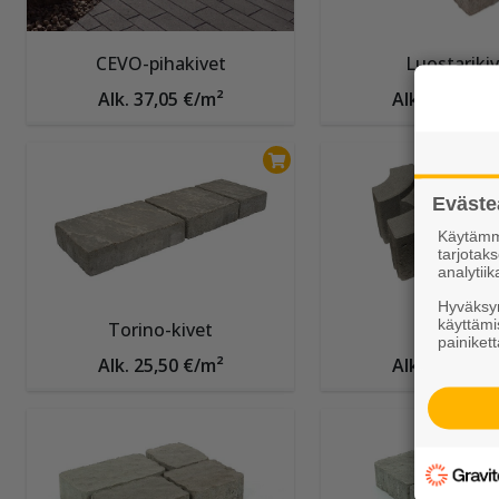
CEVO-pihakivet
Luostarikiv
Alk. 37,05 €/m²
Alk. 26,30 €
Torino-kivet
Riimukivi
Alk. 25,50 €/m²
Alk. 49,00 €