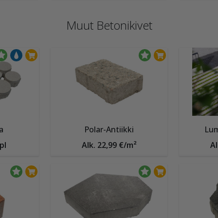
Muut Betonikivet
a
Polar-Antiikki
Lum
pl
Alk. 22,99 €/m²
Al