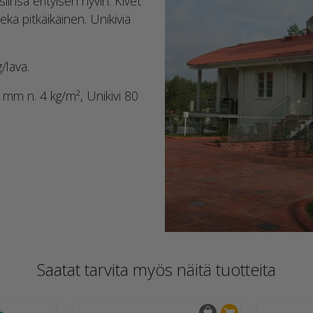
insa erityisen hyvin. Kivet
ekä pitkäikäinen. Unikiviä
/lava.
mm n. 4 kg/m², Unikivi 80
Ilmoitus
Yksityiskohdat
asetukset
Saatat tarvita myös näitä tuotteita
 kumppaneidemme kanssa evästeitä ja muita samankaltaisia teknolog
ksemme parhaan mahdollisen asiakaskokemuksen ja kehittääksemme si
an avulla.