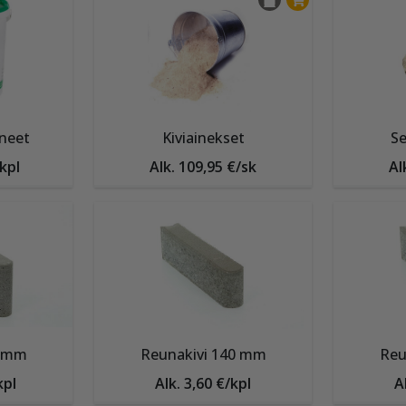
ällä sallit evästeiden ja teknologioiden käytön tietojesi keräämiseen s
seen. Voit myös antaa suostumuksesi valikoiden kautta klikkaamalla “A
a.
Estä kaikki
Hyväksy kaikki
neet
Kiviainekset
Se
/kpl
Alk. 109,95 €/sk
Al
0 mm
Reunakivi 140 mm
Reu
kpl
Alk. 3,60 €/kpl
A