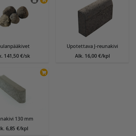
ekä
setukset”
ulanpääkivet
Upotettava J-reunakivi
Tietosuoja
k. 141,50 €/sk
Alk. 16,00 €/kpl
nakivi 130 mm
lk. 6,85 €/kpl