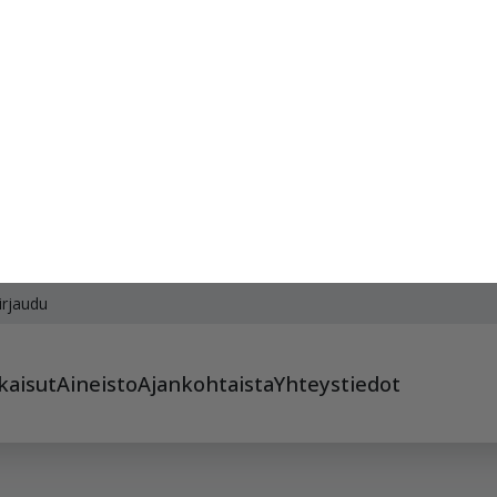
Unikivi 225x112,5x60
Unikivi 225x112,5x60
punainen
punamusta
24,95 €/m²
24,95 €/m²
Näytä lisätiedot
Näytä lisätiedot