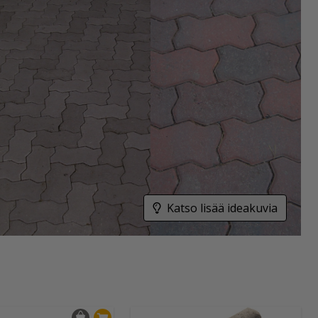
Katso lisää ideakuvia
ioita
vustoa