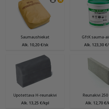
Hyväksym
käyttämi
painikett
Saumaushiekat
GftK sauma-ai
Alk. 10,20 €/sk
Alk. 123,30 €
Upotettava H-reunakivi
Reunakivi 25
Alk. 13,25 €/kpl
Alk. 12,70 €/