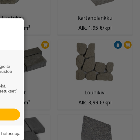
Luotokivi
Kartanolankku
k. 36,65 €/m²
Alk. 1,95 €/kpl
Piano-kivet
Louhikivi
k. 33,55 €/m²
Alk. 3,99 €/kpl