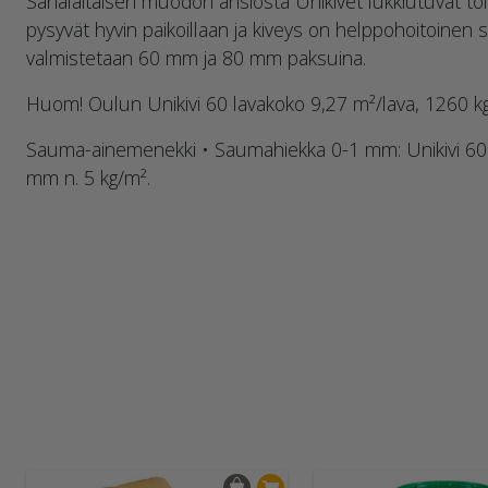
Sahalaitaisen muodon ansiosta Unikivet lukkiutuvat toisi
pysyvät hyvin paikoillaan ja kiveys on helppohoitoinen s
valmistetaan 60 mm ja 80 mm paksuina.
Huom! Oulun Unikivi 60 lavakoko 9,27 m²/lava, 1260 kg
Sauma-ainemenekki • Saumahiekka 0-1 mm: Unikivi 60 
mm n. 5 kg/m².
Eväste
Käytämme
tarjota
analytiik