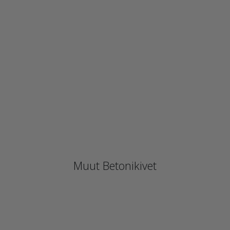
Alk. 33,95 €/m²
Alk. 99,90 €/m²
Alk. 1,95 €/kpl
Muut Betonikivet