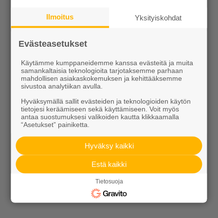
Ilmoitus
Yksityiskohdat
Evästeasetukset
Käytämme kumppaneidemme kanssa evästeitä ja muita
samankaltaisia teknologioita tarjotaksemme parhaan
mahdollisen asiakaskokemuksen ja kehittääksemme
sivustoa analytiikan avulla.
Alk. 1,95 €/kpl
Alk. 25,50 €/m²
Hyväksymällä sallit evästeiden ja teknologioiden käytön
tietojesi keräämiseen sekä käyttämiseen. Voit myös
antaa suostumuksesi valikoiden kautta klikkaamalla
“Asetukset” painiketta.
Hyväksy kaikki
Estä kaikki
Tietosuoja
Alk. 49,00 €/m²
Alk. 23,78 €/m²