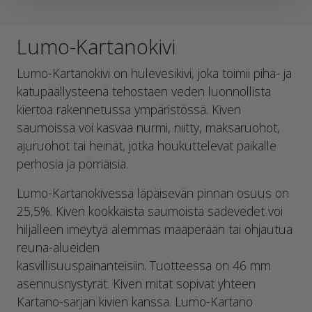
Lumo-Kartanokivi
Lumo-Kartanokivi on hulevesikivi, joka toimii piha- ja
katupäällysteenä tehostaen veden luonnollista
kiertoa rakennetussa ympäristössä. Kiven
saumoissa voi kasvaa nurmi, niitty, maksaruohot,
ajuruohot tai heinät, jotka houkuttelevat paikalle
perhosia ja pörriäisiä.
Lumo-Kartanokivessä läpäisevän pinnan osuus on
25,5%. Kiven kookkaista saumoista sadevedet voi
hiljalleen imeytyä alemmas maaperään tai ohjautua
reuna-alueiden
kasvillisuuspainanteisiin. Tuotteessa on 46 mm
asennusnystyrät. Kiven mitat sopivat yhteen
Kartano-sarjan kivien kanssa. Lumo-Kartano