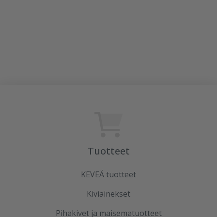
Alk. 25,80 €/m²
Alk. 27,70 €/m²
Tuotteet
KEVEÄ tuotteet
Kiviainekset
Pihakivet ja maisematuotteet