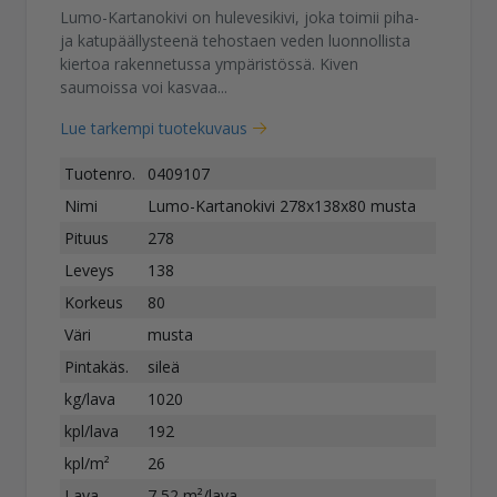
Lumo-Kartanokivi on hulevesikivi, joka toimii piha-
ja katupäällysteenä tehostaen veden luonnollista
kiertoa rakennetussa ympäristössä. Kiven
saumoissa voi kasvaa...
Lue tarkempi tuotekuvaus
Tuotenro.
0409107
Nimi
Lumo-Kartanokivi 278x138x80 musta
Pituus
278
Leveys
138
Korkeus
80
Väri
musta
Pintakäs.
sileä
kg/lava
1020
kpl/lava
192
kpl/m²
26
Lava
7,52 m²/lava