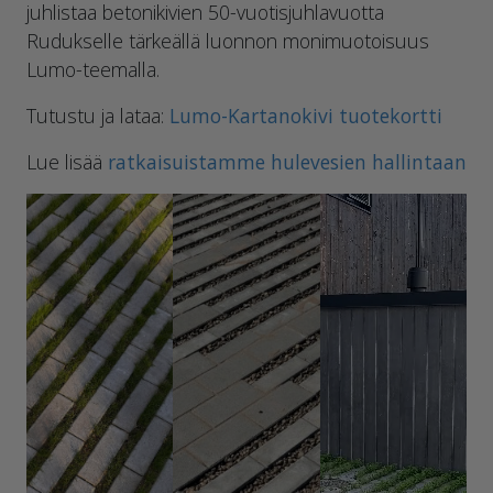
juhlistaa betonikivien 50-vuotisjuhlavuotta
Rudukselle tärkeällä luonnon monimuotoisuus
Lumo-teemalla.
Tutustu ja lataa:
Lumo-Kartanokivi tuotekortti
Lue lisää
ratkaisuistamme hulevesien hallintaan