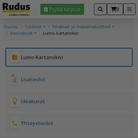
Pyydä tarjous
0
Etusivu
Tuotteet
Pihakivet ja maisematuotteet
Betonikivet
Lumo-Kartanokivi
Lumo-Kartanokivi
Lisätiedot
Ideakuvat
Yhteystiedot