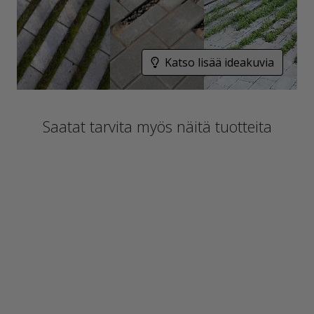
Katso lisää ideakuvia
Saatat tarvita myös näitä tuotteita
Alk. 109,95 €/sk
Alk. 21,20 €/m²