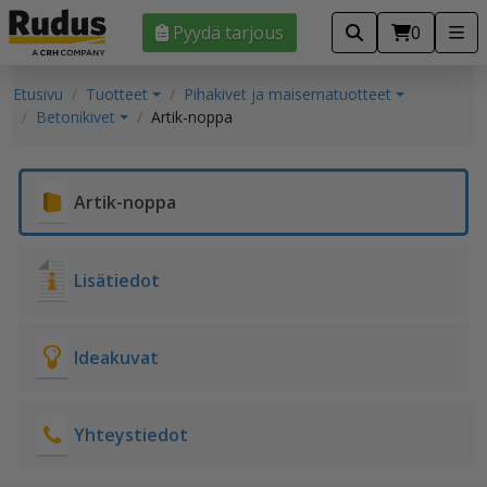
Pyydä tarjous
0
Etusivu
Tuotteet
Pihakivet ja maisematuotteet
Betonikivet
Artik-noppa
Artik-noppa
Lisätiedot
Ideakuvat
Yhteystiedot