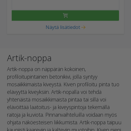
Näytä lisätiedot
Artik-noppa
Artik-noppa on näppärän kokoinen,
profiloitupintainen betonikivi, jolla syntyy
mosaiikkimaista kiveystä. Kiven profiloitu pinta tuo
elävyyttä kiveyksiin. Artik-nopalla voi tehdä
yhtenäistä mosaiikkimaista pintaa tai sillä voi
elävöittää laatoitus- ja kiveyspintoja tekemällä
raitoja ja kuviota. Pinnanvaihteluilla voidaan myös
ohjata näköesteisen liikkumista. Artik-noppa taipuu
kauniisti kaareviin ja kalteviin muotoihin. Kiven pieni