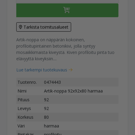
Tarkista toimitusalueet
Artik-noppa on näppärän kokoinen,
profiloitupintainen betonikivi, jolla syntyy
mosaiikkimaista kiveystä. Kiven profiloitu pinta tuo
elävyyttä kiveyksiin....
Lue tarkempi tuotekuvaus
Tuotenro.
0474443
Nimi
Artik-noppa 92x92x80 harmaa
Pituus
92
Leveys
92
Korkeus
80
Väri
harmaa
Pintakäs.
profiloitu