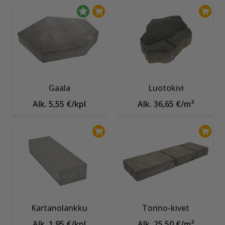
Gaala
Luotokivi
Alk. 5,55 €/kpl
Alk. 36,65 €/m²
Kartanolankku
Torino-kivet
Alk. 1,95 €/kpl
Alk. 25,50 €/m²