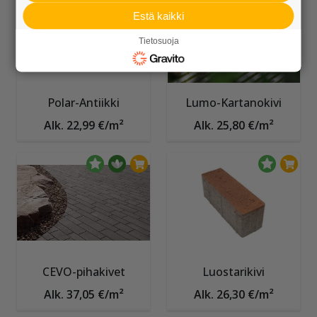
Estä kaikki
Tietosuoja
Polar-Antiikki
Lumo-Kartanokivi
Alk. 22,99 €/m²
Alk. 25,80 €/m²
CEVO-pihakivet
Luostarikivi
Alk. 37,05 €/m²
Alk. 26,30 €/m²