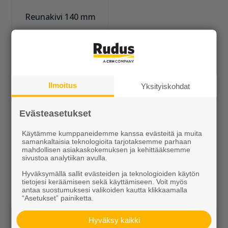
Reunakivi 140 mm
Alk. 3,60 €/kpl
Muut Betonikivet
Ilmoitus
Yksityiskohdat
Evästeasetukset
Käytämme kumppaneidemme kanssa evästeitä ja muita
samankaltaisia teknologioita tarjotaksemme parhaan
mahdollisen asiakaskokemuksen ja kehittääksemme
sivustoa analytiikan avulla.
Hyväksymällä sallit evästeiden ja teknologioiden käytön
Piha Betonitiili
Lumo-Gaala
tietojesi keräämiseen sekä käyttämiseen. Voit myös
antaa suostumuksesi valikoiden kautta klikkaamalla
Alk. 27,00 €/m²
Alk. 6,10 €/kpl
“Asetukset” painiketta.
Hyväksy kaikki