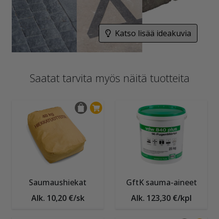
Katso lisää ideakuvia
Saatat tarvita myös näitä tuotteita
Saumaushiekat
GftK sauma-aineet
Alk. 10,20 €/sk
Alk. 123,30 €/kpl