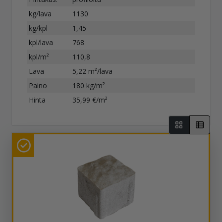
kg/lava
1130
kg/kpl
1,45
kpl/lava
768
kpl/m²
110,8
Lava
5,22 m²/lava
Paino
180 kg/m²
Hinta
35,99 €/m²