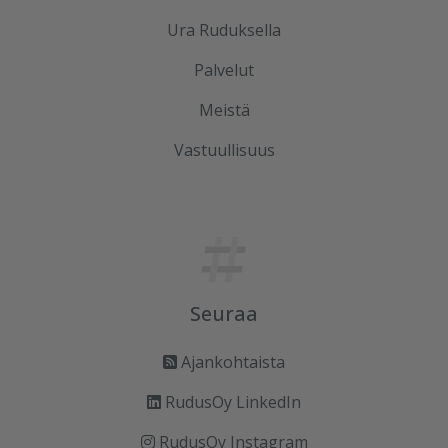
Ura Ruduksella
Palvelut
Meistä
Vastuullisuus
Seuraa
Ajankohtaista
RudusOy LinkedIn
RudusOy Instagram