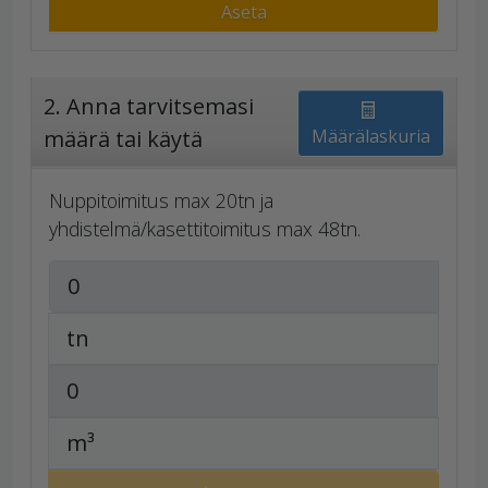
Aseta
2. Anna tarvitsemasi
määrä tai käytä
Määrälaskuria
Nuppitoimitus max 20tn ja
yhdistelmä/kasettitoimitus max 48tn.
tn
m³