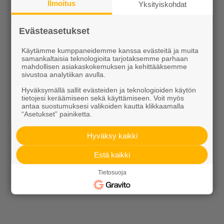
Ilmoitus
Yksityiskohdat
Kiviainekset
Evästeasetukset
Pihakivet ja maisematuotteet
Käytämme kumppaneidemme kanssa evästeitä ja muita
Betoni
samankaltaisia teknologioita tarjotaksemme parhaan
mahdollisen asiakaskokemuksen ja kehittääksemme
Kaivot ja putket
sivustoa analytiikan avulla.
Hyväksymällä sallit evästeiden ja teknologioiden käytön
Infraelementit
tietojesi keräämiseen sekä käyttämiseen. Voit myös
antaa suostumuksesi valikoiden kautta klikkaamalla
Porraselementit
“Asetukset” painiketta.
Julkisivuelementit
Hyväksy kaikki
Elpo-hormit
Estä kaikki
Louhinta, murskaus, esirakentaminen
Tietosuoja
Kierrätys