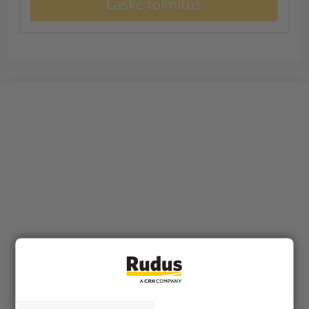
Laske toimitus
Tuotteet
KEVEÄ tuotteet