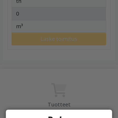
tn
m³
Laske toimitus
Tuotteet
KEVEÄ tuotteet