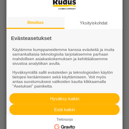
Kiviainekset
Pihakivet ja maisematuotteet
Ilmoitus
Yksityiskohdat
Betoni
Evästeasetukset
Kaivot ja putket
Käytämme kumppaneidemme kanssa evästeitä ja muita
samankaltaisia teknologioita tarjotaksemme parhaan
Infraelementit
mahdollisen asiakaskokemuksen ja kehittääksemme
sivustoa analytiikan avulla.
Porraselementit
Hyväksymällä sallit evästeiden ja teknologioiden käytön
tietojesi keräämiseen sekä käyttämiseen. Voit myös
Julkisivuelementit
antaa suostumuksesi valikoiden kautta klikkaamalla
“Asetukset” painiketta.
Elpo-hormit
Hyväksy kaikki
Louhinta, murskaus, esirakentaminen
Estä kaikki
Kierrätys
Tietosuoja