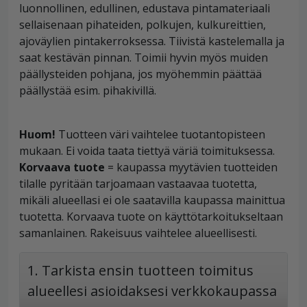
luonnollinen, edullinen, edustava pintamateriaali
sellaisenaan pihateiden, polkujen, kulkureittien,
ajoväylien pintakerroksessa. Tiivistä kastelemalla ja
saat kestävän pinnan. Toimii hyvin myös muiden
päällysteiden pohjana, jos myöhemmin päättää
päällystää esim. pihakivillä.
Huom!
Tuotteen väri vaihtelee tuotantopisteen
mukaan. Ei voida taata tiettyä väriä toimituksessa.
Korvaava tuote
= kaupassa myytävien tuotteiden
tilalle pyritään tarjoamaan vastaavaa tuotetta,
mikäli alueellasi ei ole saatavilla kaupassa mainittua
tuotetta. Korvaava tuote on käyttötarkoitukseltaan
samanlainen. Rakeisuus vaihtelee alueellisesti.
1. Tarkista ensin tuotteen toimitus
alueellesi asioidaksesi verkkokaupassa