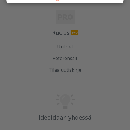
Rudus
Uutiset
Referenssit
Tilaa uutiskirje
Ideoidaan yhdessä