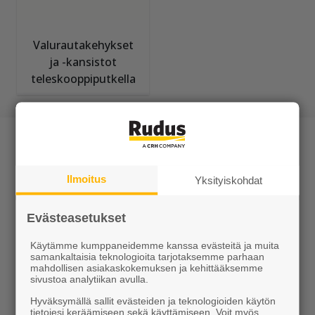
Valurautakehykset
ja -kansistot
teleskooppiputkella
Ilmoitus
Yksityiskohdat
Tuotteet
Evästeasetukset
KEVEÄ tuotteet
Käytämme kumppaneidemme kanssa evästeitä ja muita
samankaltaisia teknologioita tarjotaksemme parhaan
mahdollisen asiakaskokemuksen ja kehittääksemme
Kiviainekset
sivustoa analytiikan avulla.
Hyväksymällä sallit evästeiden ja teknologioiden käytön
Pihakivet ja maisematuotteet
tietojesi keräämiseen sekä käyttämiseen. Voit myös