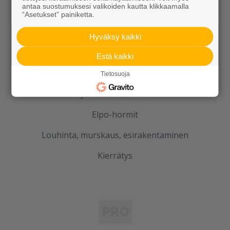
antaa suostumuksesi valikoiden kautta klikkaamalla
Betoni
“Asetukset” painiketta.
Kaivot ja putket
Hyväksy kaikki
Infraelementit
Estä kaikki
Porraselementit
Tietosuoja
Julkisivuelementit
Elpo-hormit
Louhinta, murskaus, esirakentaminen
Kierrätys