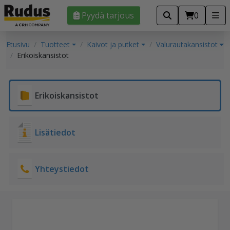
Pyydä tarjous
0
Etusivu
Tuotteet
Kaivot ja putket
Valurautakansistot
Erikoiskansistot
Erikoiskansistot
Lisätiedot
Yhteystiedot