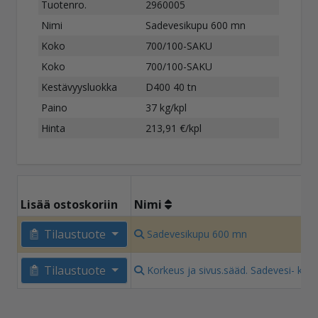
Tuotenro.
2960005
Nimi
Sadevesikupu 600 mn
Koko
700/100-SAKU
Koko
700/100-SAKU
Kestävyysluokka
D400 40 tn
Paino
37 kg/kpl
Hinta
213,91 €/kpl
Lisää ostoskoriin
Nimi
Tilaustuote
Sadevesikupu 600 mn
Tilaustuote
Korkeus ja sivus.sääd. Sadevesi- kans