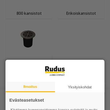
800 kansistot
Erikoiskansistot
Valurautakehykset
ja -kansistot
teleskooppiputkella
Ilmoitus
Yksityiskohdat
Evästeasetukset
Käytämme kumppaneidemme kanssa evästeitä ja muita