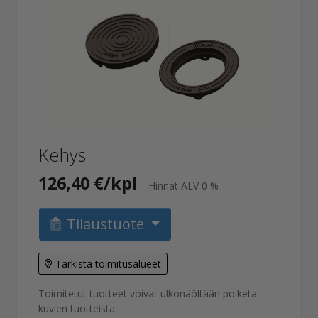
Kehys
126,40 €/kpl
Hinnat ALV 0 %
Tilaustuote
Tarkista toimitusalueet
Toimitetut tuotteet voivat ulkonäöltään poiketa
kuvien tuotteista.