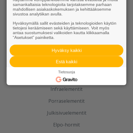
samankaltaisia teknologioita tarjotaksemme parhaan
mahdollisen asiakaskokemuksen ja kehittääksemme
Tuotteet
sivustoa analytiikan avulla.
Hyväksymällä sallit evästeiden ja teknologioiden käytön
tietojesi keräämiseen sekä käyttämiseen. Voit myös
KEVEÄ tuotteet
antaa suostumuksesi valikoiden kautta klikkaamalla
“Asetukset” painiketta.
Kiviainekset
Hyväksy kaikki
Pihakivet ja maisematuotteet
Estä kaikki
Betoni
Tietosuoja
Kaivot ja putket
Infraelementit
Porraselementit
Julkisivuelementit
Elpo-hormit