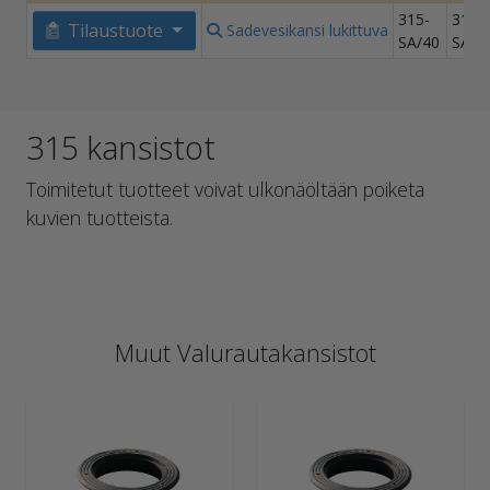
315-
315-
Tilaustuote
Sadevesikansi lukittuva
SA/40
SA/4
315 kansistot
Toimitetut tuotteet voivat ulkonäöltään poiketa
kuvien tuotteista.
Muut Valurautakansistot