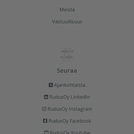
Meistä
Vastuullisuus
Seuraa
Ajankohtaista
RudusOy LinkedIn
RudusOy Instagram
RudusOy Facebook
RudusOy Youtube