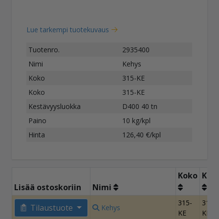
Lue tarkempi tuotekuvaus
Tuotenro.
2935400
Nimi
Kehys
Koko
315-KE
Koko
315-KE
Kestävyysluokka
D400 40 tn
Paino
10 kg/kpl
Hinta
126,40 €/kpl
Koko
Kok
Lisää ostoskoriin
Nimi
315-
315-
Tilaustuote
Kehys
KE
KE