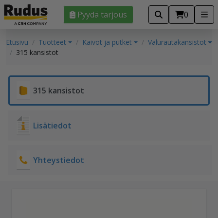
Pyydä tarjous
0
Etusivu
Tuotteet
Kaivot ja putket
Valurautakansistot
315 kansistot
315 kansistot
Lisätiedot
Yhteystiedot