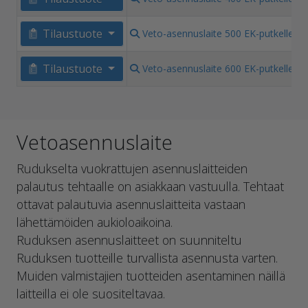
€
1
Tilaustuote
Veto-asennuslaite 500 EK-putkelle
€
1
Tilaustuote
Veto-asennuslaite 600 EK-putkelle
€
Vetoasennuslaite
Rudukselta vuokrattujen asennuslaitteiden
palautus tehtaalle on asiakkaan vastuulla. Tehtaat
ottavat palautuvia asennuslaitteita vastaan
lähettämöiden aukioloaikoina.
Ruduksen asennuslaitteet on suunniteltu
Ruduksen tuotteille turvallista asennusta varten.
Muiden valmistajien tuotteiden asentaminen näillä
laitteilla ei ole suositeltavaa.