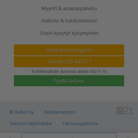
Myynti & asiakaspalvelu
Hallinto & tukitoiminnot
Usein kysytyt kysymykset
Yhteydenottopyyntö
Vaihde: 020 447711
Puhelinvaihde avoinna arkisin klo 9-16
Pyydä tarjous
© Rudus Oy
Rekisteriseloste
Sivuston käyttöehdot
Tietosuojaseloste
Verkkokauppojen toimitusalueet