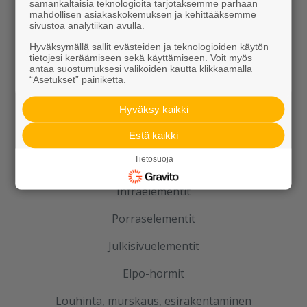
samankaltaisia teknologioita tarjotaksemme parhaan
mahdollisen asiakaskokemuksen ja kehittääksemme
Tuotteet
sivustoa analytiikan avulla.
Hyväksymällä sallit evästeiden ja teknologioiden käytön
KEVEÄ tuotteet
tietojesi keräämiseen sekä käyttämiseen. Voit myös
antaa suostumuksesi valikoiden kautta klikkaamalla
“Asetukset” painiketta.
Kiviainekset
Pihakivet ja maisematuotteet
Hyväksy kaikki
Betoni
Estä kaikki
Tietosuoja
Kaivot ja putket
Infraelementit
Porraselementit
Julkisivuelementit
Elpo-hormit
Louhinta, murskaus, esirakentaminen