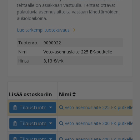
tehtaalle on asiakkaan vastuulla. Tehtaat ottavat
palautuvia asennuslaitteita vastaan lähettämöiden
aukioloaikoina.
Lue tarkempi tuotekuvaus
Tuotenro.
9090022
Nimi
Veto-asennuslaite 225 EK-putkelle
Hinta
8,13 €/vrk
H
Lisää ostoskoriin
Nimi
8
Tilaustuote
Veto-asennuslaite 225 EK-putkelle
€
8
Tilaustuote
Veto-asennuslaite 300 EK-putkelle
€
1
Tilaustuote
Veto-asennuslaite 400 EK-putkelle