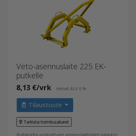
Veto-asennuslaite 225 EK-
putkelle
8,13 €/vrk
Hinnat ALV 0 %
Tilaustuote
Tarkista toimitusalueet
Rudukselta vuokrattujen asennuslaitteiden palautus