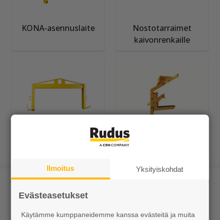
KONA-asennuslaite
Nostotarraimet
kaivonrenkaille
Nostorauta
Rudus-lifter
Ilmoitus
Yksityiskohdat
Evästeasetukset
Käytämme kumppaneidemme kanssa evästeitä ja muita