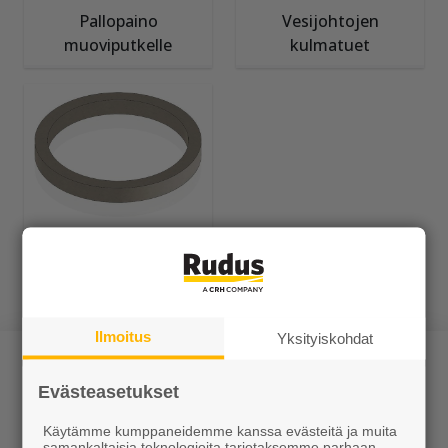
Pallopaino
Vesijohtojen
muoviputkelle
kulmatuet
Kaukolämpökaivon
korotusrenkaat
Ilmoitus
Yksityiskohdat
Evästeasetukset
Käytämme kumppaneidemme kanssa evästeitä ja muita
samankaltaisia teknologioita tarjotaksemme parhaan