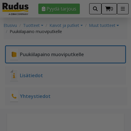
Pyydä tarjous
0
Etusivu
Tuotteet
Kaivot ja putket
Muut tuotteet
Puukiilapaino muoviputkelle
Puukiilapaino muoviputkelle
Lisätiedot
Yhteystiedot