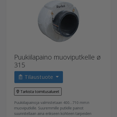
Puukiilapaino muoviputkelle ø
315
Tilaustuote
Tarkista toimitusalueet
Puukiilapainoja valmistetaan 400…710 mm:n
muoviputkille. Suuremmille putkille painot
suunnitellaan aina erikseen kohteen tarpeiden