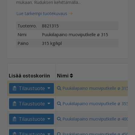
mukaan. Ruduksen kehittämällä...
Lue tarkempi tuotekuvaus
Tuotenro.
8821315
Nimi
Puukiilapaino muoviputkelle ø 315
Paino
315 kg/kpl
P
Lisää ostoskoriin
Nimi
3
Tilaustuote
Puukiilapaino muoviputkelle ø 315
k
3
Tilaustuote
Puukiilapaino muoviputkelle ø 355
k
4
Tilaustuote
Puukiilapaino muoviputkelle ø 400
k
4
Tilaustuote
Puukiilapaino muoviputkelle ø 450