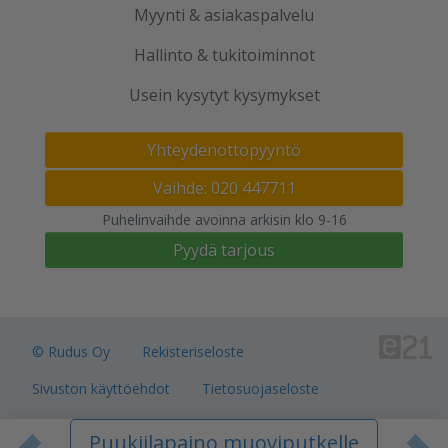
Myynti & asiakaspalvelu
Hallinto & tukitoiminnot
Usein kysytyt kysymykset
Yhteydenottopyyntö
Vaihde: 020 447711
Puhelinvaihde avoinna arkisin klo 9-16
Pyydä tarjous
© Rudus Oy
Rekisteriseloste
Sivuston käyttöehdot
Tietosuojaseloste
Verkkokauppojen toimitusalueet
Puukiilapaino muoviputkelle