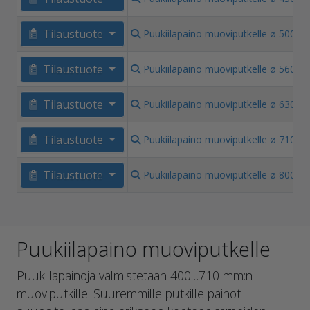
k
5
Tilaustuote
Puukiilapaino muoviputkelle ø 500
k
6
Tilaustuote
Puukiilapaino muoviputkelle ø 560
k
7
Tilaustuote
Puukiilapaino muoviputkelle ø 630
k
8
Tilaustuote
Puukiilapaino muoviputkelle ø 710
k
7
Tilaustuote
Puukiilapaino muoviputkelle ø 800
k
Puukiilapaino muoviputkelle
Puukiilapainoja valmistetaan 400…710 mm:n
muoviputkille. Suuremmille putkille painot