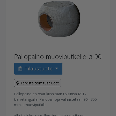
Pallopaino muoviputkelle ø 90
Tilaustuote
Tarkista toimitusalueet
Pallopainojen osat kiinnitään toisiinsa RST-
kierretangoilla. Pallopainoja valmistetaan 90…355
mm:n muoviputkille.
Alla taulukossa pallopainojen halkaisija on...