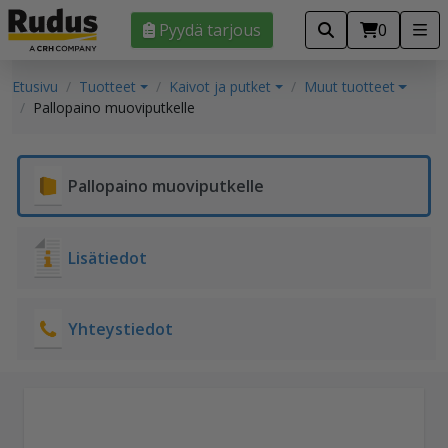
Pyydä tarjous
0
Etusivu
Tuotteet
Kaivot ja putket
Muut tuotteet
Pallopaino muoviputkelle
Pallopaino muoviputkelle
Lisätiedot
Yhteystiedot