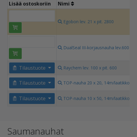
Lisää ostoskoriin
Nimi
28
Egobon lev. 21 x pit. 2800
€/
56
DualSeal III-korjausnauha lev.600
€
Tilaustuote
Raychem lev. 100 x pit. 600
- 
13
Tilaustuote
TOP-nauha 20 x 20, 14m/laatikko
€/
10
Tilaustuote
TOP-nauha 10 x 50, 14m/laatikko
€/
Saumanauhat