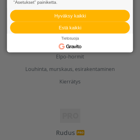
“Asetukset” painiketta.
Kaivot ja putket
Hyväksy kaikki
Infraelementit
Estä kaikki
Porraselementit
Tietosuoja
Julkisivuelementit
Elpo-hormit
Louhinta, murskaus, esirakentaminen
Kierrätys
Rudus