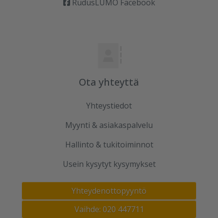
RudusLUMO Facebook
Ota yhteyttä
Yhteystiedot
Myynti & asiakaspalvelu
Hallinto & tukitoiminnot
Usein kysytyt kysymykset
Yhteydenottopyyntö
Vaihde: 020 447711