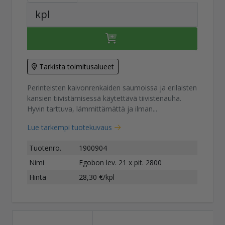
kpl
Tarkista toimitusalueet
Perinteisten kaivonrenkaiden saumoissa ja erilaisten
kansien tiivistämisessä käytettävä tiivistenauha.
Hyvin tarttuva, lämmittämättä ja ilman...
Lue tarkempi tuotekuvaus
Tuotenro.
1900904
Nimi
Egobon lev. 21 x pit. 2800
Hinta
28,30 €/kpl
H