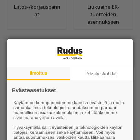
Liitos-/korjauspann
Liukuaine EK-
at
tuotteiden
asennukseen
Ilmoitus
Yksityiskohdat
Tuotteet
Evästeasetukset
KEVEÄ tuotteet
Käytämme kumppaneidemme kanssa evästeitä ja muita
samankaltaisia teknologioita tarjotaksemme parhaan
Kiviainekset
mahdollisen asiakaskokemuksen ja kehittääksemme
sivustoa analytiikan avulla.
Pihakivet ja maisematuotteet
Hyväksymällä sallit evästeiden ja teknologioiden käytön
tietojesi keräämiseen sekä käyttämiseen. Voit myös
Betoni
antaa suostumuksesi valikoiden kautta klikkaamalla