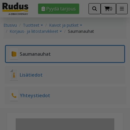
Pyydä tarjous
0
Etusivu
Tuotteet
Kaivot ja putket
Korjaus- ja liitostarvikkeet
Saumanauhat
Saumanauhat
Lisätiedot
Yhteystiedot