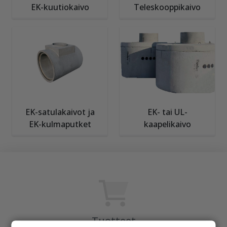
EK-kuutiokaivo
Teleskooppikaivo
EK-satulakaivot ja
EK- tai UL-
EK-kulmaputket
kaapelikaivo
Tuotteet