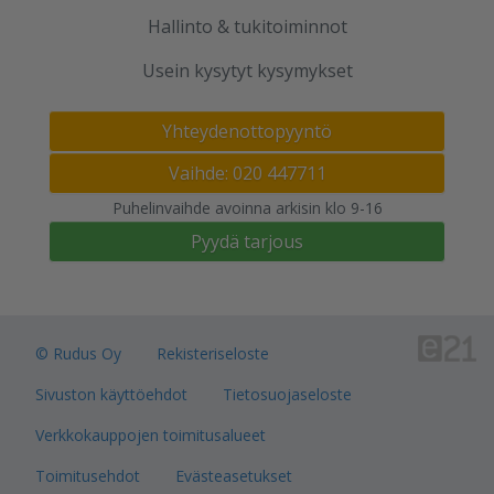
Hallinto & tukitoiminnot
Usein kysytyt kysymykset
Yhteydenottopyyntö
Vaihde: 020 447711
Puhelinvaihde avoinna arkisin klo 9-16
Pyydä tarjous
© Rudus Oy
Rekisteriseloste
Sivuston käyttöehdot
Tietosuojaseloste
Verkkokauppojen toimitusalueet
Toimitusehdot
Evästeasetukset