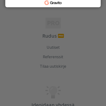
Rudus
Uutiset
Referenssit
Tilaa uutiskirje
Ideoidaan yhdessä