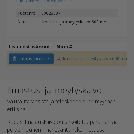
Lue tarkempi tuotekuvaus
Tuotenro.
80028537
Nimi
Ilmastus- ja imeytyskaivo 600 mm
Lisää ostoskoriin
Nimi
Tilaustuote
Ilmastus- ja imeytyskaivo 600 mm
Ilmastus- ja imeytyskaivo
Valurautakansisto ja teleskooppiputki myydään
erillisinä.
Rudus ilmastuskaivo on tarkoitettu parantamaan
puiden juurien ilmansaantia rakennetussa