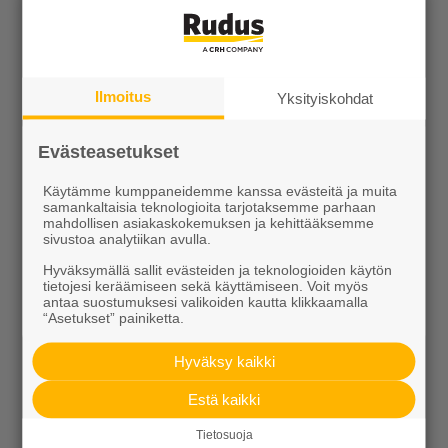
KEVEÄ tuotteet
Kiviainekset
Ilmoitus
Yksityiskohdat
Pihakivet ja maisematuotteet
Evästeasetukset
Betoni
Käytämme kumppaneidemme kanssa evästeitä ja muita
Kaivot ja putket
samankaltaisia teknologioita tarjotaksemme parhaan
mahdollisen asiakaskokemuksen ja kehittääksemme
Infraelementit
sivustoa analytiikan avulla.
Hyväksymällä sallit evästeiden ja teknologioiden käytön
Porraselementit
tietojesi keräämiseen sekä käyttämiseen. Voit myös
antaa suostumuksesi valikoiden kautta klikkaamalla
Julkisivuelementit
“Asetukset” painiketta.
Elpo-hormit
Hyväksy kaikki
Louhinta, murskaus, esirakentaminen
Estä kaikki
Kierrätys
Tietosuoja