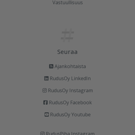
Vastuullisuus
Seuraa
Ajankohtaista
RudusOy LinkedIn
RudusOy Instagram
RudusOy Facebook
RudusOy Youtube
RudusPiha Instagram