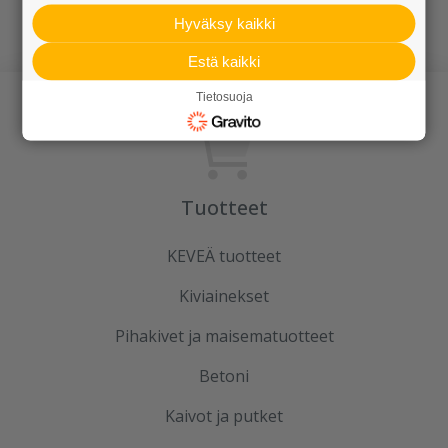
EK-haaraputket
Hyväksy kaikki
Estä kaikki
Tietosuoja
Tuotteet
KEVEÄ tuotteet
Kiviainekset
Pihakivet ja maisematuotteet
Betoni
Kaivot ja putket