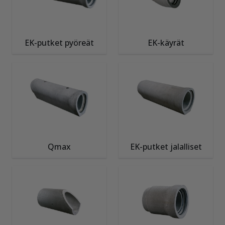
EK-putket pyöreät
EK-käyrät
Qmax
EK-putket jalalliset