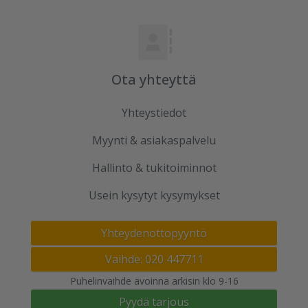
Ota yhteyttä
Yhteystiedot
Myynti & asiakaspalvelu
Hallinto & tukitoiminnot
Usein kysytyt kysymykset
Yhteydenottopyyntö
Vaihde: 020 447711
Puhelinvaihde avoinna arkisin klo 9-16
Pyydä tarjous