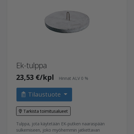
Ek-tulppa
23,53 €/kpl
Hinnat ALV 0 %
Tilaustuote
Tarkista toimitusalueet
Tulppa, jota käytetään EK-putken naaraspään
sulkemiseen, joko myöhemmin jatkettavan