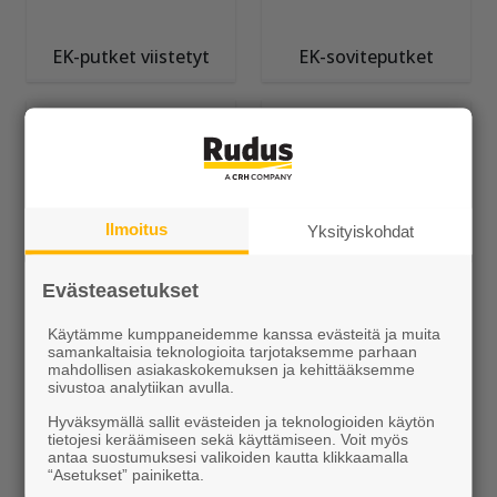
EK-putket viistetyt
EK-soviteputket
Ilmoitus
Yksityiskohdat
EK-kärkikappaleet
EK-vaihtoliitokset
Evästeasetukset
Käytämme kumppaneidemme kanssa evästeitä ja muita
samankaltaisia teknologioita tarjotaksemme parhaan
mahdollisen asiakaskokemuksen ja kehittääksemme
sivustoa analytiikan avulla.
Hyväksymällä sallit evästeiden ja teknologioiden käytön
tietojesi keräämiseen sekä käyttämiseen. Voit myös
antaa suostumuksesi valikoiden kautta klikkaamalla
“Asetukset” painiketta.