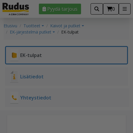
Pyydä tarjous
0
Etusivu
Tuotteet
Kaivot ja putket
EK-järjestelmä putket
EK-tulpat
EK-tulpat
Lisätiedot
Yhteystiedot