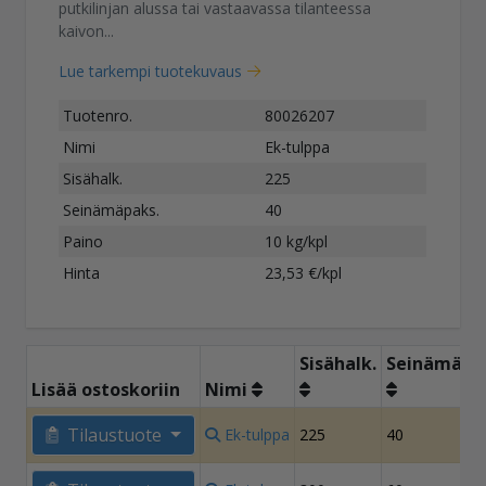
putkilinjan alussa tai vastaavassa tilanteessa
kaivon...
Lue tarkempi tuotekuvaus
Tuotenro.
80026207
Nimi
Ek-tulppa
Sisähalk.
225
Seinämäpaks.
40
Paino
10 kg/kpl
Hinta
23,53 €/kpl
Sisähalk.
Seinämäpa
Lisää ostoskoriin
Nimi
Tilaustuote
Ek-tulppa
225
40