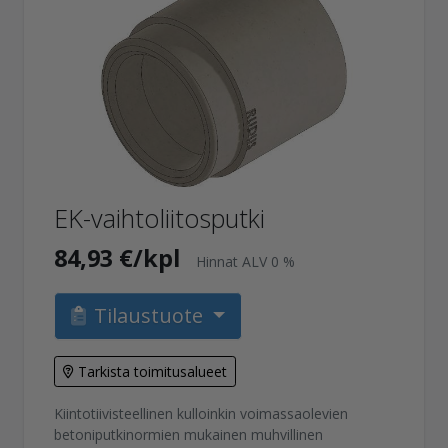
EK-vaihtoliitosputki
84,93 €/kpl
Hinnat ALV 0 %
Tilaustuote
Tarkista toimitusalueet
Kiintotiivisteellinen kulloinkin voimassaolevien
betoniputkinormien mukainen muhvillinen