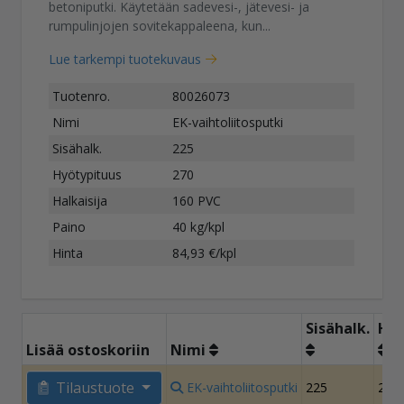
betoniputki. Käytetään sadevesi-, jätevesi- ja
rumpulinjojen sovitekappaleena, kun...
Lue tarkempi tuotekuvaus
Tuotenro.
80026073
Nimi
EK-vaihtoliitosputki
Sisähalk.
225
Hyötypituus
270
Halkaisija
160 PVC
Paino
40 kg/kpl
Hinta
84,93 €/kpl
Sisähalk.
Hyö
Lisää ostoskoriin
Nimi
Tilaustuote
EK-vaihtoliitosputki
225
270