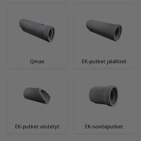
Qmax
EK-putket jalalliset
EK-putket viistetyt
EK-soviteputket