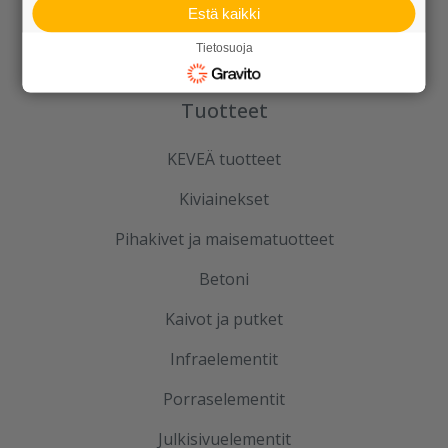
Estä kaikki
Tietosuoja
Tuotteet
KEVEÄ tuotteet
Kiviainekset
Pihakivet ja maisematuotteet
Betoni
Kaivot ja putket
Infraelementit
Porraselementit
Julkisivuelementit