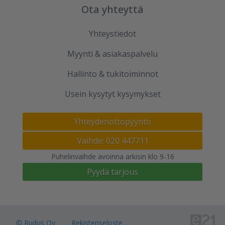
Ota yhteyttä
Yhteystiedot
Myynti & asiakaspalvelu
Hallinto & tukitoiminnot
Usein kysytyt kysymykset
Yhteydenottopyyntö
Vaihde: 020 447711
Puhelinvaihde avoinna arkisin klo 9-16
Pyydä tarjous
© Rudus Oy
Rekisteriseloste