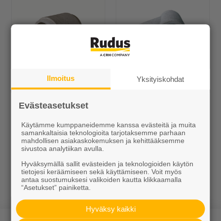
Ilmoitus
EK-kärkikappaleet
EK-haaraputket
Yksityiskohdat
Evästeasetukset
Käytämme kumppaneidemme kanssa evästeitä ja muita
samankaltaisia teknologioita tarjotaksemme parhaan
mahdollisen asiakaskokemuksen ja kehittääksemme
sivustoa analytiikan avulla.
Hyväksymällä sallit evästeiden ja teknologioiden käytön
tietojesi keräämiseen sekä käyttämiseen. Voit myös
antaa suostumuksesi valikoiden kautta klikkaamalla
EK-tulpat
“Asetukset” painiketta.
Hyväksy kaikki