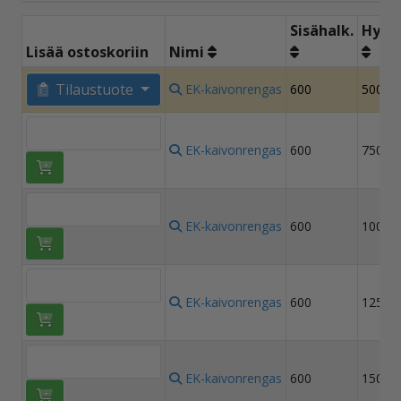
Sisähalk.
Hyöt
Lisää ostoskoriin
Nimi
Tilaustuote
EK-kaivonrengas
600
500
EK-kaivonrengas
600
750
EK-kaivonrengas
600
1000
EK-kaivonrengas
600
1250
EK-kaivonrengas
600
1500