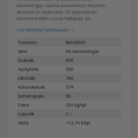
kaivonrengas. Sauma esiasennetun tiivisteen
ansiosta on täysin tiivis. EK-järjestelmän
kaivonrenkaiden runsas halkaisija- ja...
Lue tarkempi tuotekuvaus
Tuotenro.
80028502
Nimi
EK-kaivonrengas
Sisähalk.
600
Hyötykork.
500
Ulkohalk.
760
Kokonaiskork.
574
Seinämäpaks.
80
Paino
205 kg/kpl
Lujuuslk
C r
Hinta
113,74 €/kpl