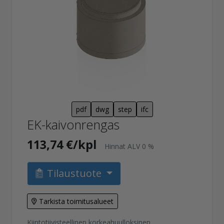
pdf
dwg
step
ifc
EK-kaivonrengas
113,74 €/kpl
Hinnat ALV 0 %
Tilaustuote
Tarkista toimitusalueet
Kiintotiivisteellinen korkeahuulloksinen