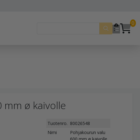
0
 mm ø kaivolle
Tuotenro.
80026548
Nimi
Pohjakourun valu
600 mm ø kaivolle