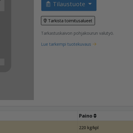
Tilaustuote
Tarkista toimitusalueet
Tarkastuskaivon pohjakourun valutyö.
tuote
Lue tarkempi tuotekuvaus
Paino
220 kg/kpl