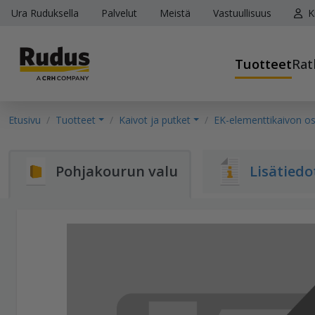
Ura Ruduksella
Palvelut
Meistä
Vastuullisuus
K
Tuotteet
Rat
Etusivu
Tuotteet
Kaivot ja putket
EK-elementtikaivon o
Pohjakourun valu
Lisätiedo