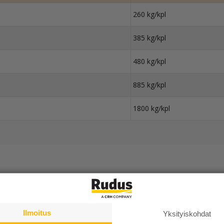
260 kg/kpl
385 kg/kpl
480 kg/kpl
885 kg/kpl
1800 kg/kpl
Ilmoitus
Yksityiskohdat