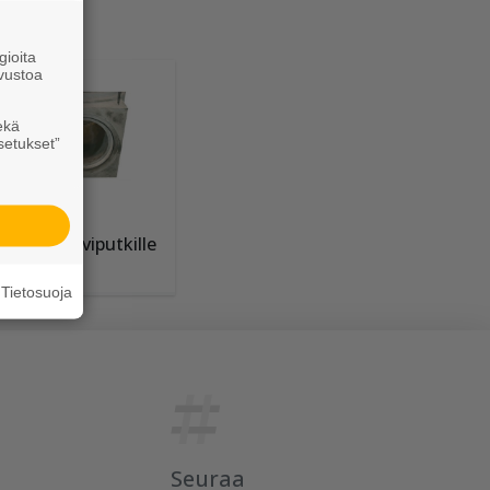
ioita
vustoa
ekä
setukset”
tymät muoviputkille
Tietosuoja
Seuraa