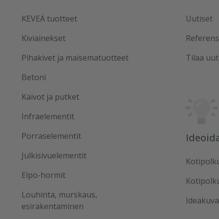
KEVEÄ tuotteet
Uutiset
Kiviainekset
Referens
Pihakivet ja maisematuotteet
Tilaa uut
Betoni
Kaivot ja putket
Infraelementit
Porraselementit
Ideoid
Julkisivuelementit
Kotipolk
Elpo-hormit
Kotipolk
Louhinta, murskaus,
Ideakuva
esirakentaminen