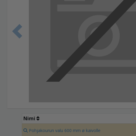
Edellinen 
Nimi
Pohjakourun valu 600 mm ø kaivolle