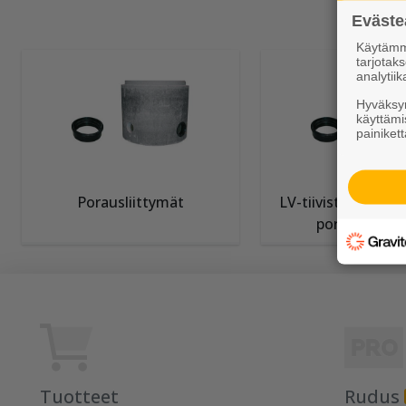
Eväste
Käytämme
tarjota
analytiik
Hyväksym
käyttämi
painikett
Porausliittymät
LV-tiivisteet muov
porausliittym
Tuotteet
Rudus