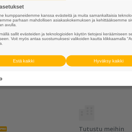
Muut EK-elementtikaivon osat
asetukset
 kumppaneidemme kanssa evästeitä ja muita samankaltaisia teknolog
ksemme parhaan mahdollisen asiakaskokemuksen ja kehittääksemme si
an avulla.
ällä sallit evästeiden ja teknologioiden käytön tietojesi keräämiseen s
seen. Voit myös antaa suostumuksesi valikoiden kautta klikkaamalla “A
a.
Estä kaikki
Hyväksy kaikki
iputkien
Valuliittymät EK-putkille
Valuliit
iin
Tutustu meihin