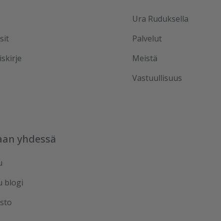
Ura Ruduksella
sit
Palvelut
iskirje
Meistä
Vastuullisuus
aan yhdessä
u
u blogi
sto