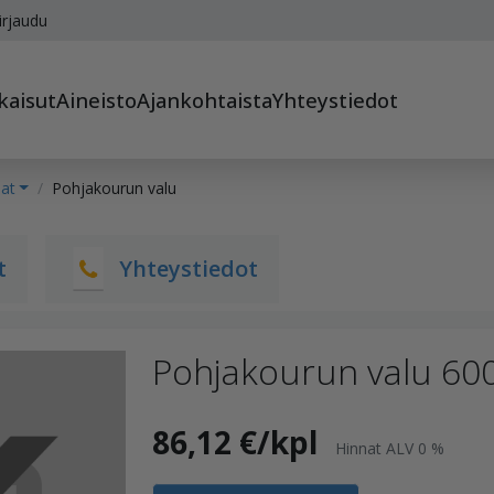
irjaudu
kaisut
Aineisto
Ajankohtaista
Yhteystiedot
sat
Pohjakourun valu
t
Yhteystiedot
Pohjakourun valu 600
86,12 €/kpl
Hinnat ALV 0 %