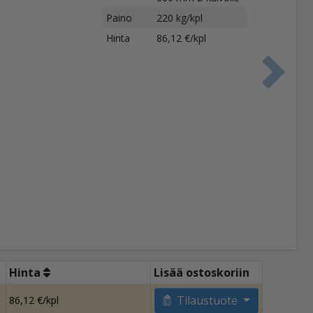
Paino
220 kg/kpl
Hinta
86,12 €/kpl
S
Hinta
Lisää ostoskoriin
Tilaustuote
86,12 €/kpl