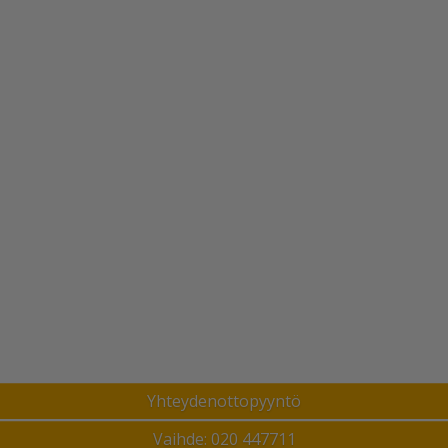
Yhteydenottopyyntö
Vaihde: 020 447711