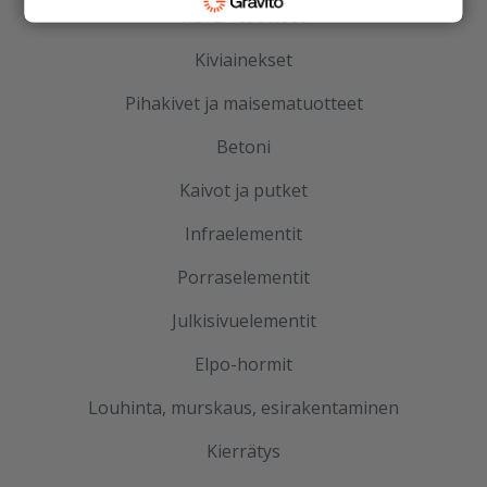
KEVEÄ tuotteet
Kiviainekset
Pihakivet ja maisematuotteet
Betoni
Kaivot ja putket
Infraelementit
Porraselementit
Julkisivuelementit
Elpo-hormit
Louhinta, murskaus, esirakentaminen
Kierrätys