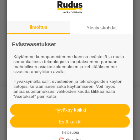
Ilmoitus
Yksityiskohdat
Evästeasetukset
Rautatiesillan
Suurtukimuurieleme
Käytämme kumppaneidemme kanssa evästeitä ja muita
samankaltaisia teknologioita tarjotaksemme parhaan
kulmatukimuurit
ntit
mahdollisen asiakaskokemuksen ja kehittääksemme
1500 mm
sivustoa analytiikan avulla.
Hyväksymällä sallit evästeiden ja teknologioiden käytön
tietojesi keräämiseen sekä käyttämiseen. Voit myös
antaa suostumuksesi valikoiden kautta klikkaamalla
“Asetukset” painiketta.
Hyväksy kaikki
Estä kaikki
Tuotteet
Tietosuoja