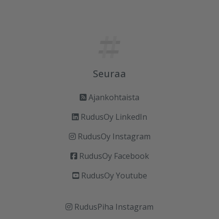
Seuraa
Ajankohtaista
RudusOy LinkedIn
RudusOy Instagram
RudusOy Facebook
RudusOy Youtube
RudusPiha Instagram