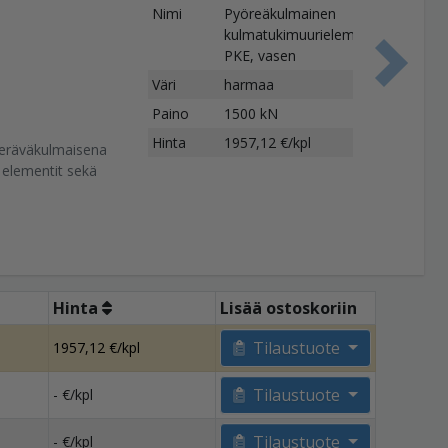
Nimi
Pyöreäkulmainen
kulmatukimuurielementti
PKE, vasen
S
Väri
harmaa
Paino
1500 kN
Hinta
1957,12 €/kpl
teräväkulmaisena
 elementit sekä
Hinta
Lisää ostoskoriin
Tilaustuote
1957,12 €/kpl
Tilaustuote
- €/kpl
Tilaustuote
- €/kpl