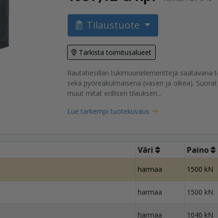
Tilaustuote
tuote
Tarkista toimitusalueet
Rautatiesillan tukimuurielementtejä saatavana 
sekä pyöreäkulmaisena (vasen ja oikea). Suorat
muut mitat erillisen tilauksen...
Lue tarkempi tuotekuvaus
Väri
Paino
harmaa
1500 kN
harmaa
1500 kN
harmaa
1040 kN