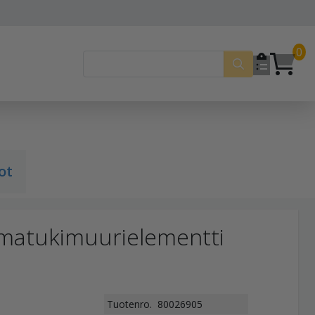
0
ot
matukimuurielementti
Tuotenro.
80026905