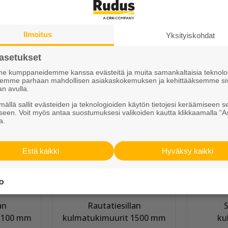
Ilmoitus
Yksityiskohdat
asetukset
 kumppaneidemme kanssa evästeitä ja muita samankaltaisia teknolog
ksemme parhaan mahdollisen asiakaskokemuksen ja kehittääksemme si
ntit 650
L-tukimuurielementit 850
L-tukim
an avulla.
mm
ällä sallit evästeiden ja teknologioiden käytön tietojesi keräämiseen s
seen. Voit myös antaa suostumuksesi valikoiden kautta klikkaamalla “A
a.
Estä kaikki
Hyväksy kaikki
an
Rautatiesillan
S
1100 mm
kulmatukimuurit 1500 mm
ku