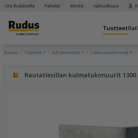
Ura Ruduksella
Palvelut
Meistä
Vastuullisuus
K
Tuotteet
Rat
Etusivu
Tuotteet
Infraelementit
Tukimuurielementit
Rautatiesillan kulmatukimuurit 130