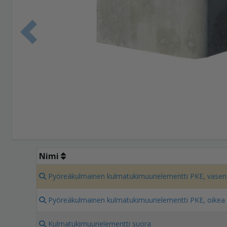
Edellinen 
Nimi
Pyöreäkulmainen kulmatukimuurielementti PKE, vasen
Pyöreäkulmainen kulmatukimuurielementti PKE, oikea
Kulmatukimuurielementti suora