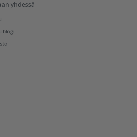
aan yhdessä
u
u blogi
sto