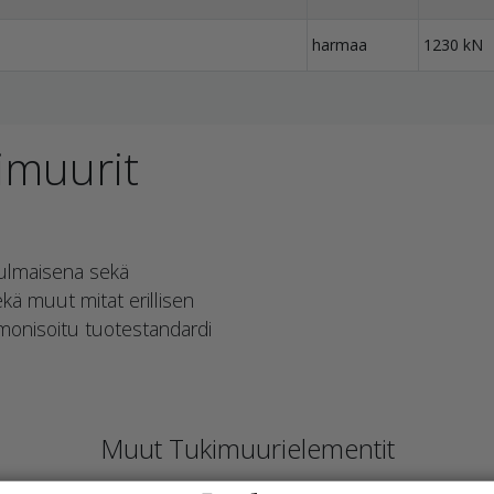
harmaa
1230 kN
imuurit
kulmaisena sekä
kä muut mitat erillisen
monisoitu tuotestandardi
Muut Tukimuurielementit