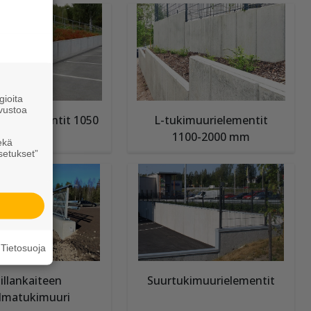
ioita
vustoa
uurielementit 1050
L-tukimuurielementit
mm
1100-2000 mm
ekä
setukset”
Tietosuoja
illankaiteen
Suurtukimuurielementit
lmatukimuuri