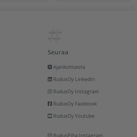
Seuraa
Ajankohtaista
RudusOy LinkedIn
RudusOy Instagram
RudusOy Facebook
RudusOy Youtube
RudusPiha Instagram