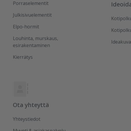
Porraselementit
Ideoid
Julkisivuelementit
Kotipolk
Elpo-hormit
Kotipolk
Louhinta, murskaus,
Ideakuva
esirakentaminen
Kierrätys
Ota yhteyttä
Yhteystiedot
Myynti & asiakaspalvelu