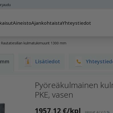
irjaudu
kaisut
Aineisto
Ajankohtaista
Yhteystiedot
Rautatiesillan kulmatukimuurit 1300 mm
0 mm
Lisätiedot
Yhteystied
Pyöreäkulmainen kul
PKE, vasen
1957,12 €/kpl
Hinnat ALV 0 %