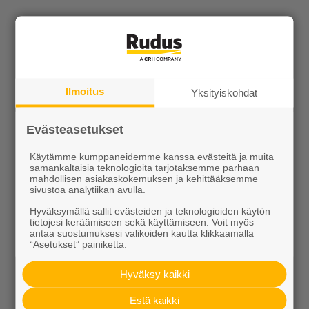
Ilmoitus
Yksityiskohdat
Tuotteet
Evästeasetukset
Käytämme kumppaneidemme kanssa evästeitä ja muita
KEVEÄ tuotteet
samankaltaisia teknologioita tarjotaksemme parhaan
mahdollisen asiakaskokemuksen ja kehittääksemme
sivustoa analytiikan avulla.
Kiviainekset
Hyväksymällä sallit evästeiden ja teknologioiden käytön
Pihakivet ja maisematuotteet
tietojesi keräämiseen sekä käyttämiseen. Voit myös
antaa suostumuksesi valikoiden kautta klikkaamalla
“Asetukset” painiketta.
Betoni
Kaivot ja putket
Hyväksy kaikki
Estä kaikki
Infraelementit