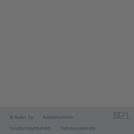
Ota yhteyttä
Yhteystiedot
Myynti & asiakaspalvelu
Hallinto & tukitoiminnot
Usein kysytyt kysymykset
Yhteydenottopyyntö
Vaihde: 020 447711
Puhelinvaihde avoinna arkisin klo 9-16
© Rudus Oy
Rekisteriseloste
Pyydä tarjous
Sivuston käyttöehdot
Tietosuojaseloste