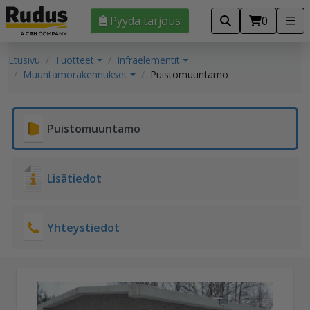
Pyydä tarjous
0
Etusivu
Tuotteet
Infraelementit
Muuntamorakennukset
Puistomuuntamo
Puistomuuntamo
Lisätiedot
Yhteystiedot