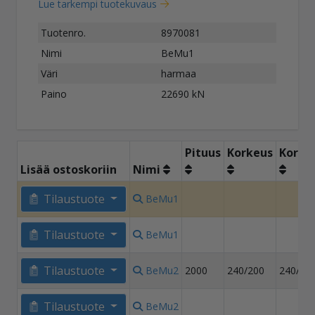
Lue tarkempi tuotekuvaus
Tuotenro.
8970081
Nimi
BeMu1
Väri
harmaa
Paino
22690 kN
Pituus
Korkeus
Korke
Lisää ostoskoriin
Nimi
Tilaustuote
BeMu1
Tilaustuote
BeMu1
Tilaustuote
BeMu2
2000
240/200
240/20
Tilaustuote
BeMu2