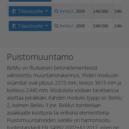
Tilaustuote
BeMu3
2000
240/200
240/20
Tilaustuote
BeMu3
2000
240/200
240/20
Puistomuuntamo
BeMu on Ruduksen betonielementeistä
valmistettu muuntamorakennus. Yhden moduulin
sisämitat ovat pituus 2375 mm, leveys 3615 mm ja
korkeus 2440 mm. Moduleita voidaan tarvittaessa
asettaa peräkkäin. Kahden modulin tyyppi on BeMu
2, kolmen BeMu 3 jne. BeMut toimitetaan
asiakkaalle koottuna tai erillisinä elementteinä.
Puistomuuntamoiden seinille on harmonisoitu
tuotestandardi EN 14992:2007+A1:2012, joten ne