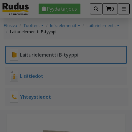
Pyydä tarjous
0
Etusivu
Tuotteet
Infraelementit
Laiturielementit
Laiturielementti B-tyyppi
Laiturielementti B-tyyppi
Lisätiedot
Yhteystiedot