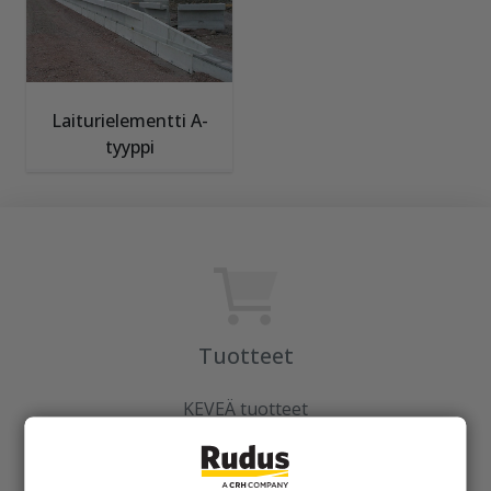
Laiturielementti A-
tyyppi
Tuotteet
KEVEÄ tuotteet
Kiviainekset