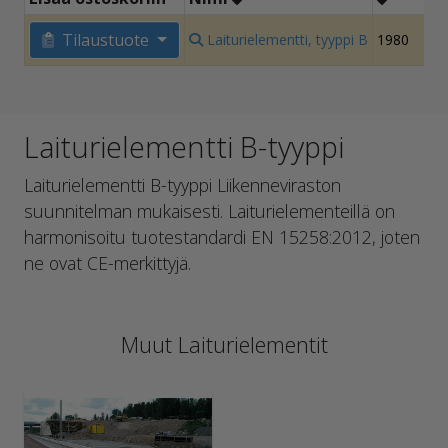
Tilaustuote
Laiturielementti, tyyppi B
1980
1
Laiturielementti B-tyyppi
Laiturielementti B-tyyppi Liikenneviraston
suunnitelman mukaisesti. Laiturielementeillä on
harmonisoitu tuotestandardi EN 15258:2012, joten
ne ovat CE-merkittyjä.
Muut Laiturielementit