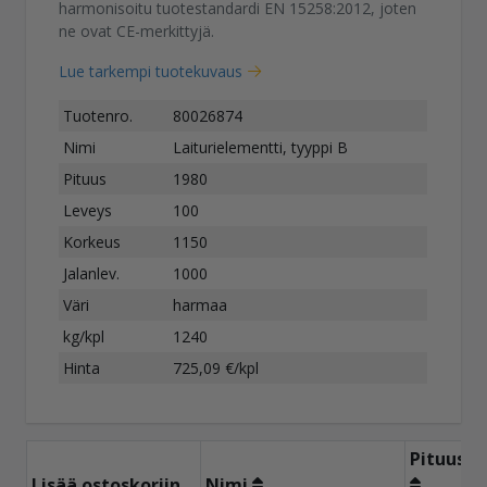
harmonisoitu tuotestandardi EN 15258:2012, joten
ne ovat CE-merkittyjä.
Lue tarkempi tuotekuvaus
Tuotenro.
80026874
Nimi
Laiturielementti, tyyppi B
Pituus
1980
Leveys
100
Korkeus
1150
Jalanlev.
1000
Väri
harmaa
kg/kpl
1240
Hinta
725,09 €/kpl
Pituus
L
Lisää ostoskoriin
Nimi