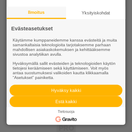
Pihakivet ja maisematuotteet
Ilmoitus
Betoni
Yksityiskohdat
Kaivot ja putket
Evästeasetukset
Infraelementit
Käytämme kumppaneidemme kanssa evästeitä ja muita
samankaltaisia teknologioita tarjotaksemme parhaan
Porraselementit
mahdollisen asiakaskokemuksen ja kehittääksemme
sivustoa analytiikan avulla.
Julkisivuelementit
Hyväksymällä sallit evästeiden ja teknologioiden käytön
tietojesi keräämiseen sekä käyttämiseen. Voit myös
Elpo-hormit
antaa suostumuksesi valikoiden kautta klikkaamalla
“Asetukset” painiketta.
Louhinta, murskaus, esirakentaminen
Hyväksy kaikki
Kierrätys
Estä kaikki
Tietosuoja